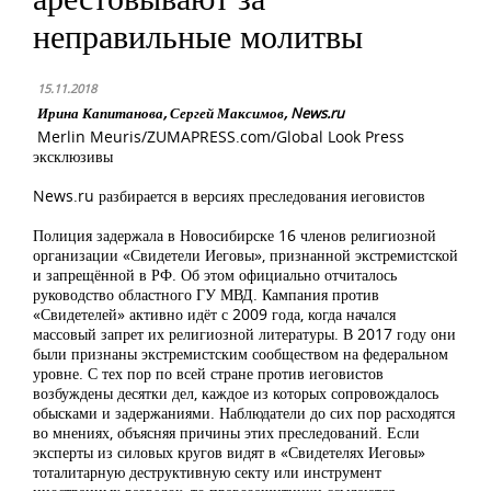
неправильные молитвы
15.11.2018
Ирина Капитанова, Сергей Максимов, News.ru
Merlin Meuris/ZUMAPRESS.com/Global Look Press
эксклюзивы
News.ru разбирается в версиях преследования иеговистов
Полиция задержала в Новосибирске 16 членов религиозной
организации «Свидетели Иеговы», признанной экстремистской
и запрещённой в РФ. Об этом официально отчиталось
руководство областного ГУ МВД. Кампания против
«Свидетелей» активно идёт с 2009 года, когда начался
массовый запрет их религиозной литературы. В 2017 году они
были признаны экстремистским сообществом на федеральном
уровне. С тех пор по всей стране против иеговистов
возбуждены десятки дел, каждое из которых сопровождалось
обысками и задержаниями. Наблюдатели до сих пор расходятся
во мнениях, объясняя причины этих преследований. Если
эксперты из силовых кругов видят в «Свидетелях Иеговы»
тоталитарную деструктивную секту или инструмент