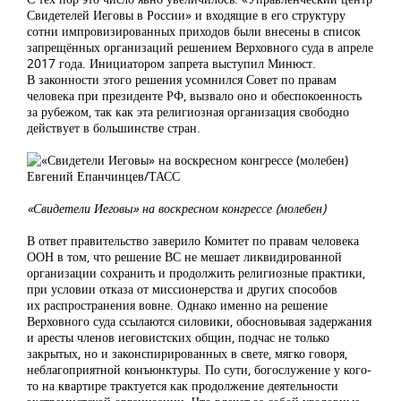
Свидетелей Иеговы в России» и входящие в его структуру
сотни импровизированных приходов были внесены в список
запрещённых организаций решением Верховного суда в апреле
2017 года. Инициатором запрета выступил Минюст.
В законности этого решения усомнился Совет по правам
человека при президенте РФ, вызвало оно и обеспокоенность
за рубежом, так как эта религиозная организация свободно
действует в большинстве стран.
Евгений Епанчинцев/ТАСС
«Свидетели Иеговы» на воскресном конгрессе (молебен)
В ответ правительство заверило Комитет по правам человека
ООН в том, что решение ВС не мешает ликвидированной
организации сохранить и продолжить религиозные практики,
при условии отказа от миссионерства и других способов
их распространения вовне. Однако именно на решение
Верховного суда ссылаются силовики, обосновывая задержания
и аресты членов иеговистских общин, подчас не только
закрытых, но и законспирированных в свете, мягко говоря,
неблагоприятной конъюнктуры. По сути, богослужение у кого-
то на квартире трактуется как продолжение деятельности