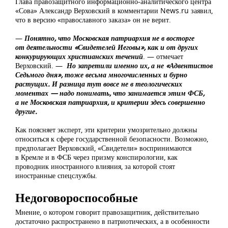
Глава правозащитного информационно-аналитического центра
«Сова» Александр Верховский в комментарии News.ru заявил,
что в версию «православного заказа» он не верит.
—
Понятно, что Московская патриархия не в восторге
от деятельности «Свидетелей Иеговы», как и от других
конкурирующих христианских течений
. — отмечает
Верховский. —
Но запретили именно их, а не «Адвентистов
Седьмого дня», тоже весьма многочисленных и бурно
растущих. И разница тут вовсе не в теологических
моментах — надо понимать, что занимается этим ФСБ,
а не Московская патриархия, и критерии здесь совершенно
другие.
Как поясняет эксперт, эти критерии умозрительно должны
относиться к сфере государственной безопасности. Возможно,
предполагает Верховский, «Свидетели» воспринимаются
в Кремле и в ФСБ через призму конспирологии, как
проводник иностранного влияния, за которой стоят
иностранные спецслужбы.
Недоговороспособные
Мнение, о котором говорит правозащитник, действительно
достаточно распространено в патриотических, а в особенности