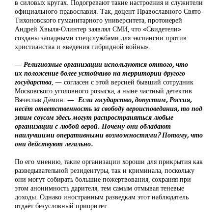
в силовых кругах. Подогревают такие настроения и служители
официального православия. Так, доцент Православного Свято-
Тихоновского гуманитарного университета, протоиерей
Андрей Хвыля-Олинтер заявлял СМИ, что «Свидетели»
созданы западными спецслужбами для экспансии против
христианства и «ведения гибридной войны».
—
Религиозные организации используются оттого, что
их положение более устойчиво на территории другого
государства
, — согласен с этой версией бывший сотрудник
Московского уголовного розыска, а ныне частный детектив
Вячеслав Дёмин. —
Если государство, допустим, Россия,
несёт ответственность за свободу вероисповедания, то под
этим соусом здесь могут распространяться любые
организации с любой верой. Почему они обладают
наилучшими оперативными возможностями? Потому, что
они действуют легально.
По его мнению, такие организации хороши для прикрытия как
разведывательной резидентуры, так и криминала, поскольку
они могут собирать большие пожертвования, сохраняя при
этом анонимность дарителя, тем самым отмывая теневые
доходы. Однако иностранным разведкам этот наблюдатель
отдаёт безусловный приоритет.