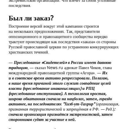
экстремистской организации. Что влечет за собой уголовные
последствия.
Был ли заказ?
Построение версий вокруг этой кампании строится
на нескольких предположениях. Так, представители
оппозиционного и правозащитного сообщества нередко
трактуют происходящее как последствия «заказа» со стороны
Русской православной церкви по устранению конкурирующих
христианских течений.
—
Преследование «Свидетелей» в России имеет давнюю
традицию
, — сказал News.ru адвокат Павел Чиков, глава
международной правозащитной группы «Агора». —
Их
и в советское время активно репрессировали. Полагаю,
в наше время причиной этого служит совпадение целей
власти (преследование инакомыслящих) и РПЦ
(преследование отступников). А технология простая,
широко обкатанная сначала на нацболах, затем, гораздо
активнее, на последователях
"
Хизб-ут-Тахрир"
(
организация,
признанная террористической и запрещённая в РФ. — Ред.
)
:
сначала организация признаётся экстремистской, затем
сторонников судят за участие в ней.