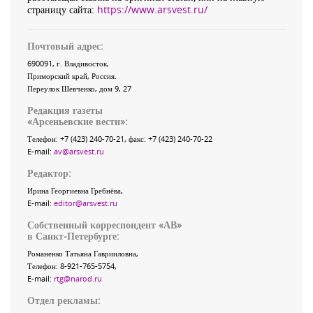
страницу сайта:
https://www.arsvest.ru/
Почтовый адрес:
690091
, г.
Владивосток
,
Приморский край
,
Россия
.
Переулок Шевченко
, дом 9, 27
Редакция газеты
«
Арсеньевские вести
»:
Телефон:
+7 (423) 240-70-21
, факс:
+7 (423) 240-70-22
E-mail:
av@arsvest.ru
Редактор:
Ирина Георгиевна Гребнёва,
E-mail:
editor@arsvest.ru
Собственный корреспондент «АВ»
в Санкт-Петербурге:
Романенко Татьяна Гаврииловна,
Телефон: 8-921-765-5754,
E-mail:
rtg@narod.ru
Отдел рекламы: