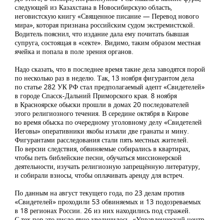
следующей из Казахстана в Новосибирскую область,
иеговистскую книгу «Священное писание — Перевод нового
мира», которая признана российским судом экстремистской.
Водитель пояснил, что издание дала ему почитать бывшая
супруга, состоящая в «секте». Видимо, таким образом местная
ячейка и попала в поле зрения органов.
Надо сказать, что в последнее время такие дела заводятся порой
по несколько раз в неделю. Так, 13 ноября фигурантом дела
по статье 282 УК РФ стал предполагаемый адепт «Свидетелей»
в городе Спасск-Дальний Приморского края. 8 ноября
в Красноярске обыски прошли в домах 20 последователей
этого религиозного течения. В середине октября в Кирове
во время обыска по очередному уголовному делу «Свидетелей
Иеговы» оперативники якобы изъяли две гранаты и мину.
Фигурантами расследования стали пять местных жителей.
По версии следствия, обвиняемые собирались в квартирах,
чтобы петь библейские песни, обучаться миссионерской
деятельности, изучать религиозную запрещённую литературу,
и собирали взносы, чтобы оплачивать аренду для встреч.
По данным на август текущего года, по 23 делам против
«Свидетелей» проходили 53 обвиняемых и 13 подозреваемых
в 18 регионах России. 26 из них находились под стражей.
С тех пор это число явно увеличилось. «Управленческий центр