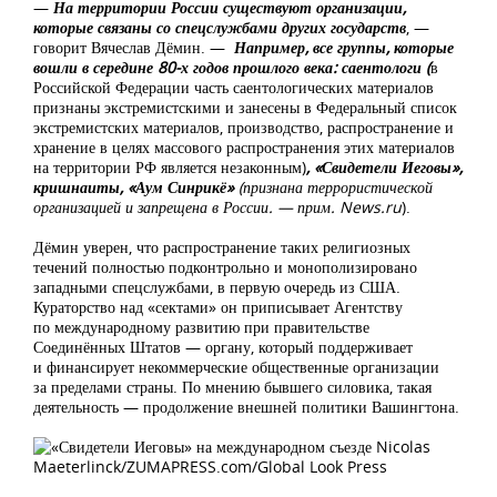
—
На территории России существуют организации,
которые связаны со спецслужбами других государств
, —
говорит Вячеслав Дёмин. —
Например, все группы, которые
вошли в середине 80-х годов прошлого века: саентологи (
в
Российской Федерации часть саентологических материалов
признаны экстремистскими и занесены в Федеральный список
экстремистских материалов, производство, распространение и
хранение в целях массового распространения этих материалов
на территории РФ является незаконным
)
, «Свидетели Иеговы»,
кришнаиты,
«
Аум Синрикё
»
(признана террористической
организацией и запрещена в России. — прим. News.ru
).
Дёмин уверен, что распространение таких религиозных
течений полностью подконтрольно и монополизировано
западными спецслужбами, в первую очередь из США.
Кураторство над «сектами» он приписывает Агентству
по международному развитию при правительстве
Соединённых Штатов — органу, который поддерживает
и финансирует некоммерческие общественные организации
за пределами страны. По мнению бывшего силовика, такая
деятельность — продолжение внешней политики Вашингтона.
Nicolas
Maeterlinck/ZUMAPRESS.com/Global Look Press