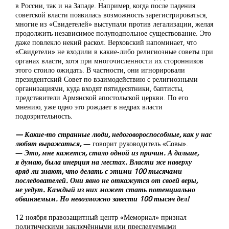
в России, так и на Западе. Например, когда после падения
советской власти появилась возможность зарегистрироваться,
многие из «Свидетелей» выступали против легализации, желая
продолжить независимое полуподпольное существование. Это
даже повлекло некий раскол. Верховский напоминает, что
«Свидетели» не входили в какие-либо религиозные советы при
органах власти, хотя при многочисленности их сторонников
этого стоило ожидать. В частности, они игнорировали
президентский Совет по взаимодействию с религиозными
организациями, куда входят пятидесятники, баптисты,
представители Армянской апостольской церкви. По его
мнению, уже одно это рождает в недрах власти
подозрительность.
— Какие-то странные люди, недоговороспособные, как у нас
любят выражаться,
— говорит руководитель «Совы».
—
Это, мне кажется, стало одной из причин. А дальше,
я думаю, была инерция на местах. Власти же наверху
вряд ли знают, что делать с этими 100 тысячами
последователей. Они явно не откажутся от своей веры,
не уедут. Каждый из них может стать потенциально
обвиняемым. Но невозможно завести 100 тысяч дел!
12 ноября правозащитный центр «Мемориал» признал
политическими заключёнными или преследуемыми