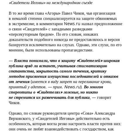
«Свидетели Иеговы» на международном съезде
В то же время глава «Агоры» Павел Чиков, чья организация
в немалой степени специализируется на защите обвиняемых
в экстремизме, в комментарии News.ru назвал предположение
о связи «Свидетелей» с западными разведками
«персекуторным бредом». По его словам, никаких
доказательств подобного никогда не предоставлялось и версия
базируется исключительно на слухах. Однако, эти слухи, по его
мнению, были использованы пропагандистами.
—
Власти понимали, что в защиту «Свидетелей»
широкая
публика вряд ли встанет, учитывая стигматизацию
сектантства, закрытость самого течения, критику
методов присвоения имущества последователей и отказов
от лечения
(
имеется в виду запрет на переливание крови,
принятый у адептов. —
прим. News.ru
).
Во многом
стереотипы о «Свидетелях» ложные, но никто
не стремится их развенчивать для публики
, — говорит
Чиков.
Однако, по словам руководителя центра «Сова» Александра
Верховского, у «Свидетелей Иеговы» действительно есть
особенность, которая могла резко настроить власти против них:
они очень не любят взаимодействовать с государством, как