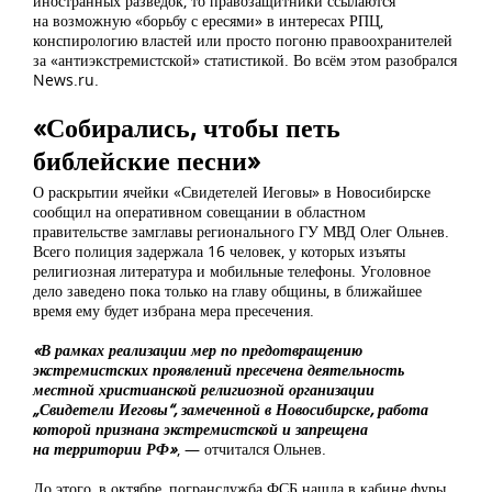
иностранных разведок, то правозащитники ссылаются
на возможную «борьбу с ересями» в интересах РПЦ,
конспирологию властей или просто погоню правоохранителей
за «антиэкстремистской» статистикой. Во всём этом разобрался
News.ru.
«Собирались, чтобы петь
библейские песни»
О раскрытии ячейки «Свидетелей Иеговы» в Новосибирске
сообщил на оперативном совещании в областном
правительстве замглавы регионального ГУ МВД Олег Ольнев.
Всего полиция задержала 16 человек, у которых изъяты
религиозная литература и мобильные телефоны. Уголовное
дело заведено пока только на главу общины, в ближайшее
время ему будет избрана мера пресечения.
«В рамках реализации мер по предотвращению
экстремистских проявлений пресечена деятельность
местной христианской религиозной организации
„Свидетели Иеговы“, замеченной в Новосибирске, работа
которой признана экстремистской и запрещена
на территории РФ»
, — отчитался Ольнев.
До этого, в октябре, погранслужба ФСБ нашла в кабине фуры,