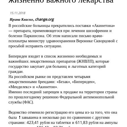
15.11.2018
Ирина Кваско, change.org
В российские больницы прекратились поставки «Акинетона»
— препарата, применяющегося при лечении шизофрении и
болезни Паркинсона. Об этом написали письмо врачи-
психиатры министру здравоохранения Веронике Скворцовой с
просьбой исправить ситуацию.
Бипериден входит в список жизненно необходимых и
важнейших лекарственных препаратов (ЖНВЛП), которые
государство закупает для больниц и льготных категорий
граждан.
На российском рынке он представлен четырьмя
лекарственными брендами: «Безак», «Бипериден»,
«Мендилекс» и «Акинетон».
Именно последний запрещен к продаже на территории страны
по прошлогоднему решению Федеральной антимонопольной
службы (ФАС).
Ведомство отменило регистрацию его цены из-за того, что она
была ❗ завышена в несколько раз по сравнению с другими
странами: 423,41 рубля на таблетки и 611,83 рубля на ампулы