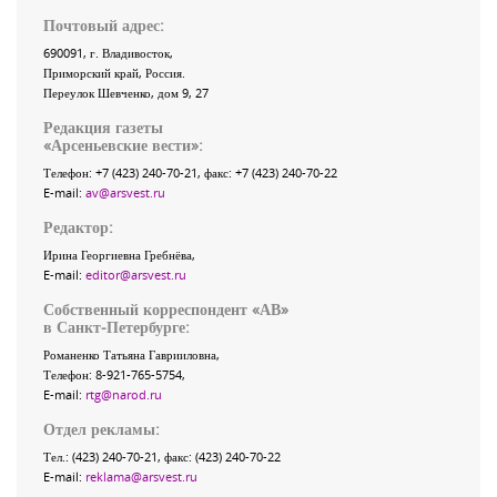
Почтовый адрес:
690091
, г.
Владивосток
,
Приморский край
,
Россия
.
Переулок Шевченко
, дом 9, 27
Редакция газеты
«
Арсеньевские вести
»:
Телефон:
+7 (423) 240-70-21
, факс:
+7 (423) 240-70-22
E-mail:
av@arsvest.ru
Редактор:
Ирина Георгиевна Гребнёва,
E-mail:
editor@arsvest.ru
Собственный корреспондент «АВ»
в Санкт-Петербурге:
Романенко Татьяна Гаврииловна,
Телефон: 8-921-765-5754,
E-mail:
rtg@narod.ru
Отдел рекламы:
Тел.: (423) 240-70-21, факс: (423) 240-70-22
E-mail:
reklama@arsvest.ru