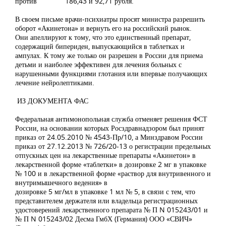
против 186,43 и 92,71 рубля.
В своем письме врачи-психиатры просят министра разрешить
оборот «Акинетона» и вернуть его на российский рынок.
Они апеллируют к тому, что это единственный препарат,
содержащий бипериден, выпускающийся в таблетках и
ампулах. К тому же только он разрешен в России для приема
детьми и наиболее эффективен для лечения больных с
нарушенными функциями глотания или впервые получающих
лечение нейролептиками.
ИЗ ДОКУМЕНТА ФАС
Федеральная антимонопольная служба отменяет решения ФСТ
России, на основании которых Росздравнадзором был принят
приказ от 24.05.2010 № 4543-Пр/10, а Минздравом России
приказ от 27.12.2013 № 726/20-13 о регистрации предельных
отпускных цен на лекарственные препараты «Акинетон» в
лекарственной форме «таблетки» в дозировке 2 мг в упаковке
№ 100 и в лекарственной форме «раствор для внутривенного и
внутримышечного ведения» в
дозировке 5 мг/мл в упаковке 1 мл № 5, в связи с тем, что
представителем держателя или владельца регистрационных
удостоверений лекарственного препарата № П N 015243/01 и
№ П N 015243/02 Десма ГмбХ (Германия) ООО «СВИЧ»