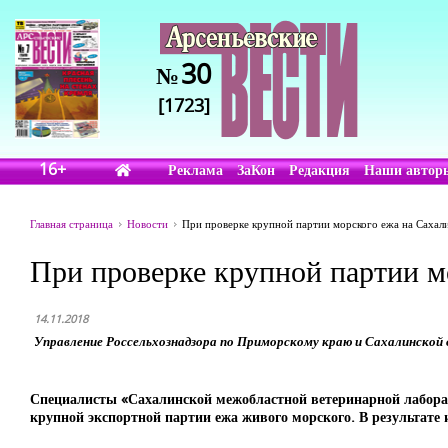
30
№
[1723]
16+
Реклама
ЗаКон
Редакция
Наши автор
Главная страница
Новости
При проверке крупной партии морского ежа на Сахали
При проверке крупной партии м
14.11.2018
Управление Россельхознадзора по Приморскому краю и Сахалинской
Специалисты «Сахалинской межобластной ветеринарной лаборат
крупной экспортной партии ежа живого морского. В результате