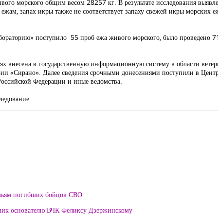
вого морского общим весом 28257 кг. В результате исследования выявл
ежам, запах икры также не соответствует запаху свежей икры морских е
бораторию» поступило 55 проб ежа живого морского, было проведено 71
ях внесена в государственную информационную систему в области ветери
ии «Сирано». Далее сведения срочными донесениями поступили в Центр
Российской Федерации и иные ведомства.
ледование.
мьям погибших бойцов СВО
тник основателю ВЧК Феликсу Дзержинскому