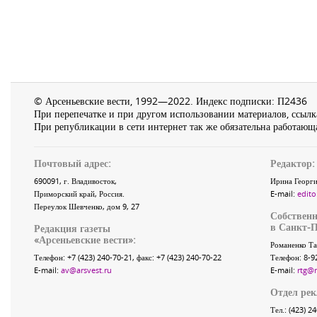
© Арсеньевские вести, 1992—2022. Индекс подписки: П2436
При перепечатке и при другом использовании материалов, ссылка
При републикации в сети интернет так же обязательна работающа
Почтовый адрес:
Редактор:
690091
, г.
Владивосток
,
Ирина Георги
Приморский край
,
Россия
.
E-mail:
edito
Переулок Шевченко
, дом 9, 27
Собственн
в Санкт-П
Редакция газеты
«
Арсеньевские вести
»:
Романенко Та
Телефон:
+7 (423) 240-70-21
, факс:
+7 (423) 240-70-22
Телефон: 8-9
E-mail:
av@arsvest.ru
E-mail:
rtg@
Отдел ре
Тел.: (423) 2