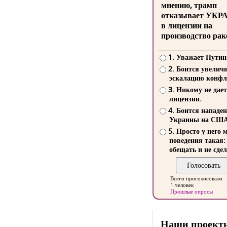
мнению, трамп
отказывает УКР
в лицензии на
производство рак
1. Уважает Путин
2. Боится увелич
эскалацию конфл
3. Никому не дает
лицензии.
4. Боится нападе
Украины на СШ
5. Просто у него 
поведения такая:
обещать и не сдел
Всего проголосовало
1 человек
Прошлые опросы
Наши проект