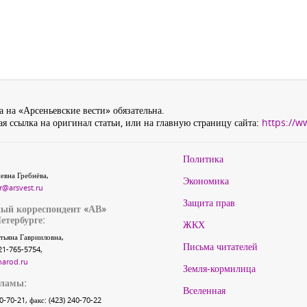
 на «Арсеньевские вести» обязательна.
я ссылка на оригинал статьи, или на главную страницу сайта:
https://w
Политика
евна Гребнёва,
Экономика
r@arsvest.ru
Защита прав
ый корреспондент «АВ»
етербурге:
ЖКХ
тьяна Гаврииловна,
Письма читателей
21-765-5754,
narod.ru
Земля-кормилица
кламы:
Вселенная
40-70-21, факс: (423) 240-70-22