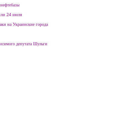
 нефтебазы
или 24 июля
таки на Украинские города
висимого депутата Шульги