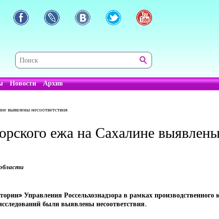
ы
Новости
Архив
не выявлены несоответствия
орского ежа на Сахалине выявлены
 области
ории» Управления Россельхознадзора в рамках производственного к
 исследований были выявлены несоответствия.