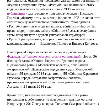
региональные отделения небольшой ультраправой организации
«Русская республика Русь». «Республика» возникла в 2003
году, а известность приобрела в июне 2005 — после
публикации
«расстрельного приговора» эксперту Николаю
Гиренко, убитому в том же месяце (впрочем, ФСБ не сочло этот
«приговор» доказательством причастности руководителя
«Республики» или его организации к убийству учёного). За
право координировать работу «Общин» «Русская республика
Русь» конфликтует с другой ультраправой структурой —
«Русской республикой», которая откололась от первой из-за
конфликта лидеров — Владимира Попова и Виктора Кривова.
Некоторые «Общины» были запрещены и добавлены в
Федеральный список экстремистских организаций
. Под п. 36
была добавлена «Община Коренного Русского народа
Щелковского района Московской области», признанная
экстремистской Щелковским городским судом Московской
области 25 февраля 2014 года; под п. 55 «Община Коренного
Русского народа Астрахани Астраханской области»,
признанная экстремистской Советским районным судом
Астрахани 21 июля 2016 года.
Кроме того, некоторые активисты движения тоже ранее
привлекали к себе внимание правоохранительных органов.
Например, в 2017 году в городе Тольятти Самарской области к