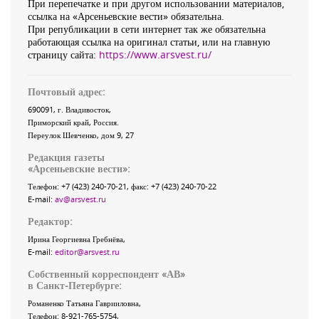
При перепечатке и при другом использовании материалов,
ссылка на «Арсеньевские вести» обязательна.
При републикации в сети интернет так же обязательна
работающая ссылка на оригинал статьи, или на главную
страницу сайта:
https://www.arsvest.ru/
Почтовый адрес:
690091
, г.
Владивосток
,
Приморский край
,
Россия
.
Переулок Шевченко
, дом 9, 27
Редакция газеты
«
Арсеньевские вести
»:
Телефон:
+7 (423) 240-70-21
, факс:
+7 (423) 240-70-22
E-mail:
av@arsvest.ru
Редактор:
Ирина Георгиевна Гребнёва,
E-mail:
editor@arsvest.ru
Собственный корреспондент «АВ»
в Санкт-Петербурге:
Романенко Татьяна Гаврииловна,
Телефон: 8-921-765-5754,