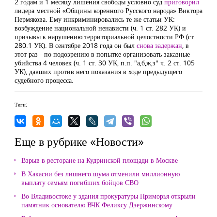
2 годам и 1 месяцу лишения свободы условно суд
приговорил
лидера местной «Общины коренного Русского народа» Виктора
Пермякова. Ему инкриминировались те же статьи УК:
возбуждение национальной ненависти (ч. 1 ст. 282 УК) и
призывы к нарушению территориальной целостности РФ (ст.
280.1 УК). В сентябре 2018 года он был
снова задержан
, в
этот раз - по подозрению в попытке организовать заказные
убийства 4 человек (ч. 1 ст. 30 УК, п.п. "а,б,ж,з" ч. 2 ст. 105
УК), давших против него показания в ходе предыдущего
судебного процесса.
Теги:
Еще в рубрике «Новости»
Взрыв в ресторане на Кудринской площади в Москве
В Хакасии без лишнего шума отменили миллионную
выплату семьям погибших бойцов СВО
Во Владивостоке у здания прокуратуры Приморья открыли
памятник основателю ВЧК Феликсу Дзержинскому