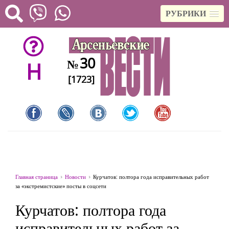
РУБРИКИ
30
№
H
[1723]
Главная страница
Новости
Курчатов: полтора года исправительных работ
за «экстремистские» посты в соцсети
Курчатов: полтора года
исправительных работ за