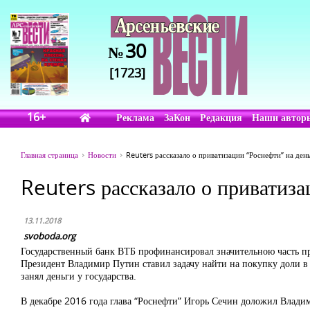
30
№
[1723]
16+
Реклама
ЗаКон
Редакция
Наши автор
Главная страница
Новости
Reuters рассказало о приватизации “Роснефти” на ден
Reuters рассказало о приватиза
13.11.2018
svoboda.org
Государственный банк ВТБ профинансировал значительною часть п
Президент Владимир Путин ставил задачу найти на покупку доли в
занял деньги у государства.
В декабре 2016 года глава “Роснефти” Игорь Сечин доложил Влад