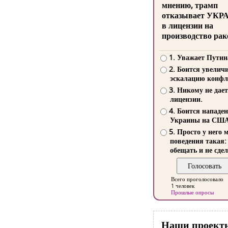
мнению, трамп
отказывает УКР
в лицензии на
производство рак
1. Уважает Путин
2. Боится увелич
эскалацию конфл
3. Никому не дает
лицензии.
4. Боится нападе
Украины на СШ
5. Просто у него 
поведения такая:
обещать и не сдел
Всего проголосовало
1 человек
Прошлые опросы
Наши проект