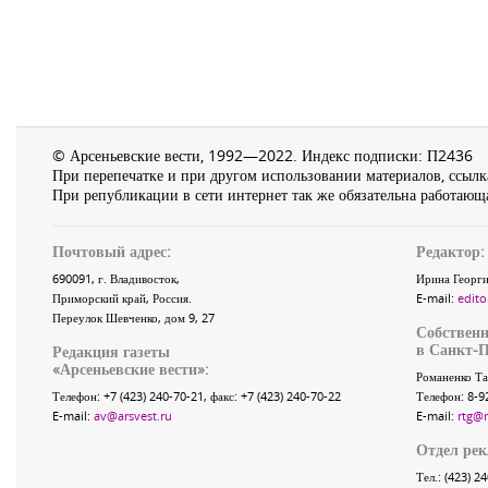
© Арсеньевские вести, 1992—2022. Индекс подписки: П2436
При перепечатке и при другом использовании материалов, ссылка
При републикации в сети интернет так же обязательна работающа
Почтовый адрес:
Редактор:
690091
, г.
Владивосток
,
Ирина Георги
Приморский край
,
Россия
.
E-mail:
edito
Переулок Шевченко
, дом 9, 27
Собственн
в Санкт-П
Редакция газеты
«
Арсеньевские вести
»:
Романенко Та
Телефон:
+7 (423) 240-70-21
, факс:
+7 (423) 240-70-22
Телефон: 8-9
E-mail:
av@arsvest.ru
E-mail:
rtg@
Отдел ре
Тел.: (423) 2