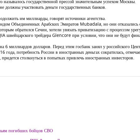
то называлось государственной прессой значительным успехом Москвы.
 не
должны
участвовать деньги государственных банков.
одолжить им миллиарды, говорят источники агентства.
ондом Объединенных Арабских Эмиратов Mubadala, но они отказались от 
которым обратился Сечин, хотели увязать приватизацию с процессом уре
QIA швейцарского трейдера Glencore при условии, что они не будут фин
на 6 миллиардов долларов. Перед этим госбанк занял у российского Цен
16 года, потребность России в иностранных деньгах сократилась, отмеча
, придется столкнуться в попытках привлечь иностранных инвесторов.
мьям погибших бойцов СВО