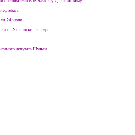
тник основателю ВЧК Феликсу Дзержинскому
 нефтебазы
или 24 июля
таки на Украинские города
висимого депутата Шульги