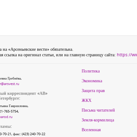
 на «Арсеньевские вести» обязательна.
я ссылка на оригинал статьи, или на главную страницу сайта:
https://w
Политика
евна Гребнёва,
Экономика
r@arsvest.ru
Защита прав
ый корреспондент «АВ»
етербурге:
ЖКХ
тьяна Гаврииловна,
Письма читателей
21-765-5754,
narod.ru
Земля-кормилица
кламы:
Вселенная
40-70-21, факс: (423) 240-70-22