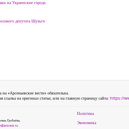
таки на Украинские города
висимого депутата Шульги
 на «Арсеньевские вести» обязательна.
я ссылка на оригинал статьи, или на главную страницу сайта:
https://w
Политика
евна Гребнёва,
Экономика
r@arsvest.ru