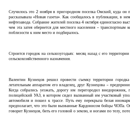
Случилось это 2 ноября в пригородном поселка Омский, куда он п
рассказывала «Новая газета». Как сообщалось в публикации, в нем
нефтезавода. Собрание жителей поселка 4 октября единогласно выст
чем эта затея обернется для местного населения – транспортным 
поблизости к ним место и подбиралось.
Строится городок на сельхозугодьях: месяц назад с его территори
сельскохозяйственного назначения.
Валентин Кузнецов решил провести съемку территории городка 
летательным аппаратом его владелец, друг Кузнецова – предприним
Когда собрались уезжать, дорогу им перегородил внедорожник,
полицейский УАЗ, в котором сидел вызванный им участковый упо
автомобиля и пошел к трассе. Путь ему перекрыла белая иномарк
предполагает, что это были вызванные Кардонисом бойцы ЧОПа. Они
говорит Кузнецов, бить его головой о землю, и ногами по телу, пот