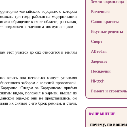
Земля-кормилица
ерриторию «китайского городка», о котором
Вселенная
оживать три года, работая на модернизации
сали обращение к главе области, рассказав,
Салон красоты
будет подключен к здешним коммуникациям –
Вкусные рецепты
Спорт
АВтобан
там этот участок до сих относится к землям
Здоровье
Посиделки
ко велась она несколько минут: управлял
Hi-tech
обнесенного забором с колючей проволокой.
г Кардонис. Следом за Кардонисом прибыл
Ремонт и строитель
снятым видео, положил в карман, вышел из
данской одежде: они не представились, он
али их снятым с его брюк ремнем, и стали,
ВАШЕ МНЕНИЕ
почему, по вашем