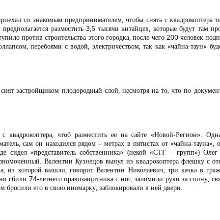
риехал со знакомым предпринимателем, чтобы снять с квадрокоптера т
 предполагается разместить 3,5 тысячи китайцев, которые будут там пр
упило против строительства этого городка, после чего 200 человек подпи
коллапсом, перебоями с водой, электричеством, так как «чайна-таун» 
и снят застройщиком плодородный слой, несмотря на то, что по докумен
с квадрокоптера, чтоб разместить ее на сайте «Новой-Регион». Одна
атель, сам он находился рядом – метрах в пятистах от «чайна-тауна», 
 где сидел «представитель собственника» (некой «СТГ – групп») Оле
лномоченный. Валентин Кузнецов вынул из квадрокоптера флешку с от
а, из которой вышли, говорит Валентин Николаевич, три качка в граж
 сбили 74-летнего правозащитника с ног, заломили руки за спину, связ
ом бросили его в свою иномарку, заблокировали в ней двери.