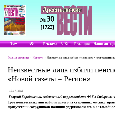
30
№
[1723]
16+
Реклама
ЗаКон
Редакция
Наши автор
Главная страница
Новости
Неизвестные лица избили пенсионера - правозащитника
Неизвестные лица избили пенсио
«Новой газеты – Регион»
13.11.2018
Георгий Бородянский, собственный корреспондент ФЗГ в Сибирском 
Трое неизвестных лиц избили одного из старейших омских прав
присутствии сотрудников полиции удерживали его в автомобиле,