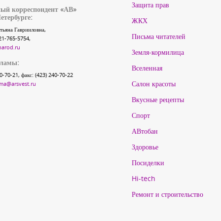
Защита прав
ый корреспондент «АВ»
етербурге:
ЖКХ
тьяна Гаврииловна,
Письма читателей
21-765-5754,
narod.ru
Земля-кормилица
кламы:
Вселенная
40-70-21, факс: (423) 240-70-22
Салон красоты
ma@arsvest.ru
Вкусные рецепты
Спорт
АВтобан
Здоровье
Посиделки
Hi-tech
Ремонт и строительство