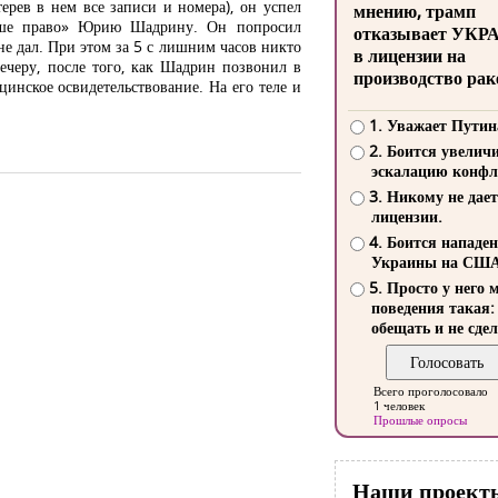
ерев в нем все записи и номера), он успел
мнению, трамп
Наше право» Юрию Шадрину. Он попросил
отказывает УКР
не дал. При этом за 5 с лишним часов никто
в лицензии на
ечеру, после того, как Шадрин позвонил в
производство рак
инское освидетельствование. На его теле и
1. Уважает Путин
2. Боится увелич
эскалацию конфл
3. Никому не дает
лицензии.
4. Боится нападе
Украины на СШ
5. Просто у него 
поведения такая:
обещать и не сдел
Всего проголосовало
1 человек
Прошлые опросы
Наши проект