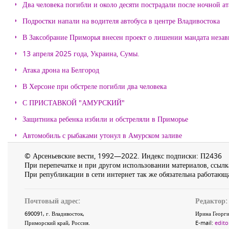
Два человека погибли и около десяти пострадали после ночной а
Подростки напали на водителя автобуса в центре Владивостока
В Заксобрание Приморья внесен проект о лишении мандата неза
13 апреля 2025 года, Украина, Сумы.
Атака дрона на Белгород
В Херсоне при обстреле погибли два человека
С ПРИСТАВКОЙ "АМУРСКИЙ"
Защитника ребенка избили и обстреляли в Приморье
Автомобиль с рыбаками утонул в Амурском заливе
© Арсеньевские вести, 1992—2022. Индекс подписки: П2436
При перепечатке и при другом использовании материалов, ссылка
При републикации в сети интернет так же обязательна работающа
Почтовый адрес:
Редактор:
690091
, г.
Владивосток
,
Ирина Георги
Приморский край
,
Россия
.
E-mail:
edito