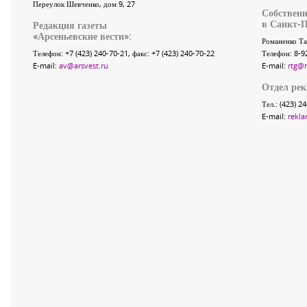
Переулок Шевченко
, дом 9, 27
Собственн
в Санкт-П
Редакция газеты
«
Арсеньевские вести
»:
Романенко Та
Телефон:
+7 (423) 240-70-21
, факс:
+7 (423) 240-70-22
Телефон: 8-9
E-mail:
av@arsvest.ru
E-mail:
rtg@
Отдел ре
Тел.: (423) 2
E-mail:
rekla