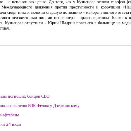
 – с непонятною целью. До того, как у Кузнецова отняли телефон (ст
еля Международного движения против преступности и коррупции «
ыли сюда: никто, включая старшую по званию – майора, внятного ответа 
емого неизвестными лицами пенсионера - правозащитника. Ближе к в
я. Кузнецова отпустили – Юрий Шадрин повез его в больницу на медиц
отдал.
мьям погибших бойцов СВО
тник основателю ВЧК Феликсу Дзержинскому
 нефтебазы
или 24 июля