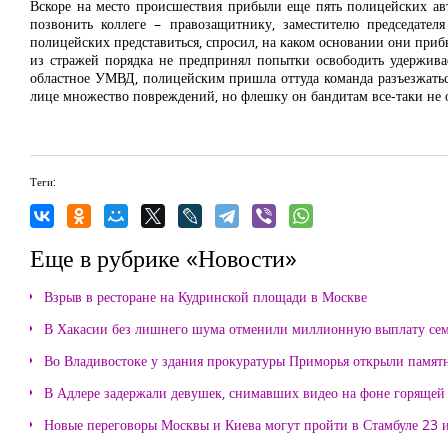
Вскоре на место происшествия прибыли еще пять полицейских авто
позвонить коллеге – правозащитнику, заместителю председат
полицейских представиться, спросил, на каком основании они приб
из стражей порядка не предпринял попытки освободить удержива
областное УМВД, полицейским пришла оттуда команда разъезжатьс
лице множество повреждений, но флешку он бандитам все-таки не 
Теги:
Еще в рубрике «Новости»
Взрыв в ресторане на Кудринской площади в Москве
В Хакасии без лишнего шума отменили миллионную выплату се
Во Владивостоке у здания прокуратуры Приморья открыли памя
В Адлере задержали девушек, снимавших видео на фоне горящей
Новые переговоры Москвы и Киева могут пройти в Стамбуле 23 