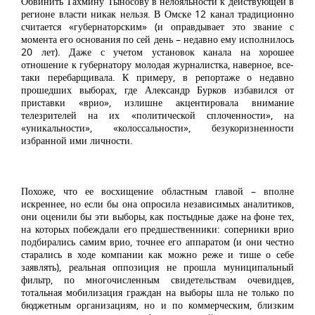
Обвинить Тахмину Тыносову в нелояльности к действующей в
регионе власти никак нельзя. В Омске 12 канал традиционно
считается «губернаторским» (и оправдывает это звание с
момента его основания по сей день – недавно ему исполнилось
20 лет). Даже с учетом установок канала на хорошее
отношение к губернатору молодая журналистка, наверное, все-
таки перебарщивала. К примеру, в репортаже о недавно
прошедших выборах, где Александр Бурков избавился от
приставки «врио», излишне акцентировала внимание
телезрителей на их «политической сплоченности», на
«уникальности», «колоссальности», безукоризненности
избранной ими личности.
Похоже, что ее восхищение областным главой – вполне
искреннее, но если бы она опросила независимых аналитиков,
они оценили бы эти выборы, как постыдные даже на фоне тех,
на которых побеждали его предшественники: соперники врио
подбирались самим врио, точнее его аппаратом (и они честно
старались в ходе компании как можно реже и тише о себе
заявлять), реальная оппозиция не прошла муниципальный
фильтр, по многочисленным свидетельствам очевидцев,
тотальная мобилизация граждан на выборы шла не только по
бюджетным организациям, но и по коммерческим, близким