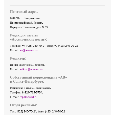
Почтовый адрес:
690091
, г.
Владивосток
,
Приморский край
,
Россия
.
Переулок Шевченко
, дом 9, 27
Редакция газеты
«
Арсеньевские вести
»:
Телефон:
+7 (423) 240-70-21
, факс:
+7 (423) 240-70-22
E-mail:
av@arsvest.ru
Редактор:
Ирина Георгиевна Гребнёва,
E-mail:
editor@arsvest.ru
Собственный корреспондент «АВ»
в Санкт-Петербурге:
Романенко Татьяна Гаврииловна,
Телефон: 8-921-765-5754,
E-mail:
rtg@narod.ru
Отдел рекламы:
Тел.: (423) 240-70-21, факс: (423) 240-70-22