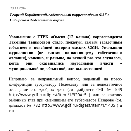
13.11.2018
Георгий Бородянский, собственный корреспондент ФЗГ в
Сибирском федеральном округе
Увольнение с ГТРК «Омск» (12 канала) корреспондента
Тахмины Тынысовой стало, пожалуй, самым загадочным
событием в новейшей истории омских СМИ. Увольняли
журналистов (не считая по-настоящему собственного
желания), конечно, и раньше, но всякий раз это случалось,
когда они оказывались неугодными власти –
муниципальной ли, областной, или вышестоящей.
Например, за неправильный вопрос, заданный на пресс-
конференции губернатору Полежаеву, или за недостаточное
освещение его «добрых дел» (см. дайджест ФЗГ № 549
http://www.gdf.ru/digest/item/1/920#r5
) или за критику
районных глав при сменившем его губернаторе Назарове (см.
дайджест № 782
http://www.gdf.ru/digest/item/1/1435
) и
т.п.