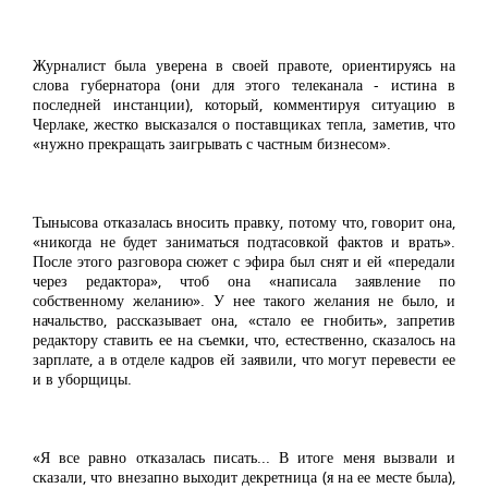
Журналист была уверена в своей правоте, ориентируясь на
слова губернатора (они для этого телеканала - истина в
последней инстанции), который, комментируя ситуацию в
Черлаке, жестко высказался о поставщиках тепла, заметив, что
«нужно прекращать заигрывать с частным бизнесом».
Тынысова отказалась вносить правку, потому что, говорит она,
«никогда не будет заниматься подтасовкой фактов и врать».
После этого разговора сюжет с эфира был снят и ей «передали
через редактора», чтоб она «написала заявление по
собственному желанию». У нее такого желания не было, и
начальство, рассказывает она, «стало ее гнобить», запретив
редактору ставить ее на съемки, что, естественно, сказалось на
зарплате, а в отделе кадров ей заявили, что могут перевести ее
и в уборщицы.
«Я все равно отказалась писать... В итоге меня вызвали и
сказали, что внезапно выходит декретница (я на ее месте была),