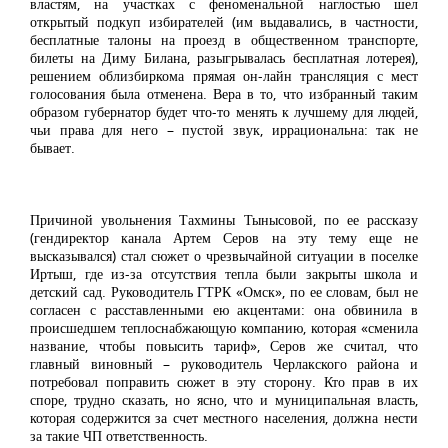
властям, на участках с феноменальной наглостью шел
открытый подкуп избирателей (им выдавались, в частности,
бесплатные талоны на проезд в общественном транспорте,
билеты на Диму Билана, разыгрывалась бесплатная лотерея),
решением облизбиркома прямая он-лайн трансляция с мест
голосования была отменена. Вера в то, что избранный таким
образом губернатор будет что-то менять к лучшему для людей,
чьи права для него – пустой звук, иррациональна: так не
бывает.
Причиной увольнения Тахмины Тынысовой, по ее рассказу
(гендиректор канала Артем Серов на эту тему еще не
высказывался) стал сюжет о чрезвычайной ситуации в поселке
Иртыш, где из-за отсутствия тепла были закрыты школа и
детский сад. Руководитель ГТРК «Омск», по ее словам, был не
согласен с расставленными ею акцентами: она обвинила в
происшедшем теплоснабжающую компанию, которая «сменила
название, чтобы повысить тариф», Серов же считал, что
главный виновный – руководитель Черлакского района и
потребовал поправить сюжет в эту сторону. Кто прав в их
споре, трудно сказать, но ясно, что и муниципальная власть,
которая содержится за счет местного населения, должна нести
за такие ЧП ответственность.