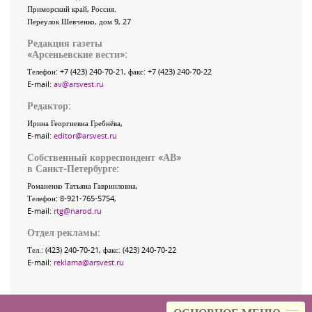
Приморский край
,
Россия
.
Переулок Шевченко
, дом 9, 27
Редакция газеты
«
Арсеньевские вести
»:
Телефон:
+7 (423) 240-70-21
, факс:
+7 (423) 240-70-22
E-mail:
av@arsvest.ru
Редактор:
Ирина Георгиевна Гребнёва,
E-mail:
editor@arsvest.ru
Собственный корреспондент «АВ»
в Санкт-Петербурге:
Романенко Татьяна Гаврииловна,
Телефон: 8-921-765-5754,
E-mail:
rtg@narod.ru
Отдел рекламы:
Тел.: (423) 240-70-21, факс: (423) 240-70-22
E-mail:
reklama@arsvest.ru