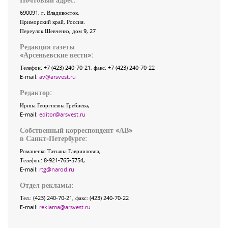
690091
, г.
Владивосток
,
Приморский край
,
Россия
.
Переулок Шевченко
, дом 9, 27
Редакция газеты
«
Арсеньевские вести
»:
Телефон:
+7 (423) 240-70-21
, факс:
+7 (423) 240-70-22
E-mail:
av@arsvest.ru
Редактор:
Ирина Георгиевна Гребнёва,
E-mail:
editor@arsvest.ru
Собственный корреспондент «АВ»
в Санкт-Петербурге:
Романенко Татьяна Гаврииловна,
Телефон: 8-921-765-5754,
E-mail:
rtg@narod.ru
Отдел рекламы:
Тел.: (423) 240-70-21, факс: (423) 240-70-22
E-mail:
reklama@arsvest.ru