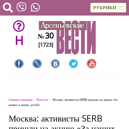
РУБРИКИ
30
№
H
[1723]
Главная страница
Новости
Москва: активисты SERB пришли на акцию «За
наших и ваших детей»
Москва: активисты SERB
пришли на акцию «За наших