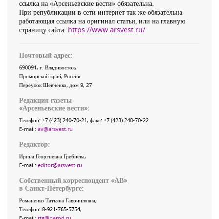
ссылка на «Арсеньевские вести» обязательна.
При републикации в сети интернет так же обязательна
работающая ссылка на оригинал статьи, или на главную
страницу сайта:
https://www.arsvest.ru/
Почтовый адрес:
690091
, г.
Владивосток
,
Приморский край
,
Россия
.
Переулок Шевченко
, дом 9, 27
Редакция газеты
«
Арсеньевские вести
»:
Телефон:
+7 (423) 240-70-21
, факс:
+7 (423) 240-70-22
E-mail:
av@arsvest.ru
Редактор:
Ирина Георгиевна Гребнёва,
E-mail:
editor@arsvest.ru
Собственный корреспондент «АВ»
в Санкт-Петербурге:
Романенко Татьяна Гаврииловна,
Телефон: 8-921-765-5754,
E-mail:
rtg@narod.ru