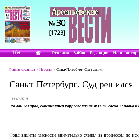
30
№
[1723]
16+
Реклама
ЗаКон
Редакция
Наши автор
Главная страница
Новости
Санкт-Петербург. Суд решился
Санкт-Петербург. Суд решился
30.10.2018
Роман Захаров, собственный корреспондент ФЗГ в Северо-Западном 
Фонд защиты гласности внимательно следил за процессом по иску