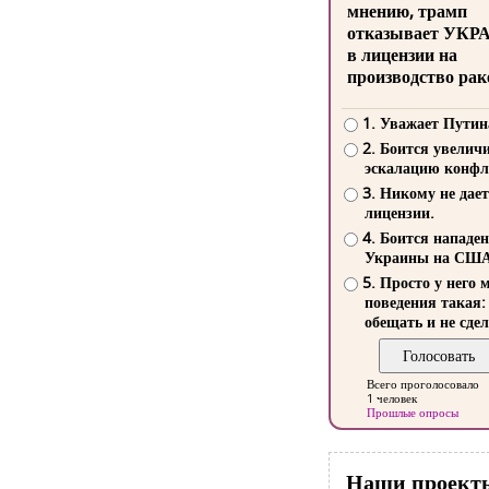
мнению, трамп
отказывает УКР
в лицензии на
производство рак
1. Уважает Путин
2. Боится увелич
эскалацию конфл
3. Никому не дает
лицензии.
4. Боится нападе
Украины на СШ
5. Просто у него 
поведения такая:
обещать и не сдел
Всего проголосовало
1 человек
Прошлые опросы
Наши проект