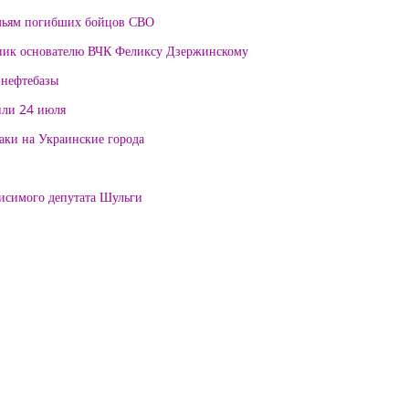
мьям погибших бойцов СВО
тник основателю ВЧК Феликсу Дзержинскому
 нефтебазы
или 24 июля
таки на Украинские города
висимого депутата Шульги