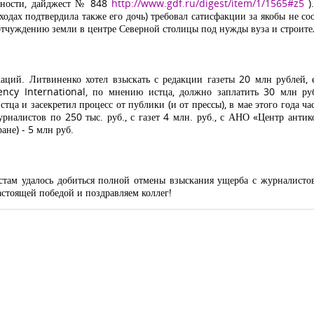
стности, дайджест № 848
http://www.gdf.ru/digest/item/1/1565#z5
).
ходах подтвердила также его дочь) требовал сатисфакции за якобы не с
тчуждению земли в центре Северной столицы под нужды вуза и строител
аций. Литвиненко хотел взыскать с редакции газеты 20 млн рублей,
ncy International, по мнению истца, должно заплатить 30 млн руб
стца и засекретил процесс от публики (и от прессы), в мае этого года 
журналистов по 250 тыс. руб., с газет 4 млн. руб., с АНО «Центр ан
не) - 5 млн руб.
стам удалось добиться полной отмены взыскания ущерба с журналист
астоящей победой и поздравляем коллег!