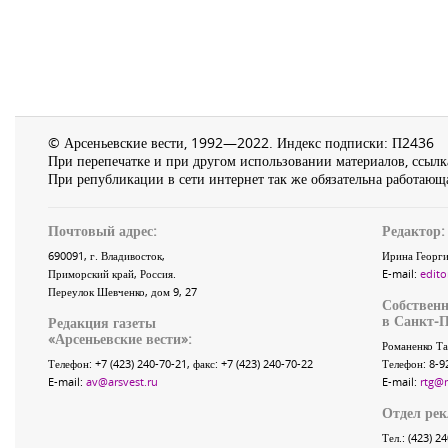
© Арсеньевские вести, 1992—2022. Индекс подписки: П2436
При перепечатке и при другом использовании материалов, ссылка
При републикации в сети интернет так же обязательна работающа
Почтовый адрес:
Редактор:
690091
, г.
Владивосток
,
Ирина Георги
Приморский край
,
Россия
.
E-mail:
edito
Переулок Шевченко
, дом 9, 27
Собственн
в Санкт-П
Редакция газеты
«
Арсеньевские вести
»:
Романенко Та
Телефон:
+7 (423) 240-70-21
, факс:
+7 (423) 240-70-22
Телефон: 8-9
E-mail:
av@arsvest.ru
E-mail:
rtg@
Отдел ре
Тел.: (423) 2