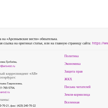
 на «Арсеньевские вести» обязательна.
я ссылка на оригинал статьи, или на главную страницу сайта:
https://w
Политика
евна Гребнёва,
Экономика
r@arsvest.ru
Защита прав
ый корреспондент «АВ»
етербурге:
ЖКХ
тьяна Гаврииловна,
Письма читателей
21-765-5754,
narod.ru
Земля-кормилица
кламы:
Вселенная
40-70-21, факс: (423) 240-70-22