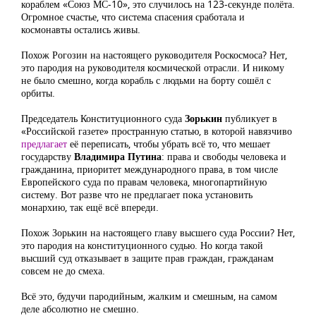
кораблем «Союз МС-10», это случилось на 123-секунде полёта.
Огромное счастье, что система спасения сработала и
космонавты остались живы.
Похож Рогозин на настоящего руководителя Роскосмоса? Нет,
это пародия на руководителя космической отрасли. И никому
не было смешно, когда корабль с людьми на борту сошёл с
орбиты.
Председатель Конституционного суда
Зорькин
публикует в
«Российской газете» пространную статью, в которой навязчиво
предлагает
её переписать, чтобы убрать всё то, что мешает
государству
Владимира Путина
: права и свободы человека и
гражданина, приоритет международного права, в том числе
Европейского суда по правам человека, многопартийную
систему. Вот разве что не предлагает пока установить
монархию, так ещё всё впереди.
Похож Зорькин на настоящего главу высшего суда России? Нет,
это пародия на конституционного судью. Но когда такой
высший суд отказывает в защите прав граждан, гражданам
совсем не до смеха.
Всё это, будучи пародийным, жалким и смешным, на самом
деле абсолютно не смешно.