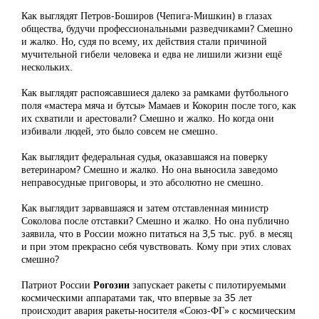
Как выглядят Петров-Боширов (Чепига-Мишкин) в глазах
общества, будучи профессиональными разведчиками? Смешно
и жалко. Но, судя по всему, их действия стали причиной
мучительной гибели человека и едва не лишили жизни ещё
нескольких.
Как выглядят распоясавшиеся далеко за рамками футбольного
поля «мастера мяча и бутсы» Мамаев и Кокорин после того, как
их схватили и арестовали? Смешно и жалко. Но когда они
избивали людей, это было совсем не смешно.
Как выглядит федеральная судья, оказавшаяся на поверку
ветеринаром? Смешно и жалко. Но она выносила заведомо
неправосудные приговоры, и это абсолютно не смешно.
Как выглядит зарвавшаяся и затем отставленная министр
Соколова после отставки? Смешно и жалко. Но она публично
заявила, что в России можно питаться на 3,5 тыс. руб. в месяц
и при этом прекрасно себя чувствовать. Кому при этих словах
смешно?
Патриот России
Рогозин
запускает ракеты с пилотируемыми
космическими аппаратами так, что впервые за 35 лет
происходит авария ракеты-носителя «Союз-ФГ» с космическим