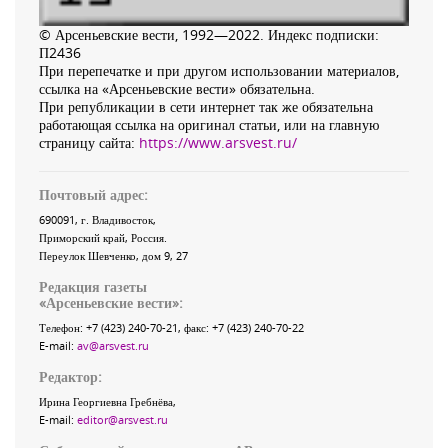
© Арсеньевские вести, 1992—2022. Индекс подписки:
П2436
При перепечатке и при другом использовании материалов,
ссылка на «Арсеньевские вести» обязательна.
При републикации в сети интернет так же обязательна
работающая ссылка на оригинал статьи, или на главную
страницу сайта:
https://www.arsvest.ru/
Почтовый адрес:
690091
, г.
Владивосток
,
Приморский край
,
Россия
.
Переулок Шевченко
, дом 9, 27
Редакция газеты
«
Арсеньевские вести
»:
Телефон:
+7 (423) 240-70-21
, факс:
+7 (423) 240-70-22
E-mail:
av@arsvest.ru
Редактор:
Ирина Георгиевна Гребнёва,
E-mail:
editor@arsvest.ru