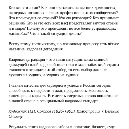
Кто все эти люди? Как они оказались на высших должностях,
на первых позициях в своих профессиональных сообществах?
Что происходит со страной? Кто ею руководит? Кто принимает
решения? Кто её (то есть всех нас) представляет внутри страны
и в мире? Почему это происходит во всё более устрашающих
масштабах? Что в такой ситуации делать?
Всему этому хаотическому, но логичному процессу есть чёткое
название: кадровая деградация.
Кадровая деградация – это такая ситуация, когда главной
движущей силой кадровой политики в масштабах всей страны
становится отрицательный отбор, то есть выбор даже не
лучших из худших, а худших из худших.
Главные качества для карьерного успеха в России сегодня:
способность к подлости и лжи, продажность, жестокость,
лицемерие и корысть. Все десять смертных грехов воплотились
в нашей стране в официальный кадровый стандарт.
Художник П.П. Соколов (1826-1905). Иллюстрация к Евгению
Онегину
Результаты этого кадрового отбора в политике, бизнесе, суде,