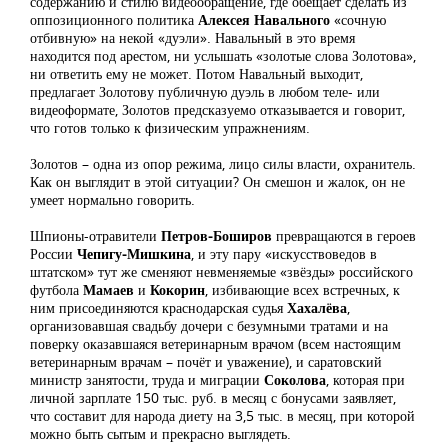
содержанию и стилю видеообращение, где обещает сделать из
оппозиционного политика
Алексея Навального
«сочную
отбивную» на некой «дуэли». Навальный в это время
находится под арестом, ни услышать «золотые слова Золотова»,
ни ответить ему не может. Потом Навальный выходит,
предлагает Золотову публичную дуэль в любом теле- или
видеоформате, Золотов предсказуемо отказывается и говорит,
что готов только к физическим упражнениям.
Золотов – одна из опор режима, лицо силы власти, охранитель.
Как он выглядит в этой ситуации? Он смешон и жалок, он не
умеет нормально говорить.
Шпионы-отравители
Петров-Боширов
превращаются в героев
России
Чепигу-Мишкина
, и эту пару «искусствоведов в
штатском» тут же сменяют невменяемые «звёзды» российского
футбола
Мамаев
и
Кокорин
, избивающие всех встречных, к
ним присоединяются краснодарская судья
Хахалёва
,
организовавшая свадьбу дочери с безумными тратами и на
поверку оказавшаяся ветеринарным врачом (всем настоящим
ветеринарным врачам – почёт и уважение), и саратовский
министр занятости, труда и миграции
Соколова
, которая при
личной зарплате 150 тыс. руб. в месяц с бонусами заявляет,
что составит для народа диету на 3,5 тыс. в месяц, при которой
можно быть сытым и прекрасно выглядеть.