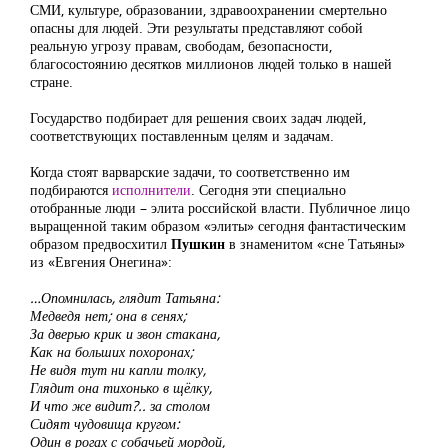
СМИ, культуре, образовании, здравоохранении смертельно
опасны для людей. Эти результаты представляют собой
реальную угрозу правам, свободам, безопасности,
благосостоянию десятков миллионов людей только в нашей
стране.
Государство подбирает для решения своих задач людей,
соответствующих поставленным целям и задачам.
Когда стоят варварские задачи, то соответственно им
подбираются
исполнители
. Сегодня эти специально
отобранные люди – элита российской власти. Публичное лицо
выращенной таким образом «элиты» сегодня фантастическим
образом предвосхитил
Пушкин
в знаменитом «сне Татьяны»
из «Евгения Онегина»:
…Опомнилась, глядит Татьяна:
Медведя нет; она в сенях;
За дверью крик и звон стакана,
Как на больших похоронах;
Не видя тут ни капли толку,
Глядит она тихонько в щёлку,
И что же видит?.. за столом
Сидят чудовища кругом:
Один в рогах с собачьей мордой,