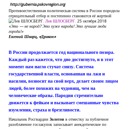
http://gubernia.pskovregion.org
Противоестественная политическая система в России породила
отрицательный отбор и постепенно становится её жертвой
Лев ШЛОСБЕРГ.
25 октября 2018
«Это — не народ? Это хуже народа! Это лучшие люди
города!»
Евгений Шварц, «Дракон»
В России продолжается год национального позора.
Каждый раз кажется, что дно достигнуто, и в этот
момент нам нагло стучат снизу. Система
государственной власти, основанная на лжи и
насилии, возносит на свой верх, делает своим лицом
людей, более похожих на чудовищ, чем на
человеческие образы. Пародия стремительно
движется к фейкам и вызывает смешанные чувства
изумления, страха и брезгливости.
Начальник Росгвардии
Золотов
в отместку за публичное
разоблачение госзакупок записывает анекдотическое по