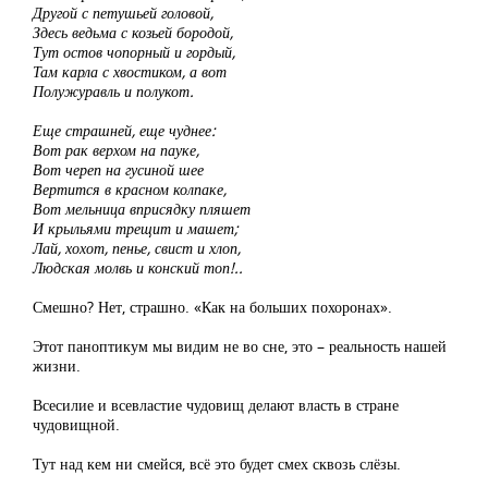
Другой с петушьей головой,
Здесь ведьма с козьей бородой,
Тут остов чопорный и гордый,
Там карла с хвостиком, а вот
Полужуравль и полукот.
Еще страшней, еще чуднее:
Вот рак верхом на пауке,
Вот череп на гусиной шее
Вертится в красном колпаке,
Вот мельница вприсядку пляшет
И крыльями трещит и машет;
Лай, хохот, пенье, свист и хлоп,
Людская молвь и конский топ!..
Смешно? Нет, страшно. «Как на больших похоронах».
Этот паноптикум мы видим не во сне, это – реальность нашей
жизни.
Всесилие и всевластие чудовищ делают власть в стране
чудовищной.
Тут над кем ни смейся, всё это будет смех сквозь слёзы.