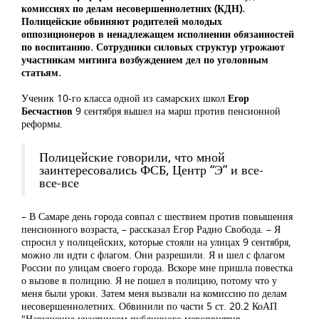
комиссиях по делам несовершеннолетних (КДН).
Полицейские обвиняют родителей молодых
оппозиционеров в ненадлежащем исполнении обязанностей
по воспитанию. Сотрудники силовых структур угрожают
участникам митинга возбуждением дел по уголовным
статьям.
Ученик 10-го класса одной из самарских школ
Егор
Бесчастнов
9 сентября вышел на марш против пенсионной
реформы.
Полицейские говорили, что мной
заинтересовались ФСБ, Центр “Э” и все-
все-все
– В Самаре день города совпал с шествием против повышения
пенсионного возраста, – рассказал Егор Радио Свобода. – Я
спросил у полицейских, которые стояли на улицах 9 сентября,
можно ли идти с флагом. Они разрешили. Я и шел с флагом
России по улицам своего города. Вскоре мне пришла повестка
о вызове в полицию. Я не пошел в полицию, потому что у
меня были уроки. Затем меня вызвали на комиссию по делам
несовершеннолетних. Обвинили по части 5 ст. 20.2 КоАП
"Нарушение участником публичного мероприятия