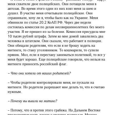
меня схватили двое полицейских. Они потащили меня в
автозак. Во время этого один из них взял меня за шею и
душил. В участке меня отчитывали полицейские. Они
спрашивали, хочу ли я, чтобы было как на Украине. Меня
обвинили по статье 20.2 КоАП РФ. Через две недели
состоялась комиссия по делам несовершеннолетних без моего
участия. Я не пришел из-за болезни. Комиссия присудила мне
10 тысяч рублей штрафа. Затем ко мне домой завалились два
человека в штатском. Они сказали, что работают в полиции.
Они обещали родителям, что если я не брошу ходить на
митинги, то стану уголовником. То кошмарили, то сулили
пряник. Мол, если я перестану заниматься политикой, то все у
меня будет хорошо. Еще полицейские говорили, что нельзя на
митинги приносить российский флаг.
– Что они хотели от ваших родителей?
– Чтобы родители контролировали меня, не пускали на
митинги. Но родители разрешают мне делать то, что я считаю
нужным.
– Почему вы вышли на митинг?
– Потому, что я против этого грабежа. На Дальнем Востоке
продолжительность жизни у мужчин маленькая. Многие