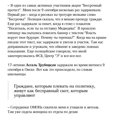
– Я один из самых активных участников акции “Бессрочный
протест”. Меня после 9 сентября несколько раз задерживали.
Первый раз – когда я рисовал на тротуаре мелками слово
“Бессрочка”. Полиция сказала, что я мешаю проходу граждан.
Еще раз задержали за пикет, когда я стоял с плакатом
“Посигналь, если ты за отставку Медведева”. В прошлую
пятницу мы пытались повесить баннер с текстом “Власть
ворует твое будущее. Почему ты терпишь?”. Когда мы на крыше
писали этот текст, нас задержали и увезли в участок. Там нас
допрашивали и угрожали, что обвинят в заведомо ложных
показаниях. Еще полицейские говорили, что мной
заинтересовались ФСБ, Центр “Э” и все-все-все.
17-летнюю
Ассоль Трубецкую
задержали во время митинга 9
сентября в Омске. Вот как это происходило, по словам
школьницы:
Граждане, которым плевать на политику,
живут как бесправный скот, которым
управляют
– Сотрудники ОМОНа схватили меня и утащили в автозак.
Там уже сидела женщина из отдела по делам