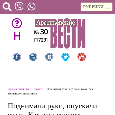
РУБРИКИ
30
№
H
[1723]
Главная страница
Новости
Поднимали руки, опускали глаза. Как
запугивают школьников
Поднимали руки, опускали
глаза. Как запугивают