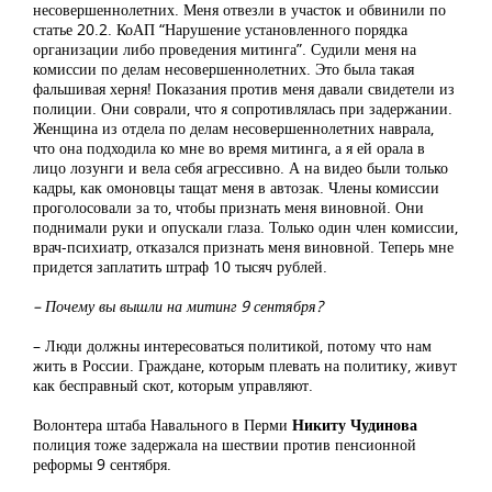
несовершеннолетних. Меня отвезли в участок и обвинили по
статье 20.2. КоАП “Нарушение установленного порядка
организации либо проведения митинга”. Судили меня на
комиссии по делам несовершеннолетних. Это была такая
фальшивая херня! Показания против меня давали свидетели из
полиции. Они соврали, что я сопротивлялась при задержании.
Женщина из отдела по делам несовершеннолетних наврала,
что она подходила ко мне во время митинга, а я ей орала в
лицо лозунги и вела себя агрессивно. А на видео были только
кадры, как омоновцы тащат меня в автозак. Члены комиссии
проголосовали за то, чтобы признать меня виновной. Они
поднимали руки и опускали глаза. Только один член комиссии,
врач-психиатр, отказался признать меня виновной. Теперь мне
придется заплатить штраф 10 тысяч рублей.
– Почему вы вышли на митинг 9 сентября?
– Люди должны интересоваться политикой, потому что нам
жить в России. Граждане, которым плевать на политику, живут
как бесправный скот, которым управляют.
Волонтера штаба Навального в Перми
Никиту Чудинова
полиция тоже задержала на шествии против пенсионной
реформы 9 сентября.