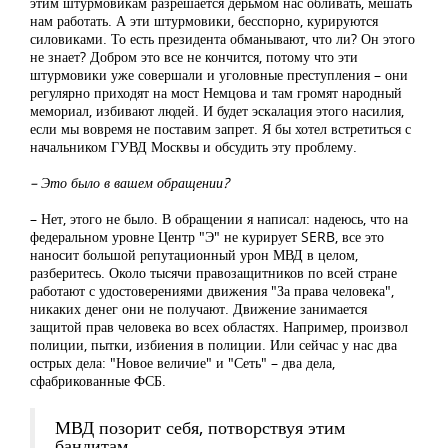
этим штурмовикам разрешается дерьмом нас обливать, мешать
нам работать. А эти штурмовики, бесспорно, курируются
силовиками. То есть президента обманывают, что ли? Он этого
не знает? Добром это все не кончится, потому что эти
штурмовики уже совершали и уголовные преступления – они
регулярно приходят на мост Немцова и там громят народный
мемориал, избивают людей. И будет эскалация этого насилия,
если мы вовремя не поставим запрет. Я бы хотел встретиться с
начальником ГУВД Москвы и обсудить эту проблему.
– Это было в вашем обращении?
– Нет, этого не было. В обращении я написал: надеюсь, что на
федеральном уровне Центр "Э" не курирует SERB, все это
наносит большой репутационный урон МВД в целом,
разберитесь. Около тысячи правозащитников по всей стране
работают с удостоверениями движения "За права человека",
никаких денег они не получают. Движение занимается
защитой прав человека во всех областях. Например, произвол
полиции, пытки, избиения в полиции. Или сейчас у нас два
острых дела: "Новое величие" и "Сеть" – два дела,
сфабрикованные ФСБ.
МВД позорит себя, потворствуя этим
бандитам