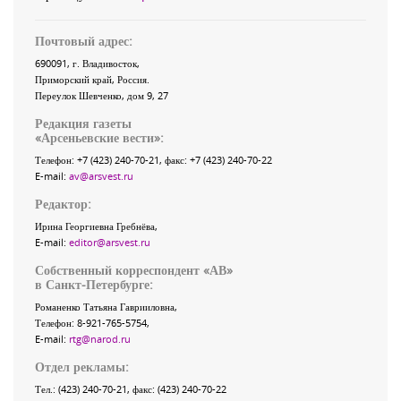
Почтовый адрес:
690091
, г.
Владивосток
,
Приморский край
,
Россия
.
Переулок Шевченко
, дом 9, 27
Редакция газеты
«
Арсеньевские вести
»:
Телефон:
+7 (423) 240-70-21
, факс:
+7 (423) 240-70-22
E-mail:
av@arsvest.ru
Редактор:
Ирина Георгиевна Гребнёва,
E-mail:
editor@arsvest.ru
Собственный корреспондент «АВ»
в Санкт-Петербурге:
Романенко Татьяна Гаврииловна,
Телефон: 8-921-765-5754,
E-mail:
rtg@narod.ru
Отдел рекламы:
Тел.: (423) 240-70-21, факс: (423) 240-70-22