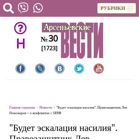
РУБРИКИ
30
№
H
[1723]
Главная страница
Новости
"Будет эскалация насилия". Правозащитник Лев
Пономарев – о конфликтах с SERB
"Будет эскалация насилия".
Правозащитник Лев