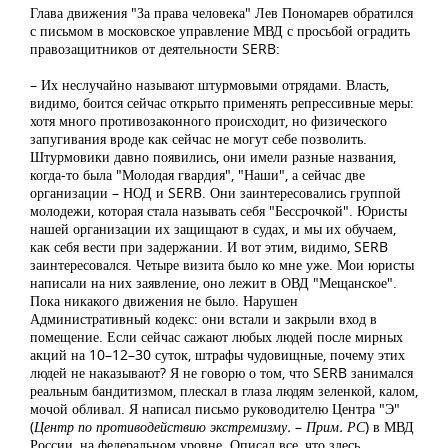
Глава движения "За права человека" Лев Пономарев обратился
с письмом в московское управление МВД с просьбой оградить
правозащитников от деятельности SERB:
– Их неслучайно называют штурмовыми отрядами. Власть,
видимо, боится сейчас открыто применять репрессивные меры:
хотя много противозаконного происходит, но физического
запугивания вроде как сейчас не могут себе позволить.
Штурмовики давно появились, они имели разные названия,
когда-то была "Молодая гвардия", "Наши", а сейчас две
организации – НОД и SERB. Они заинтересовались группой
молодежи, которая стала называть себя "Бессрочкой". Юристы
нашей организации их защищают в судах, и мы их обучаем,
как себя вести при задержании. И вот этим, видимо, SERB
заинтересовался. Четыре визита было ко мне уже. Мои юристы
написали на них заявление, оно лежит в ОВД "Мещанское".
Пока никакого движения не было. Нарушен
Административный кодекс: они встали и закрыли вход в
помещение. Если сейчас сажают любых людей после мирных
акций на 10–12–30 суток, штрафы чудовищные, почему этих
людей не наказывают? Я не говорю о том, что SERB занимался
реальным бандитизмом, плескал в глаза людям зеленкой, калом,
мочой обливал. Я написал письмо руководителю Центра "Э"
(
Центр по противодействию экстремизму.
–
Прим. РС
) в МВД
России, на федеральном уровне. Описал все, что здесь