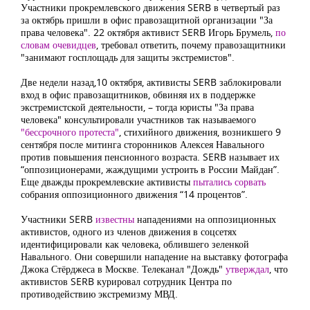
Участники прокремлевского движения SERB в четвертый раз
за октябрь пришли в офис правозащитной организации "За
права человека". 22 октября активист SERB Игорь Брумель,
по
словам очевидцев
, требовал ответить, почему правозащитники
"занимают госплощадь для защиты экстремистов".
Две недели назад,10 октября, активисты SERB заблокировали
вход в офис правозащитников, обвиняя их в поддержке
экстремистской деятельности, – тогда юристы "За права
человека" консультировали участников так называемого
"бессрочного протеста"
, стихийного движения, возникшего 9
сентября после митинга сторонников Алексея Навального
против повышения пенсионного возраста. SERB называет их
“оппозиционерами, жаждущими устроить в России Майдан”.
Еще дважды прокремлевские активисты
пытались сорвать
собрания оппозиционного движения “14 процентов”.
Участники SERB
известны
нападениями на оппозиционных
активистов, одного из членов движения в соцсетях
идентифицировали как человека, облившего зеленкой
Навального. Они совершили нападение на выставку фотографа
Джока Стёрджеса в Москве. Телеканал "Дождь"
утверждал
, что
активистов SERB курировал сотрудник Центра по
противодействию экстремизму МВД.