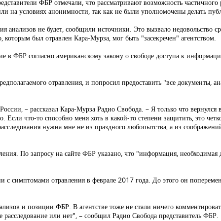
представители ФБР отмечали, что рассматривают возможность частичного 
ли на условиях анонимности, так как не были уполномочены делать пуб
я анализов не будет, сообщили источники. Это вызвало недовольство сре
, которым был отравлен Кара-Мурза, мог быть "засекречен" агентством.
ие в ФБР согласно американскому закону о свободе доступа к информации
 предполагаемого отравления, и попросил предоставить "все документы,
России, – рассказал Кара-Мурза Радио Свобода. – Я только что вернулся 
но. Если что-то способно меня хоть в какой-то степени защитить, это чет
асследования нужна мне не из праздного любопытства, а из соображени
ия. По запросу на сайте ФБР указано, что "информация, необходимая дл
ии с симптомами отравления в феврале 2017 года. До этого он попереме
нализов и позиции ФБР. В агентстве тоже не стали ничего комментироват
 расследование или нет", – сообщил Радио Свобода представитель ФБР.