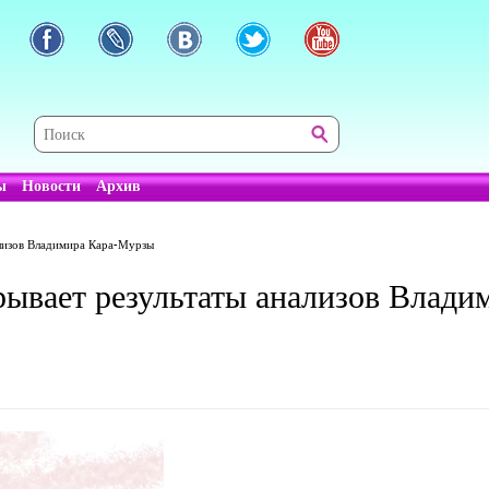
ы
Новости
Архив
ализов Владимира Кара-Мурзы
рывает результаты анализов Влад