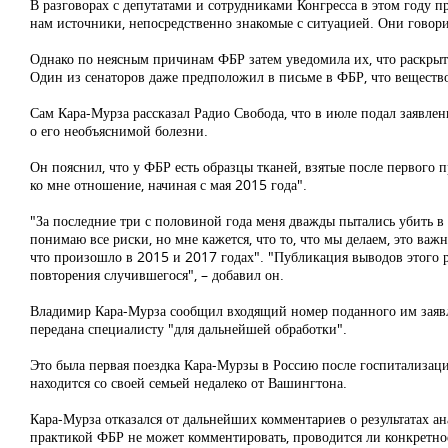
В разговорах с депутатами и сотрудниками Конгресса в этом году 
нам источники, непосредственно знакомые с ситуацией. Они говори
Однако по неясным причинам ФБР затем уведомила их, что раскрыти
Один из сенаторов даже предположил в письме в ФБР, что вещество
Сам Кара-Мурза рассказал Радио Свобода, что в июле подал заявлен
о его необъяснимой болезни.
Он пояснил, что у ФБР есть образцы тканей, взятые после первого
ко мне отношение, начиная с мая 2015 года".
"За последние три с половиной года меня дважды пытались убить в 
понимаю все риски, но мне кажется, что то, что мы делаем, это важ
что произошло в 2015 и 2017 годах". "Публикация выводов этого р
повторения случившегося", – добавил он.
Владимир Кара-Мурза сообщил входящий номер поданного им заявлен
передана специалисту "для дальнейшей обработки".
Это была первая поездка Кара-Мурзы в Россию после госпитализац
находится со своей семьей недалеко от Вашингтона.
Кара-Мурза отказался от дальнейших комментариев о результатах а
практикой ФБР не может комментировать, проводится ли конкретное