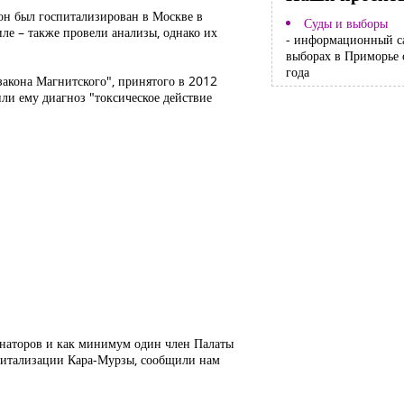
 он был госпитализирован в Москве в
Суды и выборы
иле – также провели анализы, однако их
- информационный с
выборах в Приморье 
года
"закона Магнитского", принятого в 2012
ли ему диагноз "токсическое действие
сенаторов и как минимум один член Палаты
спитализации Кара-Мурзы, сообщили нам