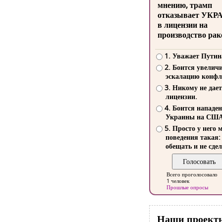
мнению, трамп
отказывает УКР
в лицензии на
производство рак
1. Уважает Путин
2. Боится увелич
эскалацию конфл
3. Никому не дает
лицензии.
4. Боится нападе
Украины на СШ
5. Просто у него 
поведения такая:
обещать и не сдел
Всего проголосовало
1 человек
Прошлые опросы
Наши проект