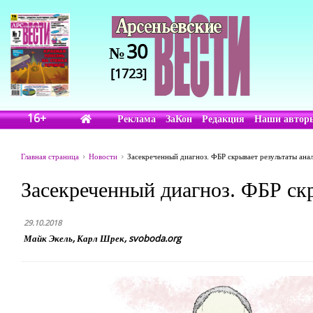
30
№
[1723]
16+
Реклама
ЗаКон
Редакция
Наши автор
Главная страница
Новости
Засекреченный диагноз. ФБР скрывает результаты ан
Засекреченный диагноз. ФБР ск
29.10.2018
Майк Экель, Карл Шрек, svoboda.org