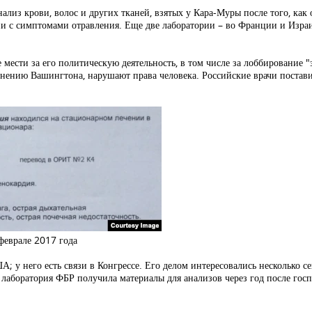
ализ крови, волос и других тканей, взятых у Кара-Муры после того, как
ции с симптомами отравления. Еще две лаборатории – во Франции и Изра
е мести за его политическую деятельность, в том числе за лоббирование 
мнению Вашингтона, нарушают права человека. Российские врачи постави
феврале 2017 года
; у него есть связи в Конгрессе. Его делом интересовались несколько 
 лаборатория ФБР получила материалы для анализов через год после го