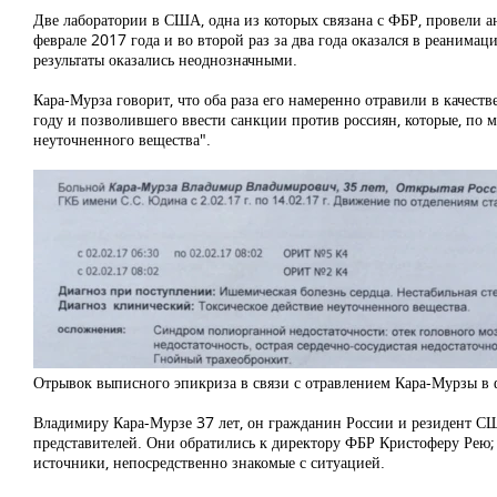
Две лаборатории в США, одна из которых связана с ФБР, провели ан
феврале 2017 года и во второй раз за два года оказался в реанима
результаты оказались неоднозначными.
Кара-Мурза говорит, что оба раза его намеренно отравили в качеств
году и позволившего ввести санкции против россиян, которые, по 
неуточненного вещества".
Отрывок выписного эпикриза в связи с отравлением Кара-Мурзы в 
Владимиру Кара-Мурзе 37 лет, он гражданин России и резидент США
представителей. Они обратились к директору ФБР Кристоферу Рею;
источники, непосредственно знакомые с ситуацией.