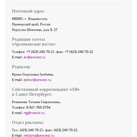
Почтовый адрес:
690091
, г.
Владивосток
,
Приморский край
,
Россия
.
Переулок Шевченко
, дом 9, 27
Редакция газеты
«
Арсеньевские вести
»:
Телефон:
+7 (423) 240-70-21
, факс:
+7 (423) 240-70-22
E-mail:
av@arsvest.ru
Редактор:
Ирина Георгиевна Гребнёва,
E-mail:
editor@arsvest.ru
Собственный корреспондент «АВ»
в Санкт-Петербурге:
Романенко Татьяна Гаврииловна,
Телефон: 8-921-765-5754,
E-mail:
rtg@narod.ru
Отдел рекламы:
Тел.: (423) 240-70-21, факс: (423) 240-70-22
E-mail:
reklama@arsvest.ru