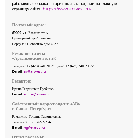
работающая ссылка на оригинал статьи, или на главную
страницу сайта:
https://www.arsvest.ru/
Почтовый адрес:
690091
, г.
Владивосток
,
Приморский край
,
Россия
.
Переулок Шевченко
, дом 9, 27
Редакция газеты
«
Арсеньевские вести
»:
Телефон:
+7 (423) 240-70-21
, факс:
+7 (423) 240-70-22
E-mail:
av@arsvest.ru
Редактор:
Ирина Георгиевна Гребнёва,
E-mail:
editor@arsvest.ru
Собственный корреспондент «АВ»
в Санкт-Петербурге:
Романенко Татьяна Гаврииловна,
Телефон: 8-921-765-5754,
E-mail:
rtg@narod.ru
Отдел рекламы: