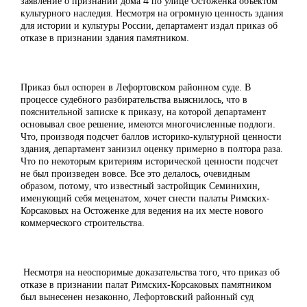
заявление о признании дома 4 по улице Остоженка объектом
культурного наследия. Несмотря на огромную ценность здания
для истории и культуры России, департамент издал приказ об
отказе в признании здания памятником.
Приказ был оспорен в Лефортовском районном суде. В
процессе судебного разбирательства выяснилось, что в
пояснительной записке к приказу, на которой департамент
основывал свое решение, имеются многочисленные подлоги.
Что, производя подсчет баллов историко-культурной ценности
здания, департамент занизил оценку примерно в полтора раза.
Что по некоторым критериям исторической ценности подсчет
не был произведен вовсе. Все это делалось, очевидным
образом, потому, что известный застройщик Семинихин,
именующий себя меценатом, хочет снести палаты Римских-
Корсаковых на Остоженке для ведения на их месте нового
коммерческого строительства.
Несмотря на неоспоримые доказательства того, что приказ об
отказе в признании палат Римских-Корсаковых памятником
был вынесенен незаконно, Лефортовский районный суд