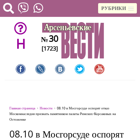
РУБРИКИ
30
№
H
[1723]
Главная страница
Новости
08.10 в Мосгорсуде оспорят отказ
Москомнаследия признать памятником палаты Римских-Корсаковых на
Остоженке
08.10 в Мосгорсуде оспорят