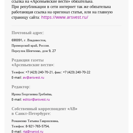
ссылка на «Арсеньевские вести» обязательна.
При републикации в сети интернет так же обязательна
работающая ссылка на оригинал статьи, или на главную
страницу сайта:
https://www.arsvest.ru/
Почтовый адрес:
690091
, г.
Владивосток
,
Приморский край
,
Россия
.
Переулок Шевченко
, дом 9, 27
Редакция газеты
«
Арсеньевские вести
»:
Телефон:
+7 (423) 240-70-21
, факс:
+7 (423) 240-70-22
E-mail:
av@arsvest.ru
Редактор:
Ирина Георгиевна Гребнёва,
E-mail:
editor@arsvest.ru
Собственный корреспондент «АВ»
в Санкт-Петербурге:
Романенко Татьяна Гаврииловна,
Телефон: 8-921-765-5754,
E-mail:
rtg@narod.ru