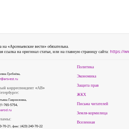
 на «Арсеньевские вести» обязательна.
я ссылка на оригинал статьи, или на главную страницу сайта:
https://w
Политика
евна Гребнёва,
Экономика
r@arsvest.ru
Защита прав
ый корреспондент «АВ»
етербурге:
ЖКХ
тьяна Гаврииловна,
Письма читателей
21-765-5754,
narod.ru
Земля-кормилица
кламы:
Вселенная
40-70-21, факс: (423) 240-70-22