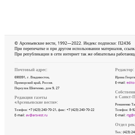
© Арсеньевские вести, 1992—2022. Индекс подписки: П2436
При перепечатке и при другом использовании материалов, ссылка
При републикации в сети интернет так же обязательна работающа
Почтовый адрес:
Редактор:
690091
, г.
Владивосток
,
Ирина Георги
Приморский край
,
Россия
.
E-mail:
edito
Переулок Шевченко
, дом 9, 27
Собственн
в Санкт-П
Редакция газеты
«
Арсеньевские вести
»:
Романенко Та
Телефон:
+7 (423) 240-70-21
, факс:
+7 (423) 240-70-22
Телефон: 8-9
E-mail:
av@arsvest.ru
E-mail:
rtg@
Отдел ре
Тел.: (423) 2