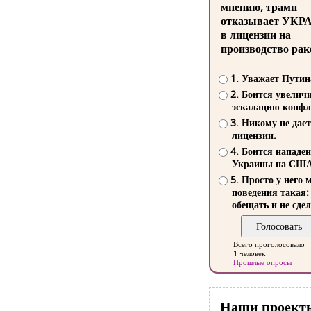
мнению, трамп
отказывает УКР
в лицензии на
производство рак
1. Уважает Путин
2. Боится увелич
эскалацию конфл
3. Никому не дает
лицензии.
4. Боится нападе
Украины на СШ
5. Просто у него 
поведения такая:
обещать и не сдел
Всего проголосовало
1 человек
Прошлые опросы
Наши проект