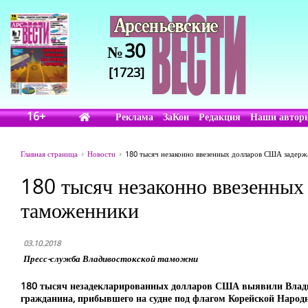
30
№
[1723]
16+
Реклама
ЗаКон
Редакция
Наши автор
Главная страница
Новости
180 тысяч незаконно ввезенных долларов США задерж
180 тысяч незаконно ввезенны
таможенники
03.10.2018
Пресс-служба Владивостокской таможни
180 тысяч незадекларированных долларов США выявили Владив
гражданина, прибывшего на судне под флагом Корейской Народ