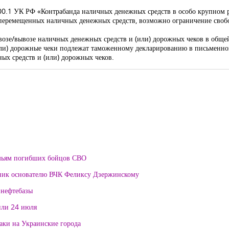
200.1 УК РФ «Контрабанда наличных денежных средств в особо крупном 
перемещенных наличных денежных средств, возможно ограничение свобо
возе/вывозе наличных денежных средств и (или) дорожных чеков в общ
ли) дорожные чеки подлежат таможенному декларированию в письменно
х средств и (или) дорожных чеков.
мьям погибших бойцов СВО
тник основателю ВЧК Феликсу Дзержинскому
 нефтебазы
или 24 июля
таки на Украинские города