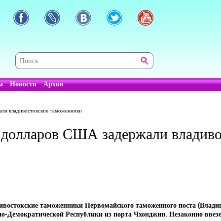
ы
Новости
Архив
али владивостокские таможенники
х долларов США задержали владиво
остокские таможенники Первомайского таможенного поста (Владив
но-Демократической Республики из порта Чхонджин. Незаконно ввез