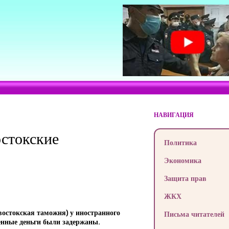
НАВИГАЦИЯ
стокские
Политика
Экономика
Защита прав
ЖКХ
остокская таможня) у иностранного
Письма читателей
енные деньги были задержаны.