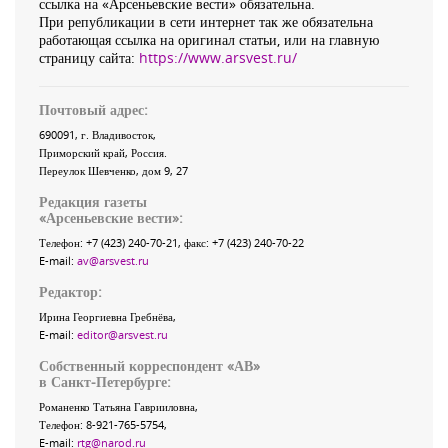
ссылка на «Арсеньевские вести» обязательна.
При републикации в сети интернет так же обязательна
работающая ссылка на оригинал статьи, или на главную
страницу сайта:
https://www.arsvest.ru/
Почтовый адрес:
690091
, г.
Владивосток
,
Приморский край
,
Россия
.
Переулок Шевченко
, дом 9, 27
Редакция газеты
«
Арсеньевские вести
»:
Телефон:
+7 (423) 240-70-21
, факс:
+7 (423) 240-70-22
E-mail:
av@arsvest.ru
Редактор:
Ирина Георгиевна Гребнёва,
E-mail:
editor@arsvest.ru
Собственный корреспондент «АВ»
в Санкт-Петербурге:
Романенко Татьяна Гаврииловна,
Телефон: 8-921-765-5754,
E-mail:
rtg@narod.ru