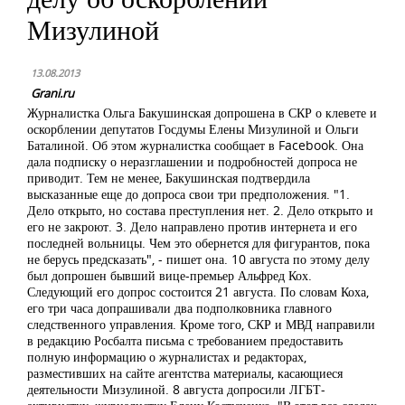
Мизулиной
13.08.2013
Grani.ru
Журналистка Ольга Бакушинская допрошена в СКР о клевете и
оскорблении депутатов Госдумы Елены Мизулиной и Ольги
Баталиной. Об этом журналистка сообщает в Facebook. Она
дала подписку о неразглашении и подробностей допроса не
приводит. Тем не менее, Бакушинская подтвердила
высказанные еще до допроса свои три предположения. "1.
Дело открыто, но состава преступления нет. 2. Дело открыто и
его не закроют. 3. Дело направлено против интернета и его
последней вольницы. Чем это обернется для фигурантов, пока
не берусь предсказать", - пишет она. 10 августа по этому делу
был допрошен бывший вице-премьер Альфред Кох.
Следующий его допрос состоится 21 августа. По словам Коха,
его три часа допрашивали два подполковника главного
следственного управления. Кроме того, СКР и МВД направили
в редакцию Росбалта письма с требованием предоставить
полную информацию о журналистах и редакторах,
разместивших на сайте агентства материалы, касающиеся
деятельности Мизулиной. 8 августа допросили ЛГБТ-