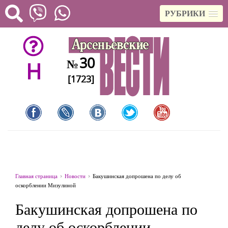
РУБРИКИ
30
№
H
[1723]
Главная страница
Новости
Бакушинская допрошена по делу об
оскорблении Мизулиной
Бакушинская допрошена по
делу об оскорблении