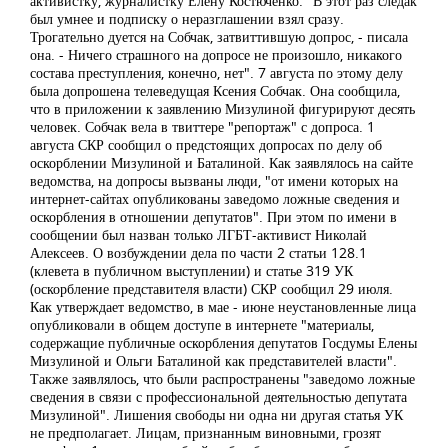
активистку, журналистку Елену Костюченко. "В этот раз следак
был умнее и подписку о неразглашении взял сразу.
Трогательно дуется на Собчак, затвиттившую допрос, - писала
она. - Ничего страшного на допросе не произошло, никакого
состава преступления, конечно, нет". 7 августа по этому делу
была допрошена телеведущая Ксения Собчак. Она сообщила,
что в приложении к заявлению Мизулиной фигурируют десять
человек. Собчак вела в твиттере "репортаж" с допроса. 1
августа СКР сообщил о предстоящих допросах по делу об
оскорблении Мизулиной и Баталиной. Как заявлялось на сайте
ведомства, на допросы вызваны люди, "от имени которых на
интернет-сайтах опубликованы заведомо ложные сведения и
оскорбления в отношении депутатов". При этом по имени в
сообщении был назван только ЛГБТ-активист Николай
Алексеев. О возбуждении дела по части 2 статьи 128.1
(клевета в публичном выступлении) и статье 319 УК
(оскорбление представителя власти) СКР сообщил 29 июля.
Как утверждает ведомство, в мае - июне неустановленные лица
опубликовали в общем доступе в интернете "материалы,
содержащие публичные оскорбления депутатов Госдумы Елены
Мизулиной и Ольги Баталиной как представителей власти".
Также заявлялось, что были распространены "заведомо ложные
сведения в связи с профессиональной деятельностью депутата
Мизулиной". Лишения свободы ни одна ни другая статья УК
не предполагает. Лицам, признанным виновными, грозят