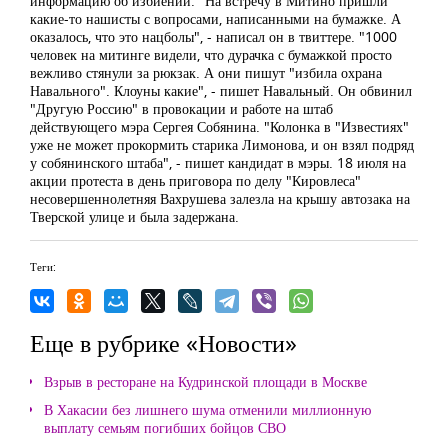
информацию об избиении. "На встречу в Митино пришли
какие-то нашисты с вопросами, написанными на бумажке. А
оказалось, что это нацболы", - написал он в твиттере. "1000
человек на митинге видели, что дурачка с бумажкой просто
вежливо стянули за рюкзак. А они пишут "избила охрана
Навального". Клоуны какие", - пишет Навальный. Он обвинил
"Другую Россию" в провокации и работе на штаб
действующего мэра Сергея Собянина. "Колонка в "Известиях"
уже не может прокормить старика Лимонова, и он взял подряд
у собянинского штаба", - пишет кандидат в мэры. 18 июля на
акции протеста в день приговора по делу "Кировлеса"
несовершеннолетняя Вахрушева залезла на крышу автозака на
Тверской улице и была задержана.
Теги:
Еще в рубрике «Новости»
Взрыв в ресторане на Кудринской площади в Москве
В Хакасии без лишнего шума отменили миллионную
выплату семьям погибших бойцов СВО