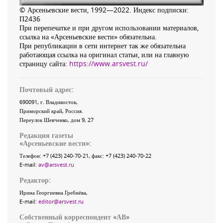
© Арсеньевские вести, 1992—2022. Индекс подписки:
П2436
При перепечатке и при другом использовании материалов,
ссылка на «Арсеньевские вести» обязательна.
При републикации в сети интернет так же обязательна
работающая ссылка на оригинал статьи, или на главную
страницу сайта:
https://www.arsvest.ru/
Почтовый адрес:
690091
, г.
Владивосток
,
Приморский край
,
Россия
.
Переулок Шевченко
, дом 9, 27
Редакция газеты
«
Арсеньевские вести
»:
Телефон:
+7 (423) 240-70-21
, факс:
+7 (423) 240-70-22
E-mail:
av@arsvest.ru
Редактор:
Ирина Георгиевна Гребнёва,
E-mail:
editor@arsvest.ru
Собственный корреспондент «АВ»