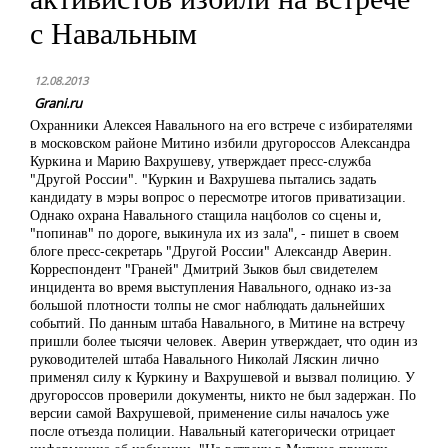
с Навальным
12.08.2013
Grani.ru
Охранники Алексея Навального на его встрече с избирателями
в московском районе Митино избили другороссов Александра
Куркина и Марию Вахрушеву, утверждает пресс-служба
"Другой России". "Куркин и Вахрушева пытались задать
кандидату в мэры вопрос о пересмотре итогов приватизации.
Однако охрана Навального стащила нацболов со сцены и,
"попинав" по дороге, выкинула их из зала", - пишет в своем
блоге пресс-секретарь "Другой России" Александр Аверин.
Корреспондент "Граней" Дмитрий Зыков был свидетелем
инцидента во время выступления Навального, однако из-за
большой плотности толпы не смог наблюдать дальнейших
событий. По данным штаба Навального, в Митине на встречу
пришли более тысячи человек. Аверин утверждает, что один из
руководителей штаба Навального Николай Ляскин лично
применял силу к Куркину и Вахрушевой и вызвал полицию. У
другороссов проверили документы, никто не был задержан. По
версии самой Вахрушевой, применение силы началось уже
после отъезда полиции. Навальный категорически отрицает