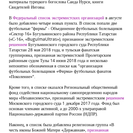
материалы турецкого богослова Саида Нурси, книги
С
видетелей Иеговы.
В
Федеральный список экстремистских организаций
в августе
было добавлено четыре новых пункта. В список попали две
футбольные “
фирмы” - Объединение футбольных болельщиков
«Сектор 16» Бугульминского района Республики Татарстан
(«С-16», «BugulmaUltras»), признанное экстремистским
решением
Бугульминского городского суда Республики
Татарстан 28 мая 2018 года,
и
тульская фанатская
группировка, признанная экстремистской Пролетарским
районным судом Тулы 14 июня 2018 года и несколько
непонятно обозначенная в списке как "организация
футбольных болельщиков «Фирма» футбольных фанатов
«Поколение»".
Кроме того, в списке
оказался Региональный общественный
фонд содействия национальному самоопределению народов
мира «Независимость», признанный экстремистским
решением
Московского городского суда 1 декабря 2017 года. Фонд был
основан членами активной, а до 2000-х ультраправой
Национально-державной партии России (НДПР).
Наконец
, в список была добавлена религиозная группа «В
честь иконы Божией Матери «Державная»,
признанная