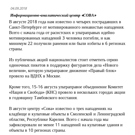
04.09.2018
Информационно-аналитический центр «СОВА»
В августе 2018 года нам известно о четырех пострадавших в
Санкт-Петербурге от мотивированного ненавистью нападения.
Всего с начала года от расистских и ультраправых идейно
мотивированных нападений 3 человека погибли, и как
минимум 22 получили ранения или были избиты в 6 регионах
страны.
Из публичных акций националистов стоит отметить серию
одиночных пикетов в поддержку фигурантов дела «Нового
величия», которую ультраправое движение «Правый блок»
провело на ВДНХ в Москве.
Кроме того, 15-16 августа ультраправое объединение Комитет
«Нация и Свобода» (КНС) провело в нескольких городах акции
в годовщину Тамбовского восстания.
В августе центру «Сова» известно о трех нападениях на
кладбище и культовые объекты в Смоленской и Ленинградской
областях, Республике Карелия. Всего с начала года мы
зафиксировали не менее 11 нападений на культовые здания и
объекты в 10 регионах страны.