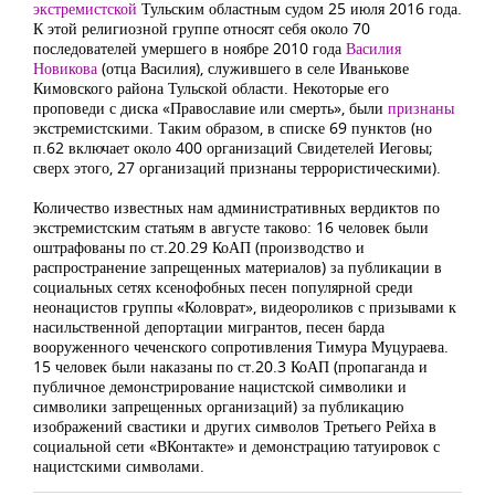
экстремистской
Тульским областным судом 25 июля 2016 года.
К этой религиозной группе относят себя около 70
последователей умершего в ноябре 2010 года
Василия
Новикова
(отца Василия), служившего в селе Иванькове
Кимовского района Тульской области.
Некоторые его
проповеди с диска «Православие или смерть», были
признаны
экстремистскими. Таким образом, в списке 69 пунктов (но
п.62 включает около 400 организаций Свидетелей Иеговы;
сверх этого, 27 организаций признаны террористическими).
Количество известных нам административных вердиктов по
экстремистским статьям в августе таково: 16 человек были
оштрафованы по ст.20.29 КоАП (производство и
распространение запрещенных материалов) за публикации в
социальных сетях ксенофобных песен популярной среди
неонацистов группы «Коловрат», видеороликов с призывами к
насильственной депортации мигрантов, песен барда
вооруженного чеченского сопротивления Тимура Муцураева.
15 человек были наказаны по ст.20.3 КоАП (пропаганда и
публичное демонстрирование нацистской символики и
символики запрещенных организаций) за публикацию
изображений свастики и других символов Третьего Рейха в
социальной сети «ВКонтакте» и демонстрацию татуировок с
нацистскими символами.