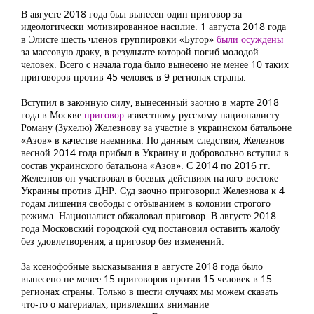
В августе 2018 года был вынесен один приговор за
идеологически мотивированное насилие. 1 августа 2018 года
в Элисте шесть членов группировки «Бугор»
были осуждены
за массовую драку, в результате которой погиб молодой
человек. Всего с начала года было вынесено не менее 10 таких
приговоров против 45 человек в 9 регионах страны.
Вступил в законную силу, вынесенный заочно в марте 2018
года в Москве
приговор
известному русскому националисту
Роману (Зухелю) Железнову за участие в украинском батальоне
«Азов» в качестве наемника. По данным следствия, Железнов
весной 2014 года прибыл в Украину и добровольно вступил в
состав украинского батальона «Азов». С 2014 по 2016 гг.
Железнов он участвовал в боевых действиях на юго-востоке
Украины против ДНР. Суд заочно приговорил Железнова к 4
годам лишения свободы с отбыванием в колонии строгого
режима. Националист обжаловал приговор. В августе 2018
года Московский городской суд постановил оставить жалобу
без удовлетворения, а приговор без изменений.
За ксенофобные высказывания в августе 2018 года было
вынесено не менее 15 приговоров против 15 человек в 15
регионах страны. Только в шести случаях мы можем сказать
что-то о материалах, привлекших внимание