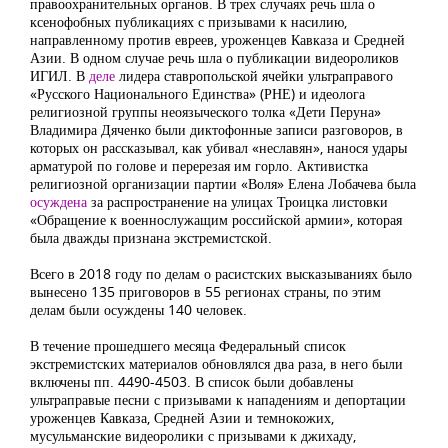
правоохранительных органов. В трех случаях речь шла о
ксенофобных публикациях с призывами к насилию,
направленному против евреев, уроженцев Кавказа и Средней
Азии. В одном случае речь шла о публикации видеороликов
ИГИЛ. В
деле
лидера ставропольской ячейки ультраправого
«Русского Национального Единства» (РНЕ) и идеолога
религиозной группы неоязыческого толка «Дети Перуна»
Владимира Дяченко были диктофонные записи разговоров, в
которых он рассказывал, как убивал «неславян», нанося удары
арматурой по голове и перерезая им горло. Активистка
религиозной организации партии «Воля» Елена Лобачева была
осуждена
за распространение на улицах Троицка листовки
«Обращение к военнослужащим российской армии», которая
была дважды признана
экстремистской.
Всего в 2018 году по делам о расистских высказываниях было
вынесено 135 приговоров в 55 регионах страны, по этим
делам были осуждены 140 человек.
В течение прошедшего месяца Федеральный список
экстремистских материалов обновлялся два раза, в него были
включены пп. 4490-4503. В список были добавлены
ультраправые песни с призывами к нападениям и депортации
уроженцев Кавказа, Средней Азии и темнокожих,
мусульманские видеоролики с призывами к джихаду,