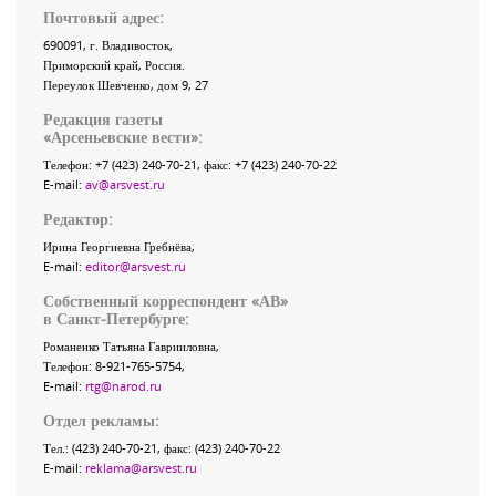
Почтовый адрес:
690091
, г.
Владивосток
,
Приморский край
,
Россия
.
Переулок Шевченко
, дом 9, 27
Редакция газеты
«
Арсеньевские вести
»:
Телефон:
+7 (423) 240-70-21
, факс:
+7 (423) 240-70-22
E-mail:
av@arsvest.ru
Редактор:
Ирина Георгиевна Гребнёва,
E-mail:
editor@arsvest.ru
Собственный корреспондент «АВ»
в Санкт-Петербурге:
Романенко Татьяна Гаврииловна,
Телефон: 8-921-765-5754,
E-mail:
rtg@narod.ru
Отдел рекламы:
Тел.: (423) 240-70-21, факс: (423) 240-70-22
E-mail:
reklama@arsvest.ru