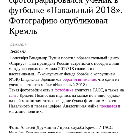
футболке «Навальный 2018».
Фотографию опубликовал
Кремль
03.09.2018
tvrain.ru
1 сентября Владимир Путин посетил образовательный центр
«Сириус». Там президент России встретился с победителями
международных олимпиад 2017/18 годов и их
наставниками. IT-консультант Фонда борьбы с коррупцией
(ФБК) Владислав Здольников
обратил внимание
, что один из
учеников стоит в майке «Навальный 2018».
Такая фотографии есть в
фотобанке
агентства ТАСС, а также на
сайте
Кремля. Полностью надпись на майке не видно, однако
на ней можно заметить последние буквы фамилии Алексея
Навального и первые цифры. Аналогичная майка
продается
в
магазине политика.
Фото: Алексей Дружинин / пресс-служба Кремля / ТАСС
На сайте Кремля есть еще одна фотография с этим учеником,