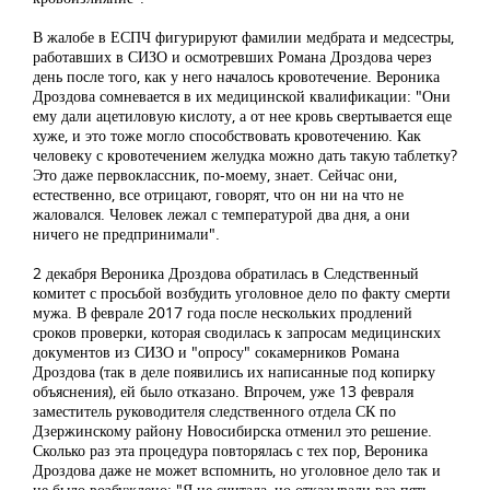
В жалобе в ЕСПЧ фигурируют фамилии медбрата и медсестры,
работавших в СИЗО и осмотревших Романа Дроздова через
день после того, как у него началось кровотечение. Вероника
Дроздова сомневается в их медицинской квалификации: "Они
ему дали ацетиловую кислоту, а от нее кровь свертывается еще
хуже, и это тоже могло способствовать кровотечению. Как
человеку с кровотечением желудка можно дать такую таблетку?
Это даже первоклассник, по-моему, знает. Сейчас они,
естественно, все отрицают, говорят, что он ни на что не
жаловался. Человек лежал с температурой два дня, а они
ничего не предпринимали".
2 декабря Вероника Дроздова обратилась в Следственный
комитет с просьбой возбудить уголовное дело по факту смерти
мужа. В феврале 2017 года после нескольких продлений
сроков проверки, которая сводилась к запросам медицинских
документов из СИЗО и "опросу" сокамерников Романа
Дроздова (так в деле появились их написанные под копирку
объяснения), ей было отказано. Впрочем, уже 13 февраля
заместитель руководителя следственного отдела СК по
Дзержинскому району Новосибирска отменил это решение.
Сколько раз эта процедура повторялась с тех пор, Вероника
Дроздова даже не может вспомнить, но уголовное дело так и
не было возбуждено: "Я не считала, но отказывали раз пять.