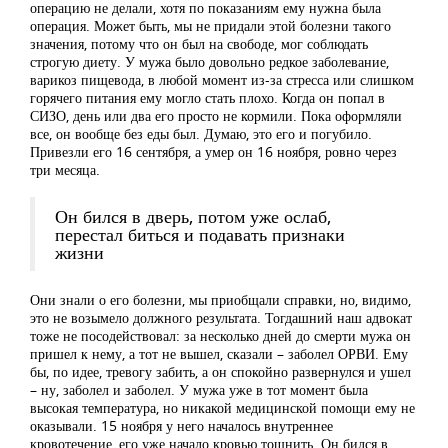
операцию не делали, хотя по показаниям ему нужна была
операция. Может быть, мы не придали этой болезни такого
значения, потому что он был на свободе, мог соблюдать
строгую диету. У мужа было довольно редкое заболевание,
варикоз пищевода, в любой момент из-за стресса или слишком
горячего питания ему могло стать плохо. Когда он попал в
СИЗО, день или два его просто не кормили. Пока оформляли
все, он вообще без еды был. Думаю, это его и погубило.
Привезли его 16 сентября, а умер он 16 ноября, ровно через
три месяца.
Он бился в дверь, потом уже ослаб,
перестал биться и подавать признаки
жизни
Они знали о его болезни, мы приобщали справки, но, видимо,
это не возымело должного результата. Тогдашний наш адвокат
тоже не посодействовал: за несколько дней до смерти мужа он
пришел к нему, а тот не вышел, сказали – заболел ОРВИ. Ему
бы, по идее, тревогу забить, а он спокойно развернулся и ушел
– ну, заболел и заболел. У мужа уже в тот момент была
высокая температура, но никакой медицинской помощи ему не
оказывали. 15 ноября у него началось внутреннее
кровотечение, его уже начало кровью тошнить. Он бился в