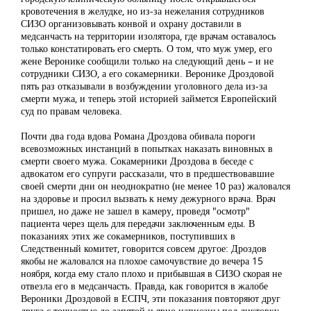
кровотечения в желудке, но из-за нежелания сотрудников
СИЗО организовывать конвой и охрану доставили в
медсанчасть на территории изолятора, где врачам оставалось
только констатировать его смерть. О том, что муж умер, его
жене Веронике сообщили только на следующий день – и не
сотрудники СИЗО, а его сокамерники. Веронике Дроздовой
пять раз отказывали в возбуждении уголовного дела из-за
смерти мужа, и теперь этой историей займется Европейский
суд по правам человека.
Почти два года вдова Романа Дроздова обивала пороги
всевозможных инстанций в попытках наказать виновных в
смерти своего мужа. Сокамерники Дроздова в беседе с
адвокатом его супруги рассказали, что в предшествовавшие
своей смерти дни он неоднократно (не менее 10 раз) жаловался
на здоровье и просил вызвать к нему дежурного врача. Врач
пришел, но даже не зашел в камеру, проведя "осмотр"
пациента через щель для передачи заключенным еды. В
показаниях этих же сокамерников, поступивших в
Следственный комитет, говорится совсем другое: Дроздов
якобы не жаловался на плохое самочувствие до вечера 15
ноября, когда ему стало плохо и прибывшая в СИЗО скорая не
отвезла его в медсанчасть. Правда, как говорится в жалобе
Вероники Дроздовой в ЕСПЧ, эти показания повторяют друг
друга с точностью до запятой и явно написаны под диктовку.