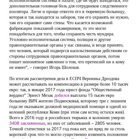
исполнительной системы в палате, где он будет находиться, это
дополнительная головная боль для сотрудников следственного
изолятора. Легче и проще отвезти его в тюремную больницу,
которая и так находится за забором, там его охранять не нужно,
там его охраняют сами стены. Что касается возможной
фабрикации показаний сокамерников, то это могло
понадобиться для того, чтобы сохранить честь мундира.
Уголовно-исполнительная система, полиция и другие
правоохранительные органы у нас связаны, и везде принято,
что человек, который подвергся насильственным действиям со
стороны сотрудников правоохранительных органов, потом
пишет непонятное заявление о том, что претензий ни к кому
не имеет", – говорит Игорь Шолохов.
По итогам рассмотрения дела в ЕСПЧ Вероника Дроздова
может рассчитывать на компенсацию в размере более 10 тысяч
евро: так, в январе 2017 года юрист фонда "Общественный
вердикт" Эрнест Мезак
добился
выплаты 15 тысяч евро
больному ВИЧ жителю Подмосковья, которому три с лишним
года не оказывали должной медицинской помощи в одной из
колоний республики Коми (при этом сам истец остался жив).
Всего в 2016 году в российских тюрьмах и колониях умерли
3408 заключенных
, из них от заболеваний – 2805 человек.
Точной статистики за 2017 год пока нет, но вряд ли за столь
короткий срок что-то могло существенно изменить положение