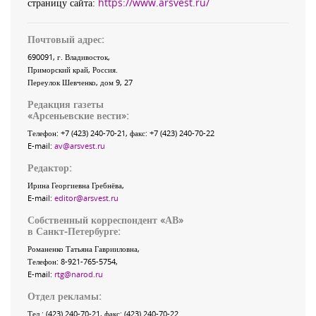
страницу сайта:
https://www.arsvest.ru/
Почтовый адрес:
690091
, г.
Владивосток
,
Приморский край
,
Россия
.
Переулок Шевченко
, дом 9, 27
Редакция газеты
«
Арсеньевские вести
»:
Телефон:
+7 (423) 240-70-21
, факс:
+7 (423) 240-70-22
E-mail:
av@arsvest.ru
Редактор:
Ирина Георгиевна Гребнёва,
E-mail:
editor@arsvest.ru
Собственный корреспондент «АВ»
в Санкт-Петербурге:
Романенко Татьяна Гаврииловна,
Телефон: 8-921-765-5754,
E-mail:
rtg@narod.ru
Отдел рекламы:
Тел.: (423) 240-70-21, факс: (423) 240-70-22