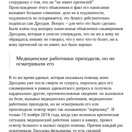
сотруднику о том, что он "не имеет претензий".
Происхождение этого объяснения и факт его написания
вызывает большие сомнения: дело не в подлинности,
подлинность не оспаривается, эту бумагу действительно
подписал сам Дроздов. Вопрос – для чего это было сделано.
Были взяты под копирку написанные объяснения сокамерников
Дроздова, которые в унисон утверждали, что он ни к кому не
обращался, никому не говорил, что у него что-то болит, ни к
кому претензий он не имеет, все было хорошо.
Медицинские работники приходили, но не
осматривали его
В то же время адвокат, которая оказывала помощь жене
Дроздова уже после смерти ее супруга, опросила двух его
сокамерников в рамках адвокатского допроса и получила
кардинально другие, противоположные сведения: он жаловался
на боли, вызывал медицинских работников, медицинские
работники приходили, но не осматривали его или
производили осмотр через так называемую "кормушку". И
только 15 ноября 2016 года, когда уже возникла критическая
ситуация, медицинский работник зашел в камеру, провел
осмотр больного и вызвал скорую помощь. Причем каждый раз
осматривали Дроздова фельдшеры, то есть средний