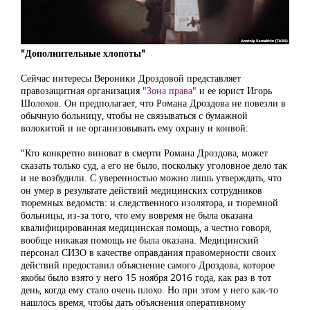
"Дополнительные хлопоты"
Сейчас интересы Вероники Дроздовой представляет
правозащитная организация
"Зона права"
и ее юрист Игорь
Шолохов. Он предполагает, что Романа Дроздова не повезли в
обычную больницу, чтобы не связываться с бумажной
волокитой и не организовывать ему охрану и конвой:
"Кто конкретно виноват в смерти Романа Дроздова, может
сказать только суд, а его не было, поскольку уголовное дело так
и не возбудили. С уверенностью можно лишь утверждать, что
он умер в результате действий медицинских сотрудников
тюремных ведомств: и следственного изолятора, и тюремной
больницы, из-за того, что ему вовремя не была оказана
квалифицированная медицинская помощь, а честно говоря,
вообще никакая помощь не была оказана. Медицинский
персонал СИЗО в качестве оправдания правомерности своих
действий предоставил объяснение самого Дроздова, которое
якобы было взято у него 15 ноября 2016 года, как раз в тот
день, когда ему стало очень плохо. Но при этом у него как-то
нашлось время, чтобы дать объяснения оперативному