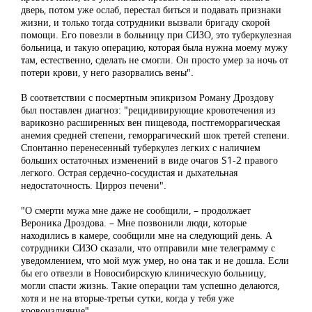
дверь, потом уже ослаб, перестал биться и подавать признаки
жизни, и только тогда сотрудники вызвали бригаду скорой
помощи. Его повезли в больницу при СИЗО, это туберкулезная
больница, и такую операцию, которая была нужна моему мужу
там, естественно, сделать не смогли. Он просто умер за ночь от
потери крови, у него разорвались вены".
В соответствии с посмертным эпикризом Роману Дроздову
был поставлен диагноз: "рецидивирующие кровотечения из
варикозно расширенных вен пищевода, постгеморрагическая
анемия средней степени, геморрагический шок третей степени.
Спонтанно перенесенный туберкулез легких с наличием
больших остаточных изменений в виде очагов S1-2 правого
легкого. Острая сердечно-сосудистая и дыхательная
недостаточность. Цирроз печени".
"О смерти мужа мне даже не сообщили, – продолжает
Вероника Дроздова. – Мне позвонили люди, которые
находились в камере, сообщили мне на следующий день. А
сотрудники СИЗО сказали, что отправили мне телеграмму с
уведомлением, что мой муж умер, но она так и не дошла. Если
бы его отвезли в Новосибирскую клиническую больницу,
могли спасти жизнь. Такие операции там успешно делаются,
хотя и не на вторые-третьи сутки, когда у тебя уже
кровоизлияние".