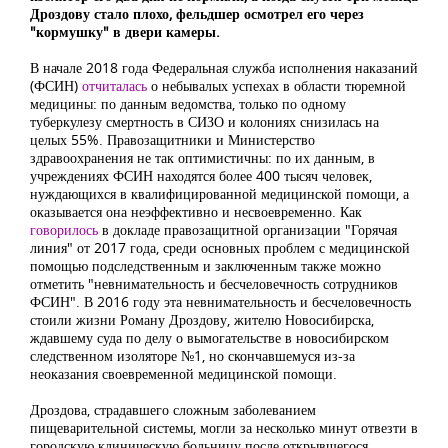
Дроздову стало плохо, фельдшер осмотрел его через
"кормушку" в двери камеры.
В начале 2018 года Федеральная служба исполнения наказаний
(ФСИН)
отчиталась
о небывалых успехах в области тюремной
медицины: по данным ведомства, только по одному
туберкулезу смертность в СИЗО и колониях снизилась на
целых 55%. Правозащитники и Министерство
здравоохранения не так оптимистичны: по их данным, в
учреждениях ФСИН находятся более 400 тысяч человек,
нуждающихся в квалифицированной медицинской помощи, а
оказывается она неэффективно и несвоевременно. Как
говорилось
в докладе правозащитной организации "Горячая
линия" от 2017 года, среди основных проблем с медицинской
помощью подследственным и заключенным также можно
отметить "невнимательность и бесчеловечность сотрудников
ФСИН". В 2016 году эта невнимательность и бесчеловечность
стоили жизни Роману Дроздову, жителю Новосибирска,
ждавшему суда по делу о вымогательстве в новосибирском
следственном изоляторе №1, но скончавшемуся из-за
неоказания своевременной медицинской помощи.
Дроздова, страдавшего сложным заболеванием
пищеварительной системы, могли за несколько минут отвезти в
городскую клиническую больницу после открывшегося