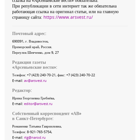
ссылка на «Арсеньевские вести» обязательна.
При републикации в сети интернет так же обязательна
работающая ссылка на оригинал статьи, или на главную
страницу сайта:
https://www.arsvest.ru/
Почтовый адрес:
690091
, г.
Владивосток
,
Приморский край
,
Россия
.
Переулок Шевченко
, дом 9, 27
Редакция газеты
«
Арсеньевские вести
»:
Телефон:
+7 (423) 240-70-21
, факс:
+7 (423) 240-70-22
E-mail:
av@arsvest.ru
Редактор:
Ирина Георгиевна Гребнёва,
E-mail:
editor@arsvest.ru
Собственный корреспондент «АВ»
в Санкт-Петербурге:
Романенко Татьяна Гаврииловна,
Телефон: 8-921-765-5754,
E-mail:
rtg@narod.ru