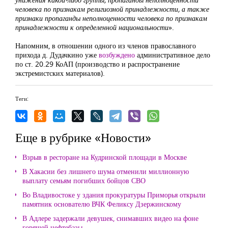
человека по признакам религиозной принадлежности, а также
признаки пропаганды неполноценности человека по признакам
принадлежности к определенной национальности
».
Напомним, в отношении одного из членов православного
прихода д. Дудачкино уже
возбуждено
административное дело
по ст. 20.29 КоАП (производство и распространение
экстремистских материалов).
Теги:
Еще в рубрике «Новости»
Взрыв в ресторане на Кудринской площади в Москве
В Хакасии без лишнего шума отменили миллионную
выплату семьям погибших бойцов СВО
Во Владивостоке у здания прокуратуры Приморья открыли
памятник основателю ВЧК Феликсу Дзержинскому
В Адлере задержали девушек, снимавших видео на фоне
горящей нефтебазы