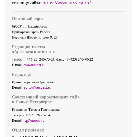
страницу сайта:
https://www.arsvest.ru/
Почтовый адрес:
690091
, г.
Владивосток
,
Приморский край
,
Россия
.
Переулок Шевченко
, дом 9, 27
Редакция газеты
«
Арсеньевские вести
»:
Телефон:
+7 (423) 240-70-21
, факс:
+7 (423) 240-70-22
E-mail:
av@arsvest.ru
Редактор:
Ирина Георгиевна Гребнёва,
E-mail:
editor@arsvest.ru
Собственный корреспондент «АВ»
в Санкт-Петербурге:
Романенко Татьяна Гаврииловна,
Телефон: 8-921-765-5754,
E-mail:
rtg@narod.ru
Отдел рекламы: