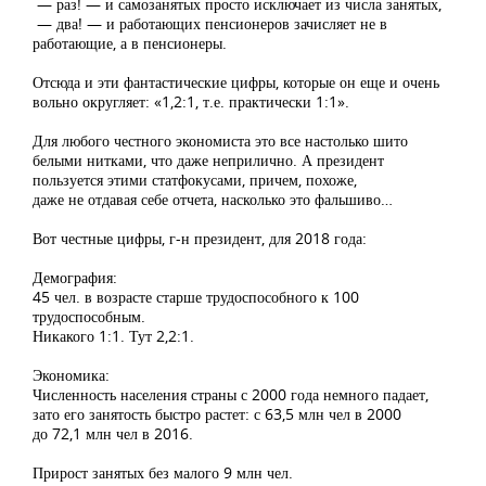
— раз! — и самозанятых просто исключает из числа занятых,
— два! — и работающих пенсионеров зачисляет не в
работающие, а в пенсионеры.
Отсюда и эти фантастические цифры, которые он еще и очень
вольно округляет: «1,2:1, т.е. практически 1:1».
Для любого честного экономиста это все настолько шито
белыми нитками, что даже неприлично. А президент
пользуется этими статфокусами, причем, похоже,
даже не отдавая себе отчета, насколько это фальшиво…
Вот честные цифры, г-н президент, для 2018 года:
Демография:
45 чел. в возрасте старше трудоспособного к 100
трудоспособным.
Никакого 1:1. Тут 2,2:1.
Экономика:
Численность населения страны с 2000 года немного падает,
зато его занятость быстро растет: с 63,5 млн чел в 2000
до 72,1 млн чел в 2016.
Прирост занятых без малого 9 млн чел.