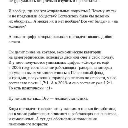
не удосужилось «тщательно изучить и просчитать»...
И вообще, где все эти «тщательные подсчеты»? Почему их так
и не предъявили обществу? Согласитесь было бы полезно
их обсудить… А может их и нет вообще? Все «от балды» и «на
коленке»?
А пока от цифр, которые называет президент волосы дыбом
встают.
Он делит синее на круглое, экономические категории
на демографические, используя двойной счет в свою пользу.
И у него получаются уникальные цифры: «Смотрите, ещё
в 2005 году соотношение работающих граждан, за которых
регулярно выплачиваются взносы в Пенсионный фонд,
и граждан, получающих страховую пенсию по старости, у нас
составляло почти 1,7:1. А в 2019-м оно составит уже 1,2:1.
То есть практически 1:1»
Ну нельзя же так… Это — лживая статистика.
Когда президент говорит, что у нас самая низкая безработица,
он в число работающих зачисляет и работающих пенсионеров,
и самозанятых. А тут для обоснования повышения
пенсионного возраста: