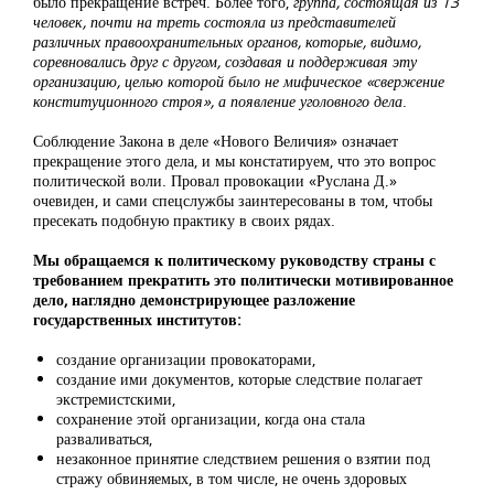
было прекращение встреч. Более того,
группа, состоящая из 13
человек, почти на треть состояла из представителей
различных правоохранительных органов, которые, видимо,
соревновались друг с другом, создавая и поддерживая эту
организацию, целью которой было не мифическое «свержение
конституционного строя», а появление уголовного дела
.
Соблюдение Закона в деле «Нового Величия» означает
прекращение этого дела, и мы констатируем, что это вопрос
политической воли. Провал провокации «Руслана Д.»
очевиден, и сами спецслужбы заинтересованы в том, чтобы
пресекать подобную практику в своих рядах.
Мы обращаемся к политическому руководству страны с
требованием прекратить это политически мотивированное
дело, наглядно демонстрирующее разложение
государственных институтов:
создание организации провокаторами,
создание ими документов, которые следствие полагает
экстремистскими,
сохранение этой организации, когда она стала
разваливаться,
незаконное принятие следствием решения о взятии под
стражу обвиняемых, в том числе, не очень здоровых