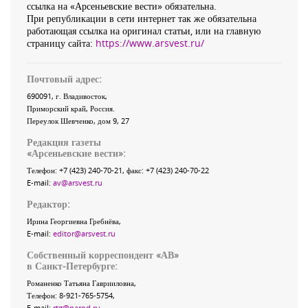
ссылка на «Арсеньевские вести» обязательна.
При републикации в сети интернет так же обязательна
работающая ссылка на оригинал статьи, или на главную
страницу сайта:
https://www.arsvest.ru/
Почтовый адрес:
690091
, г.
Владивосток
,
Приморский край
,
Россия
.
Переулок Шевченко
, дом 9, 27
Редакция газеты
«
Арсеньевские вести
»:
Телефон:
+7 (423) 240-70-21
, факс:
+7 (423) 240-70-22
E-mail:
av@arsvest.ru
Редактор:
Ирина Георгиевна Гребнёва,
E-mail:
editor@arsvest.ru
Собственный корреспондент «АВ»
в Санкт-Петербурге:
Романенко Татьяна Гаврииловна,
Телефон: 8-921-765-5754,
E-mail:
rtg@narod.ru