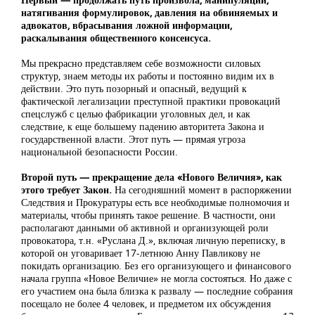
натягивания формулировок, давления на обвиняемых и
адвокатов, вбрасывания ложной информации,
раскалывания общественного консенсуса.
Мы прекрасно представляем себе возможности силовых
структур, знаем методы их работы и постоянно видим их в
действии. Это путь позорный и опасный, ведущий к
фактической легализации преступной практики провокаций
спецслужб с целью фабрикации уголовных дел, и как
следствие, к еще большему падению авторитета Закона и
государственной власти. Этот путь — прямая угроза
национальной безопасности России.
Второй путь — прекращение дела «Нового Величия», как
этого требует Закон.
На сегодняшний момент в распоряжении
Следствия и Прокуратуры есть все необходимые полномочия и
материалы, чтобы принять такое решение. В частности, они
располагают данными об активной и организующей роли
провокатора, т.н. «Руслана Д.», включая личную переписку, в
которой он уговаривает 17-летнюю Анну Павликову не
покидать организацию. Без его организующего и финансового
начала группа «Новое Величие» не могла состояться. Но даже с
его участием она была близка к развалу — последние собрания
посещало не более 4 человек, и предметом их обсуждения