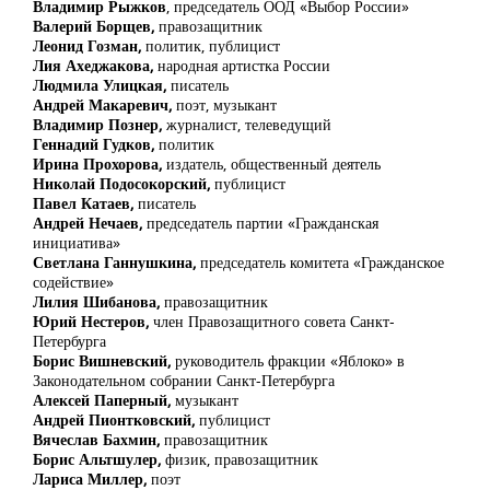
Владимир Рыжков
, председатель ООД «Выбор России»
Валерий Борщев,
правозащитник
Леонид Гозман,
политик, публицист
Лия Ахеджакова,
народная артистка России
Людмила Улицкая,
писатель
Андрей Макаревич,
поэт, музыкант
Владимир Познер,
журналист, телеведущий
Геннадий Гудков,
политик
Ирина Прохорова,
издатель, общественный деятель
Николай Подосокорский,
публицист
Павел Катаев,
писатель
Андрей Нечаев,
председатель партии «Гражданская
инициатива»
Светлана Ганнушкина,
председатель комитета «Гражданское
содействие»
Лилия Шибанова,
правозащитник
Юрий Нестеров,
член Правозащитного совета Санкт-
Петербурга
Борис Вишневский,
руководитель фракции «Яблоко» в
Законодательном собрании Санкт-Петербурга
Алексей Паперный,
музыкант
Андрей Пионтковский,
публицист
Вячеслав Бахмин,
правозащитник
Борис Альтшулер,
физик, правозащитник
Лариса Миллер,
поэт