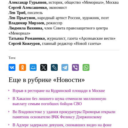
Александр Гурьянов,
историк, общество «Мемориал», Москва
Сергей Алексашенко,
экономист
Лев Триб,
писатель
Лев Прыгунов,
народный артист России, художник, поэт
Владимир Мирзоев,
режиссер
Людмила Вахнина,
член Совета правозащитного центра
«Мемориал»
Татьяна Романенко,
журналист, газета «Арсеньвские вести»
Сергей Кожеуров,
главный редактор «Новой газеты»
Теги:
Еще в рубрике «Новости»
Взрыв в ресторане на Кудринской площади в Москве
В Хакасии без лишнего шума отменили миллионную
выплату семьям погибших бойцов СВО
Во Владивостоке у здания прокуратуры Приморья открыли
памятник основателю ВЧК Феликсу Дзержинскому
В Адлере задержали девушек, снимавших видео на фоне