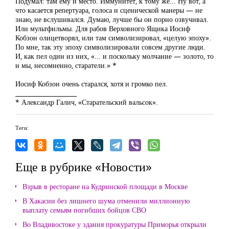
Подумал: там ему и место. Иммунитет, к тому же... Ну вот, а
что касается репертуара, голоса и сценической манеры — не
знаю, не вслушивался. Думаю, лучше бы он порно озвучивал.
Или мультфильмы. Для рабов Верховного Ящика Иосиф
Кобзон олицетворял, или там символизировал, «целую эпоху».
По мне, так эту эпоху символизировали совсем другие люди.
И, как пел один из них, «... и поскольку молчание — золото, то
и мы, несомненно, старатели.» *
Иосиф Кобзон очень старался, хотя и громко пел.
____________________
* Александр Галич, «Старательский вальсок».
Теги:
Еще в рубрике «Новости»
Взрыв в ресторане на Кудринской площади в Москве
В Хакасии без лишнего шума отменили миллионную
выплату семьям погибших бойцов СВО
Во Владивостоке у здания прокуратуры Приморья открыли