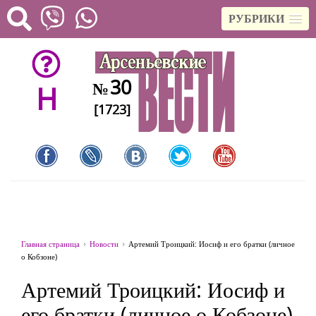
РУБРИКИ
30
№
H
[1723]
Главная страница
Новости
Артемий Троицкий: Иосиф и его братки (личное
о Кобзоне)
Артемий Троицкий: Иосиф и
его братки (личное о Кобзоне)