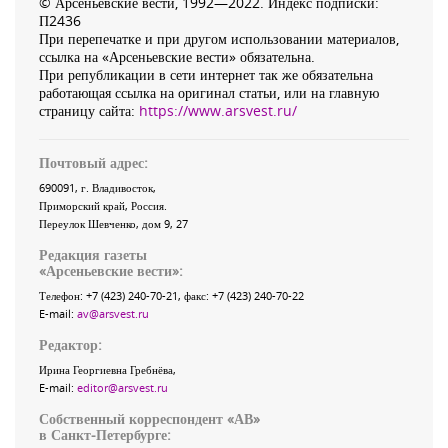
© Арсеньевские вести, 1992—2022. Индекс подписки:
П2436
При перепечатке и при другом использовании материалов,
ссылка на «Арсеньевские вести» обязательна.
При републикации в сети интернет так же обязательна
работающая ссылка на оригинал статьи, или на главную
страницу сайта:
https://www.arsvest.ru/
Почтовый адрес:
690091
, г.
Владивосток
,
Приморский край
,
Россия
.
Переулок Шевченко
, дом 9, 27
Редакция газеты
«
Арсеньевские вести
»:
Телефон:
+7 (423) 240-70-21
, факс:
+7 (423) 240-70-22
E-mail:
av@arsvest.ru
Редактор:
Ирина Георгиевна Гребнёва,
E-mail:
editor@arsvest.ru
Собственный корреспондент «АВ»
в Санкт-Петербурге: