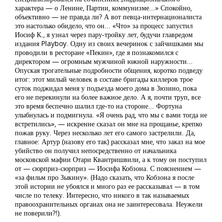
характера — о Ленине, Партии, коммунизме...» Спокойно,
объективно — не правда ли? А вот певца-интернационалиста
это настолько обидело, что он... «Что» за процесс запустил
Иосиф К., я узнал через пару-тройку лет, будучи главредом
издания Playboy. Одну из своих вечеринок с зайчишками мы
проводили в ресторане «Пекин», где я познакомился с
директором — огромным мужчиной южной наружности...
Опуская трогательные подробности общения, коротко подведу
итог: этот милый человек в составе бригады киллеров трое
суток поджидал меня у подъезда моего дома в Зюзино, пока
его не перекинули на более важное дело. А я, почти труп, все
это время беспечно шалил где-то на стороне... Фортуна
улыбнулась и подмигнула. «Я очень рад, что мы с вами тогда не
встретились», — искренне сказал он мне на прощанье, крепко
пожав руку. Через несколько лет его самого застрелили. Да,
главное: Артур (назову его так) рассказал мне, что заказ на мое
убийство он получил непосредственно от начальника
московской мафии Отари Квантришвили, а к тому он поступил
от — сюрприз-сюрприз — Иосифа Кобзона. С пояснением —
«за фильм про Зыкину». (Надо сказать, что Кобзона я после
этой истории не убоялся и много раз ее рассказывал — в том
числе по телеку. Интересно, что никого в так называемых
правоохранительных органах она не заинтересовала. Неужели
не поверили?!).