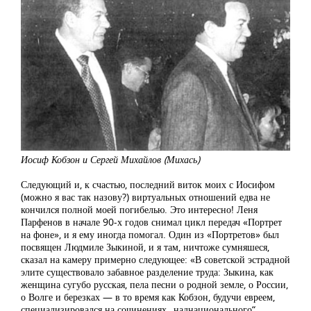
Иосиф Кобзон и Сергей Михайлов (Михась)
Следующий и, к счастью, последний виток моих с Иосифом
(можно я вас так назову?) виртуальных отношений едва не
кончился полной моей погибелью. Это интересно! Леня
Парфенов в начале 90-х годов снимал цикл передач «Портрет
на фоне», и я ему иногда помогал. Один из «Портретов» был
посвящен Людмиле Зыкиной, и я там, ничтоже сумняшеся,
сказал на камеру примерно следующее: «В советской эстрадной
элите существовало забавное разделение труда: Зыкина, как
женщина сугубо русская, пела песни о родной земле, о России,
о Волге и березках — в то время как Кобзон, будучи евреем,
специализировался на сочинениях „наднационального“