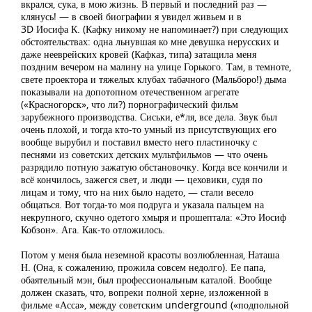
вкрался, сука, в мою жизнь. В первый и последний раз —
клянусь! — в своей биографии я увидел живьем и в
3D Иосифа К. (Кафку никому не напоминает?) при следующих
обстоятельствах: одна льнувшая ко мне девушка нерусских и
даже нееврейских кровей (Кафказ, типа) затащила меня
поздним вечером на малину на улице Горького. Там, в темноте,
свете проектора и тяжелых клубах табачного (Мальборо!) дыма
показывали на допотопном отечественном агрегате
(«Красногорск», что ли?) порнографический фильм
зарубежного производства. Сиськи, е*ля, все дела. Звук был
очень плохой, и тогда кто-то умный из присутствующих его
вообще вырубил и поставил вместо него пластиночку с
песнями из советских детских мультфильмов — что очень
разрядило потную зажатую обстановочку. Когда все кончили и
всё кончилось, зажегся свет, и люди — цеховики, судя по
лицам и тому, что на них было надето, — стали весело
общаться. Вот тогда-то моя подруга и указала пальцем на
некрупного, скучно одетого хмыря и прошептала: «Это Иосиф
Кобзон». Ага. Как-то отложилось.
Потом у меня была неземной красоты возлюбленная, Наташа
Н. (Она, к сожалению, прожила совсем недолго). Ее папа,
обаятельный мэн, был профессиональным каталой. Вообще
должен сказать, что, вопреки полной херне, изложенной в
фильме «Асса», между советским underground («подпольной