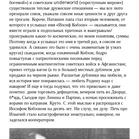
богемой») и советским underworld («преступным миром»)
существовали теплые дружеские отношения — мы все люто
презирали совок, уважали совсем иные ценности и друг друга
не трогали. Короче, Наташин папа стал вторым человеком, от
которого я услышал имя «Иосиф Кобзон» — оказывается, они
вместе играли в подпольных притонах и выигрывали/
проигрывали какие-то космические, по моим понятиям, суммы.
Поэтому когда я услышал это имя в третий раз, я совсем не
удивился. А связано это было с очень знаменитым (в узких
кругах) скандалом, когда означенный Кобзон, бодро
повыступав с патриотическими песенками перед
ограниченным контингентом советских войск в Афганистане,
привез оттуда вагон (а то и больше) местных дубленок для
продажи на черном рынке. Расшитые дубленки мы любили, и
вся история мне понравилась — любить Родину надо с
наваром! И еще я тогда подумал, что это прикольно и даже
поче
тно: днем торговать дефицитом, вечером петь во Дворце,
б*ядь, Съездов про Ленина и Партию, а ночью просиживать с
ворами по катранам. Круто. С этой мыслью я распрощался с
Иосифом Кобзоном на десять лет. Ни слуху, ни духу. Петь про
Ильичей стало катастрофически неактуально; наверное, он
заделался кооператором.