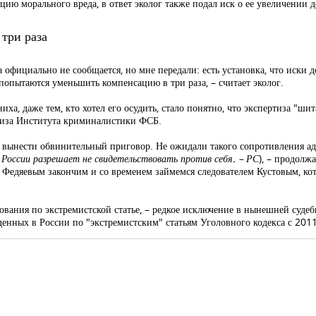
ию морального вреда, в ответ эколог также подал иск о ее увеличении 
три раза
 официально не сообщается, но мне передали: есть установка, что иски д
 попытаются уменьшить компенсацию в три раза, – считает эколог.
ха, даже тем, кто хотел его осудить, стало понятно, что экспертиза "ш
тиза Института криминалистики ФСБ.
 вынести обвинительный приговор. Не ожидали такого сопротивления адво
России разрешает не свидетельствовать против себя. – РС
), – продолж
м Федяевым закончим и со временем займемся следователем Кустовым, ко
ования по экстремистской статье, – редкое исключение в нынешней суде
енных в России по "экстремистским" статьям Уголовного кодекса с 2011 