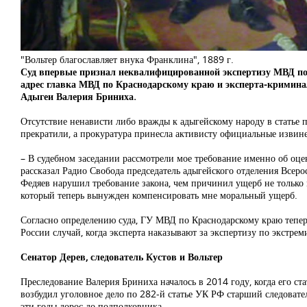
"Вольтер благославляет внука Франклина", 1889 г.
Суд впервые признал неквалифицированной экспертизу МВД по э
адрес главка МВД по Краснодарскому краю и эксперта-криминал
Адыгеи Валерия Бриниха.
Отсутствие ненависти либо вражды к адыгейскому народу в статье 
прекратили, а прокуратура принесла активисту официальные извинен
– В судебном заседании рассмотрели мое требование именно об оц
рассказал Радио Свобода председатель адыгейского отделения Все
Федяев нарушил требование закона, чем причинил ущерб не только 
который теперь вынужден компенсировать мне моральный ущерб.
Согласно определению суда, ГУ МВД по Краснодарскому краю тепер
России случай, когда эксперта наказывают за экспертизу по экстреми
Сенатор Дерев, следователь Кустов и Вольтер
Преследование Валерия Бриниха началось в 2014 году, когда его с
возбудил уголовное дело по 282-й статье УК РФ старший следовате
эти годы дорос до подполковника.