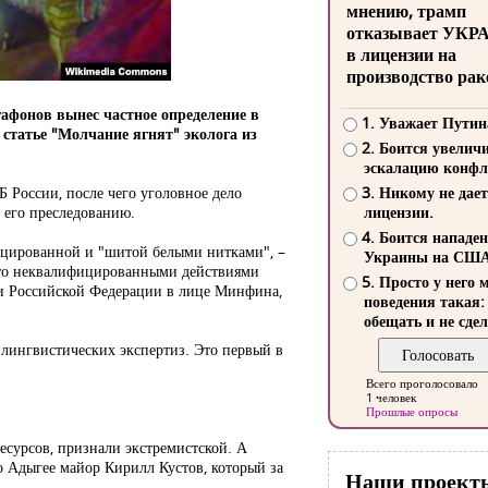
мнению, трамп
отказывает УКР
в лицензии на
производство рак
афонов вынес частное определение в
1. Уважает Путин
статье "Молчание ягнят" эколога из
2. Боится увелич
эскалацию конфл
 России, после чего уголовное дело
3. Никому не дает
к его преследованию.
лицензии.
4. Боится нападе
фицированной и "шитой белыми нитками", –
Украины на СШ
 что неквалифицированными действиями
5. Просто у него 
о и Российской Федерации в лице Минфина,
поведения такая:
обещать и не сдел
лингвистических экспертиз. Это первый в
Всего проголосовало
1 человек
Прошлые опросы
есурсов, признали экстремистской. А
о Адыгее майор Кирилл Кустов, который за
Наши проект