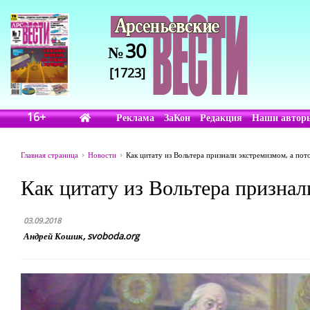
30
№
[1723]
16+
Реклама
ЗаКон
Редакция
Наши автор
Главная страница
Новости
Как цитату из Вольтера признали экстремизмом, а по
Как цитату из Вольтера признал
03.09.2018
Андрей Кошик, svoboda.org