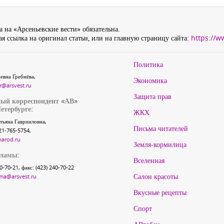
 на «Арсеньевские вести» обязательна.
я ссылка на оригинал статьи, или на главную страницу сайта:
https://w
Политика
евна Гребнёва,
Экономика
r@arsvest.ru
Защита прав
ый корреспондент «АВ»
етербурге:
ЖКХ
тьяна Гаврииловна,
Письма читателей
21-765-5754,
narod.ru
Земля-кормилица
кламы:
Вселенная
40-70-21, факс: (423) 240-70-22
Салон красоты
ma@arsvest.ru
Вкусные рецепты
Спорт