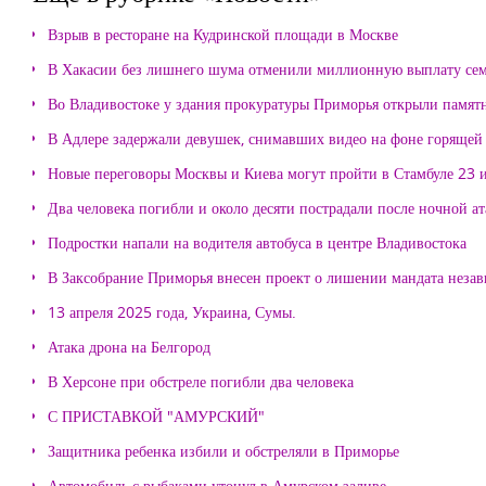
Взрыв в ресторане на Кудринской площади в Москве
В Хакасии без лишнего шума отменили миллионную выплату се
Во Владивостоке у здания прокуратуры Приморья открыли памя
В Адлере задержали девушек, снимавших видео на фоне горящей
Новые переговоры Москвы и Киева могут пройти в Стамбуле 23 
Два человека погибли и около десяти пострадали после ночной а
Подростки напали на водителя автобуса в центре Владивостока
В Заксобрание Приморья внесен проект о лишении мандата неза
13 апреля 2025 года, Украина, Сумы.
Атака дрона на Белгород
В Херсоне при обстреле погибли два человека
С ПРИСТАВКОЙ "АМУРСКИЙ"
Защитника ребенка избили и обстреляли в Приморье
Автомобиль с рыбаками утонул в Амурском заливе