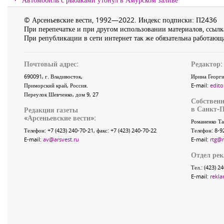
© Арсеньевские вести, 1992—2022. Индекс подписки: П2436
При перепечатке и при другом использовании материалов, ссылка
При републикации в сети интернет так же обязательна работающа
Почтовый адрес:
Редактор:
690091
, г.
Владивосток
,
Ирина Георги
Приморский край
,
Россия
.
E-mail:
edito
Переулок Шевченко
, дом 9, 27
Собственн
в Санкт-П
Редакция газеты
«
Арсеньевские вести
»:
Романенко Та
Телефон:
+7 (423) 240-70-21
, факс:
+7 (423) 240-70-22
Телефон: 8-9
E-mail:
av@arsvest.ru
E-mail:
rtg@
Отдел ре
Тел.: (423) 2
E-mail:
rekla