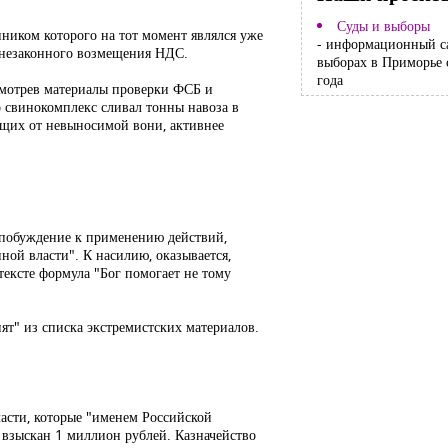
Суды и выборы
ником которого на тот момент являлся уже
- информационный с
м незаконного возмещения НДС.
выборах в Приморье 
года
ссмотрев материалы проверки ФСБ и
о свинокомплекс сливал тонны навоза в
ающих от невыносимой вони, активнее
 побуждение к применению действий,
ной власти". К насилию, оказывается,
ексте формула "Бог помогает не тому
нят" из списка экстремистских материалов.
ласти, которые "именем Российской
а взыскан 1 миллион рублей. Казначейство