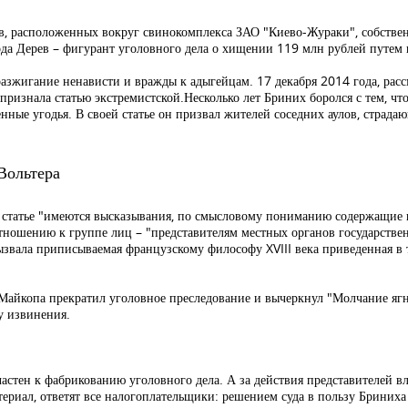
ов, расположенных вокруг свинокомплекса ЗАО "Киево-Жураки", собствен
года Дерев – фигурант уголовного дела о хищении 119 млн рублей путе
разжигание ненависти и вражды к адыгейцам. 17 декабря 2014 года, ра
признала статью экстремистской.Несколько лет Бриних боролся с тем, чт
венные угодья. В своей статье он призвал жителей соседних аулов, страд
Вольтера
 в статье "имеются высказывания, по смысловому пониманию содержащие
тношению к группе лиц – "представителям местных органов государствен
звала приписываемая французскому философу XVIII века приведенная в т
уд Майкопа прекратил уголовное преследование и вычеркнул "Молчание яг
у извинения.
ичастен к фабрикованию уголовного дела. А за действия представителей в
териал, ответят все налогоплательщики: решением суда в пользу Бриних