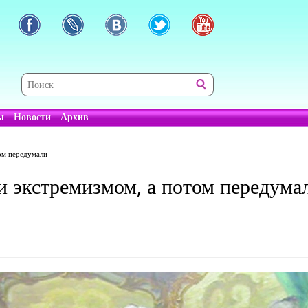
ы
Новости
Архив
том передумали
и экстремизмом, а потом передума