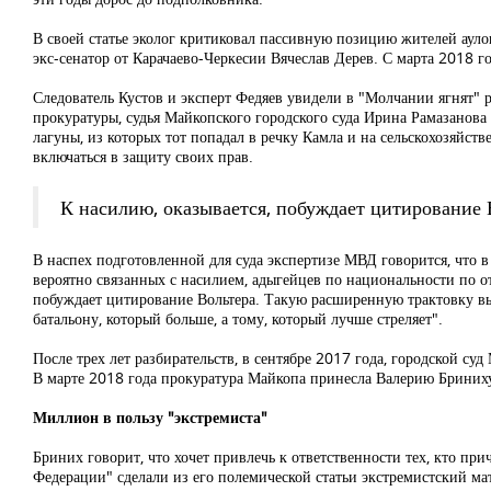
В своей статье эколог критиковал пассивную позицию жителей аул
экс-сенатор от Карачаево-Черкесии Вячеслав Дерев. С марта 2018 
Следователь Кустов и эксперт Федяев увидели в "Молчании ягнят" 
прокуратуры, судья Майкопского городского суда Ирина Рамазанова 
лагуны, из которых тот попадал в речку Камла и на сельскохозяйст
включаться в защиту своих прав.
К насилию, оказывается, побуждает цитирование 
В наспех подготовленной для суда экспертизе МВД говорится, что
вероятно связанных с насилием, адыгейцев по национальности по о
побуждает цитирование Вольтера. Такую расширенную трактовку вы
батальону, который больше, а тому, который лучше стреляет".
После трех лет разбирательств, в сентябре 2017 года, городской с
В марте 2018 года прокуратура Майкопа принесла Валерию Бриних
Миллион в пользу "экстремиста"
Бриних говорит, что хочет привлечь к ответственности тех, кто пр
Федерации" сделали из его полемической статьи экстремистский ма