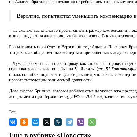
по Адыгее обратилось в апелляцию с требованием снизить компенсац
Вероятно, попытаются уменьшить компенсацию в 
– На сколько казначейство просит снизить размер компенсации, пока
выше – подают на апелляцию, чтобы их снизить. Так что, вероятно,
Рассматривать иски будут в Верховном суде Адыгеи. По словам Брини
это доказали общественные эксперты и приобщенная к делу экспер
– Думаю, рассчитывали по-быстрому, как это бывает, провести суд и
год, пока велось следствие, был на 51-й статье (
ст. 51 Конституции 
столько ошибок, подлогов и фальсификаций, что сейчас с эксперто
несоответствующим занимаемой должности.
Дело эколога Бриниха, который добился отмены уголовного преслед
департамента при Верховном суде РФ за 2017 год, количество осужд
Теги:
Еще в рубрике «Новости»