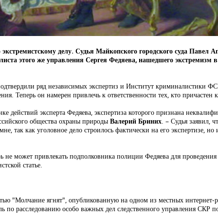
кстремистскому делу. Судья Майкопского городского суда Павел Аг
иста этого же управления Сергея Федяева, нашедшего экстремизм в 
подтвердили ряд независимых экспертиз и Институт криминалистики ФСБ
ия. Теперь он намерен привлечь к ответственности тех, кто причастен 
енке действий эксперта Федяева, экспертиза которого признана неквали
российского общества охраны природы
Валерий Бриних
. – Судья заявил,
мне, так как уголовное дело строилось фактически на его экспертизе, н
ь не может привлекать подполковника полиции Федяева для проведения 
стской статье.
татью "Молчание ягнят", опубликованную на одном из местных интернет-р
ль по расследованию особо важных дел следственного управления СКР п