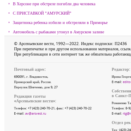
В Херсоне при обстреле погибли два человека
С ПРИСТАВКОЙ "АМУРСКИЙ"
Защитника ребенка избили и обстреляли в Приморье
Автомобиль с рыбаками утонул в Амурском заливе
© Арсеньевские вести, 1992—2022. Индекс подписки: П2436
При перепечатке и при другом использовании материалов, ссылка
При републикации в сети интернет так же обязательна работающа
Почтовый адрес:
Редактор:
690091
, г.
Владивосток
,
Ирина Георги
Приморский край
,
Россия
.
E-mail:
edito
Переулок Шевченко
, дом 9, 27
Собственн
в Санкт-П
Редакция газеты
«
Арсеньевские вести
»:
Романенко Та
Телефон:
+7 (423) 240-70-21
, факс:
+7 (423) 240-70-22
Телефон: 8-9
E-mail:
av@arsvest.ru
E-mail:
rtg@
Отдел ре
Тел.: (423) 2