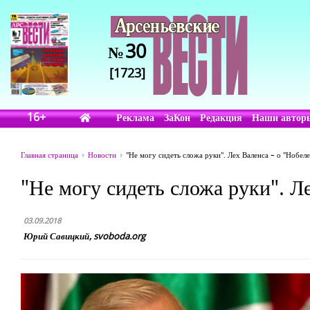
30
№
[1723]
16+
Реклама
ЗаКон
Редакция
Наши автор
Главная страница
Новости
"Не могу сидеть сложа руки". Лех Валенса – о "Нобеле
"Не могу сидеть сложа руки". Л
03.09.2018
Юрий Савицкий, svoboda.org