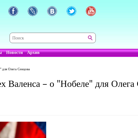
ы
Новости
Архив
" для Олега Сенцова
ех Валенса – о "Нобеле" для Олега