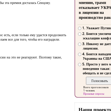
мнению, трамп
обы эта премия досталась Сенцову.
отказывает УКР
в лицензии на
производство рак
1. Уважает Путин
2. Боится увелич
с есть, если только ему удастся продолжить
эскалацию конфл
лаем все для того, чтобы его наградили.
3. Никому не дает
лицензии.
4. Боится нападе
сии на это не реагируют. Поэтому такие,
Украины на СШ
5. Просто у него 
поведения такая:
обещать и не сдел
Всего проголосовало
1 человек
Прошлые опросы
Наши проект