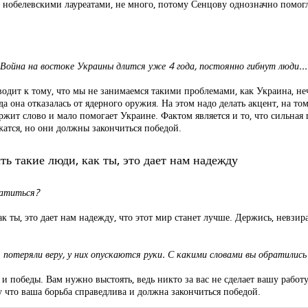
 нобелевскими лауреатами, не много, потому Сенцову однозначно помогла
Война на востоке Украины длится уже 4 года, постоянно гибнут люди...
дит к тому, что мы не занимаемся такими проблемами, как Украина, не
да она отказалась от ядерного оружия. На этом надо делать акцент, на то
жит слово и мало помогает Украине. Фактом является и то, что сильная 
жатся, но они должны закончиться победой.
ть такие люди, как ты, это дает нам надежду
ратиться?
к ты, это дает нам надежду, что этот мир станет лучше. Держись, невзирая
 потеряли веру, у них опускаются руки. С какими словами вы обратились
 и победы. Вам нужно выстоять, ведь никто за вас не сделает вашу работ
 что ваша борьба справедлива и должна закончиться победой.