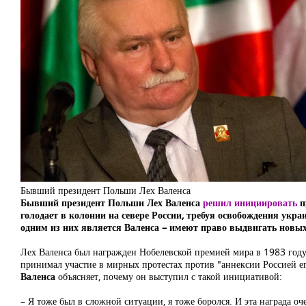
Бывший президент Польши Лех Валенса
Бывший президент Польши Лех Валенса
решил инициировать
п
голодает в колонии на севере России, требуя освобождения укр
одним из них является Валенса – имеют право выдвигать новых
Лех Валенса был награжден Нобелевской премией мира в 1983 году
принимал участие в мирных протестах против "аннексии Россией е
Валенса
объясняет, почему он выступил с такой инициативой:
– Я тоже был в сложной ситуации, я тоже боролся. И эта награда о