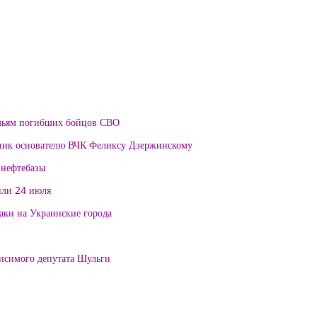
мьям погибших бойцов СВО
тник основателю ВЧК Феликсу Дзержинскому
 нефтебазы
или 24 июля
таки на Украинские города
висимого депутата Шульги