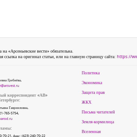
 на «Арсеньевские вести» обязательна.
я ссылка на оригинал статьи, или на главную страницу сайта:
https://w
Политика
евна Гребнёва,
Экономика
r@arsvest.ru
Защита прав
ый корреспондент «АВ»
етербурге:
ЖКХ
тьяна Гаврииловна,
Письма читателей
21-765-5754,
narod.ru
Земля-кормилица
кламы:
Вселенная
40-70-21, факс: (423) 240-70-22