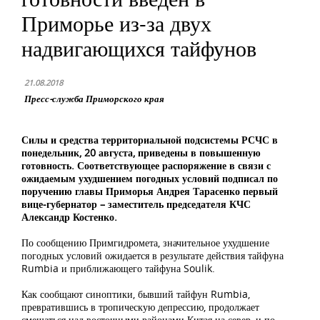
Приморье из-за двух
надвигающихся тайфунов
21.08.2018
Пресс-служба Приморского края
Силы и средства территориальной подсистемы РСЧС в
понедельник, 20 августа, приведены в повышенную
готовность. Соответствующее распоряжение в связи с
ожидаемым ухудшением погодных условий подписал по
поручению главы Приморья Андрея Тарасенко первый
вице-губернатор – заместитель председателя КЧС
Александр Костенко.
По сообщению Примгидромета, значительное ухудшение
погодных условий ожидается в результате действия тайфуна
Rumbia и приближающего тайфуна Soulik.
Как сообщают синоптики, бывший тайфун Rumbia,
превратившись в тропическую депрессию, продолжает
смещаться над восточными районами Китая на север, и по