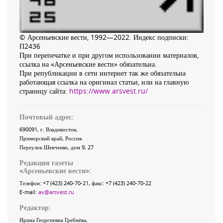
© Арсеньевские вести, 1992—2022. Индекс подписки:
П2436
При перепечатке и при другом использовании материалов,
ссылка на «Арсеньевские вести» обязательна.
При републикации в сети интернет так же обязательна
работающая ссылка на оригинал статьи, или на главную
страницу сайта:
https://www.arsvest.ru/
Почтовый адрес:
690091
, г.
Владивосток
,
Приморский край
,
Россия
.
Переулок Шевченко
, дом 9, 27
Редакция газеты
«
Арсеньевские вести
»:
Телефон:
+7 (423) 240-70-21
, факс:
+7 (423) 240-70-22
E-mail:
av@arsvest.ru
Редактор:
Ирина Георгиевна Гребнёва,