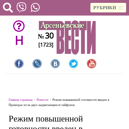
РУБРИКИ
30
№
H
[1723]
Главная страница
Новости
Режим повышенной готовности введен в
Приморье из-за двух надвигающихся тайфунов
Режим повышенной
готовности введен в