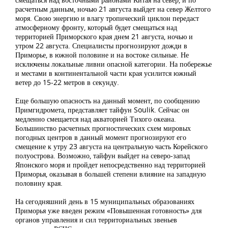
расчетным данным, ночью 21 августа выйдет на север Желтого
моря. Свою энергию и влагу тропический циклон передаст
атмосферному фронту, который будет смещаться над
территорией Приморского края днем 21 августа, ночью и
утром 22 августа. Специалисты прогнозируют дожди в
Приморье, в южной половине и на востоке сильные. Не
исключены локальные ливни опасной категории. На побережье
и местами в континентальной части края усилится южный
ветер до 15-22 метров в секунду.
Еще большую опасность на данный момент, по сообщению
Примгидромета, представляет тайфун Soulik. Сейчас он
медленно смещается над акваторией Тихого океана.
Большинство расчетных прогностических схем мировых
погодных центров в данный момент прогнозируют его
смещение к утру 23 августа на центральную часть Корейского
полуострова. Возможно, тайфун выйдет на северо-запад
Японского моря и пройдет непосредственно над территорией
Приморья, оказывая в большей степени влияние на западную
половину края.
На сегодняшний день в 15 муниципальных образованиях
Приморья уже введен режим «Повышенная готовность» для
органов управления и сил территориальных звеньев