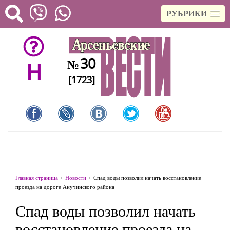
РУБРИКИ
30
№
H
[1723]
Главная страница
Новости
Спад воды позволил начать восстановление
проезда на дороге Анучинского района
Спад воды позволил начать
восстановление проезда на