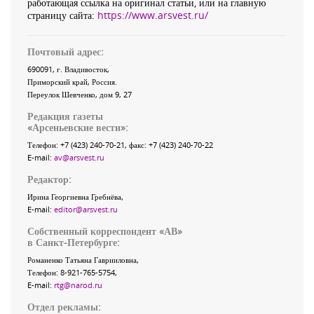
работающая ссылка на оригинал статьи, или на главную
страницу сайта:
https://www.arsvest.ru/
Почтовый адрес:
690091
, г.
Владивосток
,
Приморский край
,
Россия
.
Переулок Шевченко
, дом 9, 27
Редакция газеты
«
Арсеньевские вести
»:
Телефон:
+7 (423) 240-70-21
, факс:
+7 (423) 240-70-22
E-mail:
av@arsvest.ru
Редактор:
Ирина Георгиевна Гребнёва,
E-mail:
editor@arsvest.ru
Собственный корреспондент «АВ»
в Санкт-Петербурге:
Романенко Татьяна Гаврииловна,
Телефон: 8-921-765-5754,
E-mail:
rtg@narod.ru
Отдел рекламы: