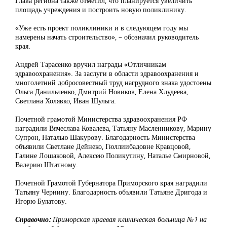
Глава региона также отметил, что планируется увеличить
площадь учреждения и построить новую поликлинику.
«Уже есть проект поликлиники и в следующем году мы
намерены начать строительство», – обозначил руководитель
края.
Андрей Тарасенко вручил награды «Отличникам
здравоохранения». За заслуги в области здравоохранения и
многолетний добросовестный труд нагрудного знака удостоены
Ольга Данильченко, Дмитрий Новиков, Елена Хлудеева,
Светлана Холявко, Иван Шульга.
Почетной грамотой Министерства здравоохранения РФ
наградили Вячеслава Ковалева, Татьяну Масленникову, Марину
Супрон, Наталью Шакурову. Благодарность Министерства
объявили Светлане Дейнеко, Гюллиибадовне Кравцовой,
Галине Лошаковой, Алексею Поликутину, Наталье Смирновой,
Валерию Штатному.
Почетной Грамотой Губернатора Приморского края наградили
Татьяну Чернину. Благодарность объявили Татьяне Дригода и
Игорю Булатову.
Справочно:
Приморская краевая клиническая больница №1 на