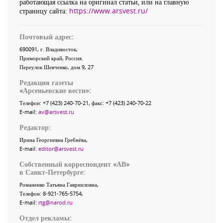
работающая ссылка на оригинал статьи, или на главную
страницу сайта:
https://www.arsvest.ru/
Почтовый адрес:
690091
, г.
Владивосток
,
Приморский край
,
Россия
.
Переулок Шевченко
, дом 9, 27
Редакция газеты
«
Арсеньевские вести
»:
Телефон:
+7 (423) 240-70-21
, факс:
+7 (423) 240-70-22
E-mail:
av@arsvest.ru
Редактор:
Ирина Георгиевна Гребнёва,
E-mail:
editor@arsvest.ru
Собственный корреспондент «АВ»
в Санкт-Петербурге:
Романенко Татьяна Гаврииловна,
Телефон: 8-921-765-5754,
E-mail:
rtg@narod.ru
Отдел рекламы: