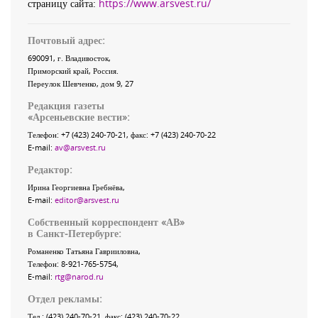
страницу сайта:
https://www.arsvest.ru/
Почтовый адрес:
690091
, г.
Владивосток
,
Приморский край
,
Россия
.
Переулок Шевченко
, дом 9, 27
Редакция газеты
«
Арсеньевские вести
»:
Телефон:
+7 (423) 240-70-21
, факс:
+7 (423) 240-70-22
E-mail:
av@arsvest.ru
Редактор:
Ирина Георгиевна Гребнёва,
E-mail:
editor@arsvest.ru
Собственный корреспондент «АВ»
в Санкт-Петербурге:
Романенко Татьяна Гаврииловна,
Телефон: 8-921-765-5754,
E-mail:
rtg@narod.ru
Отдел рекламы:
Тел.: (423) 240-70-21, факс: (423) 240-70-22