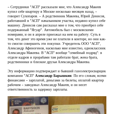
– Сотрудники "АСП" рассказали мне, что Александр Макеев
купил себе квартиру в Москве несколько месяцев назад, –
говорит Сухопаров. – А родственник Макеева, Юрий Денисов,
работавший в "АСП" начальником участка, недавно купил себе
машину. Денисов сам рассказал мне о том, что приобрел себе
подержанный "Ягуар". Автомобиль был с московскими
номерами, и он в апреле приезжал на нем на работу. Суть в
том, что денег это время уже не платили в конторе, но они как-
то смогли совершить эти покупки. Учредитель ООО "АСП",
Александр Афиногенов, насколько мне известно, одноклассник
Александра Макеева. В "АСП" вообще "семейный подряд": в
отделе кадров и прорабами там работали брат, жена брата,
родственники и близкие друзья Александра Макеева.
Эту информацию подтверждает и бывший газоэлектросварщик
компании "АСП"
Александр Барышкин
. По его словам, всеми
финансами – зарплатой, деньгами за билеты, оплатой квартир
рабочим – заведовал Александр Макеев, и он несет
ответственность за задержку зарплаты.