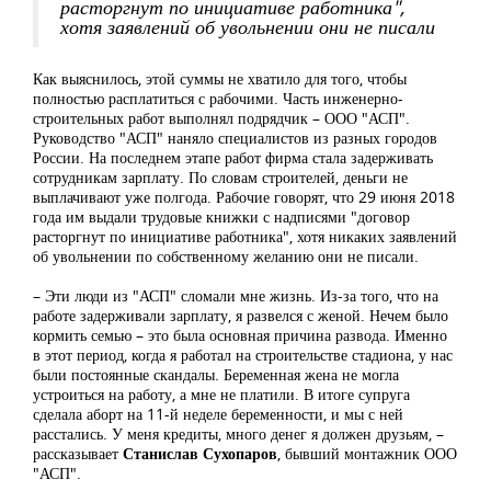
расторгнут по инициативе работника",
хотя заявлений об увольнении они не писали
Как выяснилось, этой суммы не хватило для того, чтобы
полностью расплатиться с рабочими. Часть инженерно-
строительных работ выполнял подрядчик – ООО "АСП".
Руководство "АСП" наняло специалистов из разных городов
России. На последнем этапе работ фирма стала задерживать
сотрудникам зарплату. По словам строителей, деньги не
выплачивают уже полгода. Рабочие говорят, что 29 июня 2018
года им выдали трудовые книжки с надписями "договор
расторгнут по инициативе работника", хотя никаких заявлений
об увольнении по собственному желанию они не писали.
– Эти люди из "АСП" сломали мне жизнь. Из-за того, что на
работе задерживали зарплату, я развелся с женой. Нечем было
кормить семью – это была основная причина развода. Именно
в этот период, когда я работал на строительстве стадиона, у нас
были постоянные скандалы. Беременная жена не могла
устроиться на работу, а мне не платили. В итоге супруга
сделала аборт на 11-й неделе беременности, и мы с ней
расстались. У меня кредиты, много денег я должен друзьям, –
рассказывает
Станислав Сухопаров
, бывший монтажник ООО
"АСП".