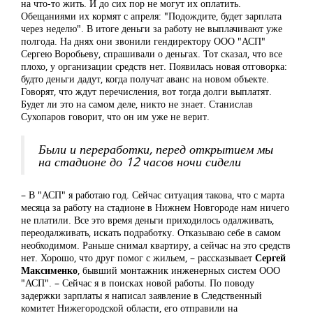
на что-то жить. И до сих пор не могут их оплатить.
Обещаниями их кормят с апреля: "Подождите, будет зарплата
через неделю". В итоге деньги за работу не выплачивают уже
полгода. На днях они звонили гендиректору ООО "АСП"
Сергею Воробьеву, спрашивали о деньгах. Тот сказал, что все
плохо, у организации средств нет. Появилась новая отговорка:
будто деньги дадут, когда получат аванс на новом объекте.
Говорят, что ждут перечисления, вот тогда долги выплатят.
Будет ли это на самом деле, никто не знает. Станислав
Сухопаров говорит, что он им уже не верит.
Были и переработки, перед открытием мы
на стадионе до 12 часов ночи сидели
– В "АСП" я работаю год. Сейчас ситуация такова, что с марта
месяца за работу на стадионе в Нижнем Новгороде нам ничего
не платили. Все это время деньги приходилось одалживать,
переодалживать, искать подработку. Отказываю себе в самом
необходимом. Раньше снимал квартиру, а сейчас на это средств
нет. Хорошо, что друг помог с жильем, – рассказывает
Сергей
Максименко
, бывший монтажник инженерных систем ООО
"АСП". – Сейчас я в поисках новой работы. По поводу
задержки зарплаты я написал заявление в Следственный
комитет Нижегородской области, его отправили на