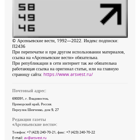
© Арсеньевские вести, 1992—2022. Индекс подписки:
П2436
При перепечатке и при другом использовании материалов,
ссылка на «Арсеньевские вести» обязательна.
При републикации в сети интернет так же обязательна
работающая ссылка на оригинал статьи, или на главную
страницу сайта:
https://www.arsvest.ru/
Почтовый адрес:
690091
, г.
Владивосток
,
Приморский край
,
Россия
.
Переулок Шевченко
, дом 9, 27
Редакция газеты
«
Арсеньевские вести
»:
Телефон:
+7 (423) 240-70-21
, факс:
+7 (423) 240-70-22
E-mail:
av@arsvest.ru