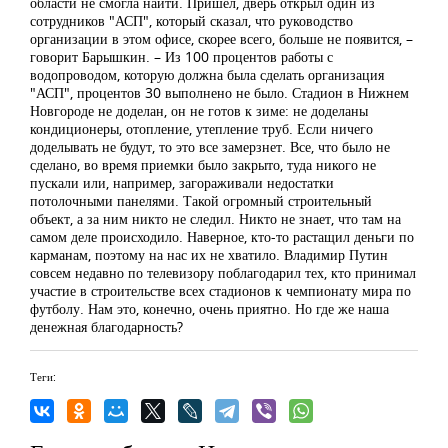
области не смогла найти. Пришел, дверь открыл один из
сотрудников "АСП", который сказал, что руководство
организации в этом офисе, скорее всего, больше не появится, –
говорит Барышкин. – Из 100 процентов работы с
водопроводом, которую должна была сделать организация
"АСП", процентов 30 выполнено не было. Стадион в Нижнем
Новгороде не доделан, он не готов к зиме: не доделаны
кондиционеры, отопление, утепление труб. Если ничего
доделывать не будут, то это все замерзнет. Все, что было не
сделано, во время приемки было закрыто, туда никого не
пускали или, например, загораживали недостатки
потолочными панелями. Такой огромный строительный
объект, а за ним никто не следил. Никто не знает, что там на
самом деле происходило. Наверное, кто-то растащил деньги по
карманам, поэтому на нас их не хватило. Владимир Путин
совсем недавно по телевизору поблагодарил тех, кто принимал
участие в строительстве всех стадионов к чемпионату мира по
футболу. Нам это, конечно, очень приятно. Но где же наша
денежная благодарность?
Теги: