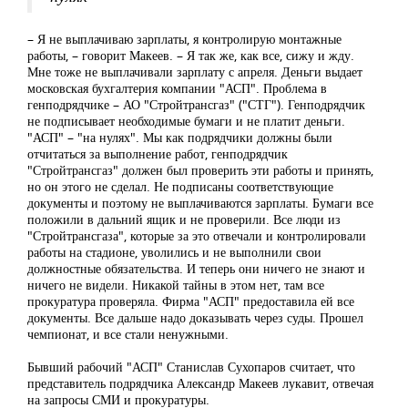
– Я не выплачиваю зарплаты, я контролирую монтажные
работы, – говорит Макеев. – Я так же, как все, сижу и жду.
Мне тоже не выплачивали зарплату с апреля. Деньги выдает
московская бухгалтерия компании "АСП". Проблема в
генподрядчике – АО "Стройтрансгаз" ("СТГ"). Генподрядчик
не подписывает необходимые бумаги и не платит деньги.
"АСП" – "на нулях". Мы как подрядчики должны были
отчитаться за выполнение работ, генподрядчик
"Стройтрансгаз" должен был проверить эти работы и принять,
но он этого не сделал. Не подписаны соответствующие
документы и поэтому не выплачиваются зарплаты. Бумаги все
положили в дальний ящик и не проверили. Все люди из
"Стройтрансгаза", которые за это отвечали и контролировали
работы на стадионе, уволились и не выполнили свои
должностные обязательства. И теперь они ничего не знают и
ничего не видели. Никакой тайны в этом нет, там все
прокуратура проверяла. Фирма "АСП" предоставила ей все
документы. Все дальше надо доказывать через суды. Прошел
чемпионат, и все стали ненужными.
Бывший рабочий "АСП" Станислав Сухопаров считает, что
представитель подрядчика Александр Макеев лукавит, отвечая
на запросы СМИ и прокуратуры.