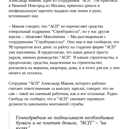
Александр Макеев, один из сотрудников "АСП". Он приезжал
в Нижний Новгород из Москвы, привозил деньги и
неофициальную зарплату выдавал нам лично в руки,
вспоминают они.
– Макеев говорит, что "АСП" не перечисляет средства
генеральный подрядчик "Стройтрансгаз", но у нас другая
версия, – объясняет Максименко. – Мы разговаривали с
сотрудниками "Стройтрансгаза". Они еще в мае сообщили, что
90 процентов всех денег за работу на стадионе фирме "АСП"
уже выплачены. Я предполагаю, что наши деньги просто
украли, именно руководство "АСП". В начале строительства, я
предполагаю, средства, выделенные на строительство,
разошлись на машины, квартиры, дома, и в итоге для нас у них
ничего не осталось.
Сотрудник "АСП" Александр Макеев, которого рабочие
считают ответственным за выплату зарплат, говорит, что он
сам – такой же наемный работник, как и все остальные. Радио
Свобода он сообщил, что в "АСП" занимает скромную
должность начальника монтажной службы.
Генподрядчик не подписывает необходимые
бумаги и не платит деньги. "АСП" – "на
нулях"