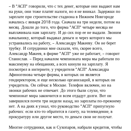
– В "АСП" говорили, что с тех денег, которые они выдают нам
на руки, они тоже платят налоги, но я не вникал. Задержки по
зарплате при строительстве стадиона в Нижнем Новгороде
начались с января 2018 года. Сначала на три недели, потом на
месяц. Дошли до того, что фирма "АСП" четыре месяца не
выплачивала нам зарплату. И до сих пор ее не выдали. Звоним
начальнику, который выдавал деньги и через которого мы
устраивались на работу, – Александру Макееву. Он не берет
трубку. И сотрудники мне сказали, что, скорее всего,
Александр Макеев, в фирме "АСП" уже не работает, – говорит
Станислав. – Перед началом чемпионата мира мы работали по
максимуму на обещаниях, а всех кинули на зарплату. Я
посмотрел в интернете, у учредителя "АСП" Александра
Афиногенова четыре фирмы, в которых он является
гендиректором, и еще несколько организаций, в которых он
учредитель. Он сейчас в Москве. Телефон включен, но на
звонки рабочих не отвечает. До этого были слухи, что
чемпионат мира закончится и всем отдадут долги. Вот он
завершился почти три недели назад, но зарплаты по-прежнему
нет. А на днях я узнал, что руководство "АСП" припугнуло
рабочих: если кто-то обратится в газету, на телевидение, в
прокуратуру или другое место, то деньги свои не получат.
Многие сотрудники, как и Сухопаров, набрали кредитов, чтобы