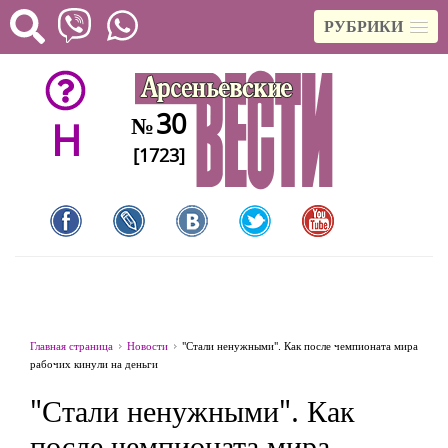
РУБРИКИ
30
№
H
[1723]
Главная страница
Новости
"Стали ненужными". Как после чемпионата мира
рабочих кинули на деньги
"Стали ненужными". Как
после чемпионата мира