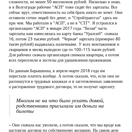
сложности, не менее 50 миллионов рублей. Насколько я знаю,
и в Волгограде рабочие "АСП" тоже сидят без зарплаты. Все
сейчас врут, ответственность на себя брать никто не хочет. Они
оставили сотни людей без денег, и "Стройтрансгаз" здесь ни
при чем. Мы работали в "АСП", а не в "СТГ". Я устроился в
организацию "АСП" в январе 2017 года. "Белая" часть
зарплаты нам начислялась на карту банка "Уралсиб": сначала
16, потом 23 тысячи рублей. "Черная" зарплата (примерно 80
тысяч рублей) выдавалась наличными. У всех монтажников и
сварщиков в месяц выходило где-то 100–115 тысяч рублей.
Для рабочих сначала организация снимала квартиры, а потом
всех переселили в хостелы для удешевления проживания.
По данным Барышкина, в апреле-марте 2018 года им
перестали платить вообще. А потом сказали, что, если они не
распишутся в трудовых книжках и в заготовленных заявлениях
о расторжении трудового договора, то не получат зарплату.
Многим не на что было уехать домой,
родственники присылали им деньги на
билеты
– Они сначала нас уволили, а потом сказали, что мы вроде как
расторгли договор по собственному желанию. На самом деле