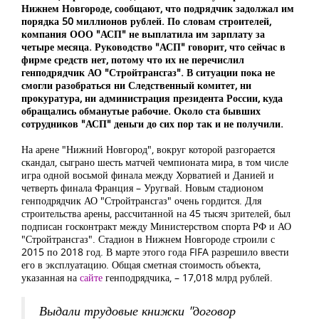
Нижнем Новгороде, сообщают, что подрядчик задолжал им
порядка 50 миллионов рублей. По словам строителей,
компания ООО "АСП" не выплатила им зарплату за
четыре месяца. Руководство "АСП" говорит, что сейчас в
фирме средств нет, потому что их не перечислил
генподрядчик АО "Стройтрансгаз". В ситуации пока не
смогли разобраться ни Следственный комитет, ни
прокуратура, ни администрация президента России, куда
обращались обманутые рабочие. Около ста бывших
сотрудников "АСП" деньги до сих пор так и не получили.
На арене "Нижний Новгород", вокруг которой разгорается
скандал, сыграно шесть матчей чемпионата мира, в том числе
игра одной восьмой финала между Хорватией и Данией и
четверть финала Франция – Уругвай. Новым стадионом
генподрядчик АО "Стройтрансгаз" очень гордится. Для
строительства арены, рассчитанной на 45 тысяч зрителей, был
подписан госконтракт между Министерством спорта РФ и АО
"Стройтрансгаз". Стадион в Нижнем Новгороде строили с
2015 по 2018 год. В марте этого года FIFA разрешило ввести
его в эксплуатацию. Общая сметная стоимость объекта,
указанная на
сайте
генподрядчика, – 17,018 млрд рублей.
Выдали трудовые книжки "договор