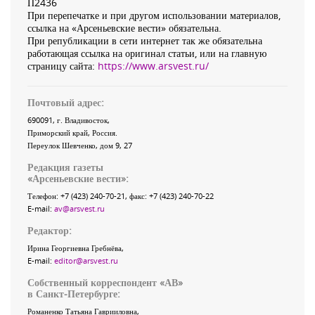
П2436
При перепечатке и при другом использовании материалов,
ссылка на «Арсеньевские вести» обязательна.
При републикации в сети интернет так же обязательна
работающая ссылка на оригинал статьи, или на главную
страницу сайта:
https://www.arsvest.ru/
Почтовый адрес:
690091
, г.
Владивосток
,
Приморский край
,
Россия
.
Переулок Шевченко
, дом 9, 27
Редакция газеты
«
Арсеньевские вести
»:
Телефон:
+7 (423) 240-70-21
, факс:
+7 (423) 240-70-22
E-mail:
av@arsvest.ru
Редактор:
Ирина Георгиевна Гребнёва,
E-mail:
editor@arsvest.ru
Собственный корреспондент «АВ»
в Санкт-Петербурге:
Романенко Татьяна Гаврииловна,