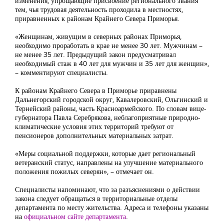
изменения, упрощающие присвоение регионального звания
тем, чья трудовая деятельность проходила в местностях,
приравненных к районам Крайнего Севера Приморья.
«Женщинам, живущим в северных районах Приморья,
необходимо проработать в крае не менее 30 лет. Мужчинам –
не менее 35 лет. Предыдущий закон предусматривал
необходимый стаж в 40 лет для мужчин и 35 лет для женщин»,
– комментируют специалисты.
К районам Крайнего Севера в Приморье приравнены
Дальнегорский городской округ, Кавалеровский, Ольгинский и
Тернейский районы, часть Красноармейского. По словам вице-
губернатора Павла Серебрякова, неблагоприятные природно-
климатические условия этих территорий требуют от
пенсионеров дополнительных материальных затрат.
«Меры социальной поддержки, которые дает региональный
ветеранский статус, направлены на улучшение материального
положения пожилых северян», – отмечает он.
Специалисты напоминают, что за разъяснениями о действии
закона следует обращаться в территориальные отделы
департамента по месту жительства. Адреса и телефоны указаны
на
официальном сайте департамента
.