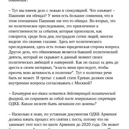
– Тут мы имеем дело с ложью и спекуляцией. Что означает –
Пашинян им обещал? У меня есть большие сомнения, что в
этом отношении Пашинян им что-то обещал. Во-вторых, это
не политическое преследование, это привлечение к
ответственности за события, которые произошли, как
говорится, среди бела дня, пострадали сотни людей, многие
видели это своими глазами. Здесь нет политического
преследования, здесь есть только юридическая сторона вопроса.
Другое дело, что обвиняемым является бывший политический
деятель, который не скрывает в данный момент своих
политических амбиций и намерений. Как он сказал за день до
ареста в своем интервью, "власть меня преследует, чтобы
пресечь мою активность в политике". Тут о политике речи
быть не может. И третье: с какой стати Ереван должен свои
внутренние вопросы согласовывать с Москвой?
– Хачатуров все-таки остается действующей политической
фигурой, он сохраняет за собой пост генерального секретаря
ОДКБ. Каким может быть механизм его замены?
– Насколько я знаю, по уставным документам ОДКБ Армения
должна начать процесс его снятия с поста, потому что он
занимает этот пост по квоте Армении до 2020 года. Он может