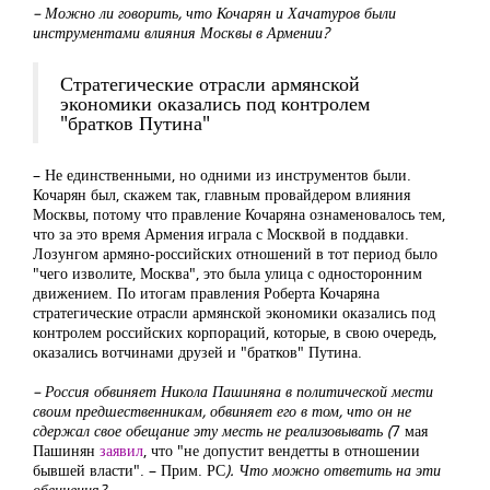
– Можно ли говорить, что Кочарян и Хачатуров были
инструментами влияния Москвы в Армении?
Стратегические отрасли армянской
экономики оказались под контролем
"братков Путина"
– Не единственными, но одними из инструментов были.
Кочарян был, скажем так, главным провайдером влияния
Москвы, потому что правление Кочаряна ознаменовалось тем,
что за это время Армения играла с Москвой в поддавки.
Лозунгом армяно-российских отношений в тот период было
"чего изволите, Москва", это была улица с односторонним
движением. По итогам правления Роберта Кочаряна
стратегические отрасли армянской экономики оказались под
контролем российских корпораций, которые, в свою очередь,
оказались вотчинами друзей и "братков" Путина.
– Россия обвиняет Никола Пашиняна в политической мести
своим предшественникам, обвиняет его в том, что он не
сдержал свое обещание эту месть не реализовывать (
7 мая
Пашинян
заявил
, что "не допустит вендетты в отношении
бывшей власти". – Прим. РС
). Что можно ответить на эти
обвинения?