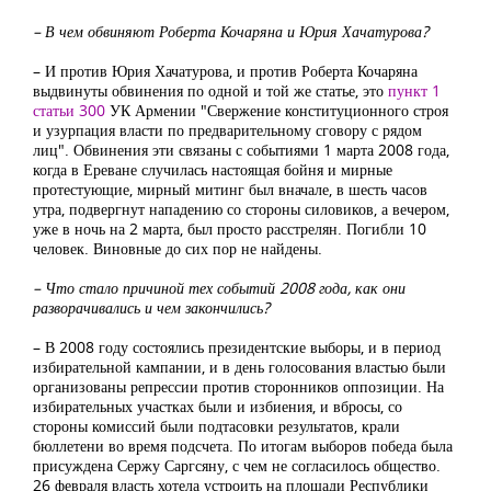
– В чем обвиняют Роберта Кочаряна и Юрия Хачатурова?
– И против Юрия Хачатурова, и против Роберта Кочаряна
выдвинуты обвинения по одной и той же статье, это
пункт 1
статьи 300
УК Армении "Свержение конституционного строя
и узурпация власти по предварительному сговору с рядом
лиц". Обвинения эти связаны с событиями 1 марта 2008 года,
когда в Ереване случилась настоящая бойня и мирные
протестующие, мирный митинг был вначале, в шесть часов
утра, подвергнут нападению со стороны силовиков, а вечером,
уже в ночь на 2 марта, был просто расстрелян. Погибли 10
человек. Виновные до сих пор не найдены.
– Что стало причиной тех событий 2008 года, как они
разворачивались и чем закончились?
– В 2008 году состоялись президентские выборы, и в период
избирательной кампании, и в день голосования властью были
организованы репрессии против сторонников оппозиции. На
избирательных участках были и избиения, и вбросы, со
стороны комиссий были подтасовки результатов, крали
бюллетени во время подсчета. По итогам выборов победа была
присуждена Сержу Саргсяну, с чем не согласилось общество.
26 февраля власть хотела устроить на площади Республики