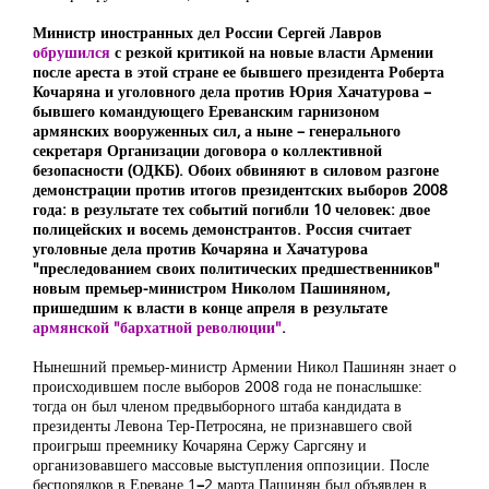
Министр иностранных дел России Сергей Лавров
обрушился
с резкой критикой на новые власти Армении
после ареста в этой стране ее бывшего президента Роберта
Кочаряна и уголовного дела против Юрия Хачатурова –
бывшего командующего Ереванским гарнизоном
армянских вооруженных сил, а ныне – генерального
секретаря Организации договора о коллективной
безопасности (ОДКБ). Обоих обвиняют в силовом разгоне
демонстрации против итогов президентских выборов 2008
года: в результате тех событий погибли 10 человек: двое
полицейских и восемь демонстрантов. Россия считает
уголовные дела против Кочаряна и Хачатурова
"преследованием своих политических предшественников"
новым премьер-министром Николом Пашиняном,
пришедшим к власти в конце апреля в результате
армянской "бархатной революции"
.
Нынешний премьер-министр Армении Никол Пашинян знает о
происходившем после выборов 2008 года не понаслышке:
тогда он был членом предвыборного штаба кандидата в
президенты Левона Тер-Петросяна, не признавшего свой
проигрыш преемнику Кочаряна Сержу Саргсяну и
организовавшего массовые выступления оппозиции. После
беспорядков в Ереване 1
–
2 марта Пашинян был объявлен в