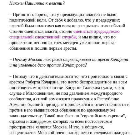
Николы Пашиняна к власти?
– Принято говорить, что у предыдущих властей не было
политической воли. От себя я добавлю, что у предыдущих
властей была политическая воля не раскрывать этих событий.
Стоило смениться власти, стоило
смениться председателю
специальной следственной службы
, и мы видим, что по
прошествии неполных трех месяцев уже пошли первые
обвинения и пошли первые аресты.
– Почему Москва так резко отреагировала на арест Кочаряна
и на уголовное дело против Хачатурова?
– Потому что в действительности то, что произошло в связи с
арестом Роберта Кочаряна, это нечто беспрецедентное на всем
постсоветском пространстве. Когда не Гаагским судом, как в
случае с Милошевичем, не под давлением международного
сообщества, а силой армянского правосудия в Республике
Армения бывший президент привлекается к ответственности и
против него выдвигаются обвинения по армянскому же
законодательству. Такой шаг бьет по "евразийским скрепам",
стражем и жандармом которых на всем постсоветском
пространстве является Москва. И это, в общем-то,
расценивается Москвой очень плохо, чего и следовало ожидать.