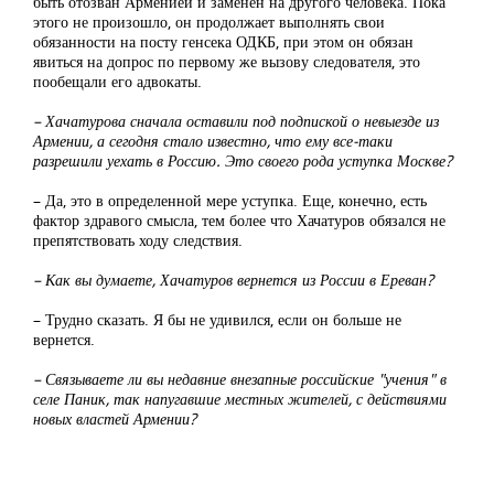
быть отозван Арменией и заменен на другого человека. Пока
этого не произошло, он продолжает выполнять свои
обязанности на посту генсека ОДКБ, при этом он обязан
явиться на допрос по первому же вызову следователя, это
пообещали его адвокаты.
– Хачатурова сначала оставили под подпиской о невыезде из
Армении, а сегодня стало известно, что ему все-таки
разрешили уехать в Россию. Это своего рода уступка Москве?
– Да, это в определенной мере уступка. Еще, конечно, есть
фактор здравого смысла, тем более что Хачатуров обязался не
препятствовать ходу следствия.
– Как вы думаете, Хачатуров вернется из России в Ереван?
– Трудно сказать. Я бы не удивился, если он больше не
вернется.
– Связываете ли вы недавние внезапные российские "учения" в
селе Паник, так напугавшие местных жителей, с действиями
новых властей Армении?