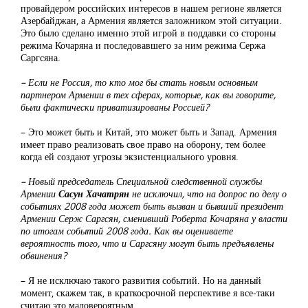
провайдером российских интересов в нашем регионе является
Азербайджан, а Армения является заложником этой ситуации.
Это было сделано именно этой игрой в поддавки со стороны
режима Кочаряна и последовавшего за ним режима Сержа
Саргсяна.
– Если не Россия, то кто мог бы стать новым основным
партнером Армении в тех сферах, которые, как вы говорите,
были фактически приватизированы Россией?
– Это может быть и Китай, это может быть и Запад. Армения
имеет право реализовать свое право на оборону, тем более
когда ей создают угрозы экзистенциального уровня.
– Новый председатель Специальной следственной службы
Армении
Сасун Хачатрян
не исключил, что на допрос по делу о
событиях 2008 года может быть вызван и бывший президент
Армении Серж Саргсян, сменивший Роберта Кочаряна у власти
по итогам событий 2008 года. Как вы оцениваете
вероятность того, что и Саргсяну могут быть предъявлены
обвинения?
– Я не исключаю такого развития событий. Но на данный
момент, скажем так, в краткосрочной перспективе я все-таки
считаю это маловероятным.