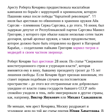
Аресту Роберта Кочаряна предшествовала масштабная
кампания по борьбе с коррупцией и криминалом, которую
Пашинян начал после победы "бархатной революции". 11
июля был арестован по обвинению в хранении оружия Айк
Саргсян – племянник Сержа Саргсяна, а до этого, 16 июня, был
задержан депутат от Республиканской партии Саргсяна Манвел
Григорян, у которого при обыске нашли несколько сотен тысяч
долларов, целый арсенал оружия, а также продовольствие,
которое должно было быть отправлено на фронт в Нагорный
Карабах, – солдатскими пайками Григорян
кормил тигров и
медведей в своем частном зверинце
.
Роберт Кочарян
был арестован
28 июля. По статье "Свержение
конституционного строя и узурпация власти", которая
вменяется ему в вину, бывшему президенту грозит до 15 лет
лишения свободы. Если Кочарян будет признан виновным, это
станет первым подобным случаем на постсоветском
пространстве – до этого все отстраненные или добровольно
ушедшие от власти главы государств бывшего СССР либо
спокойно уходили в тень, либо эмигрировали в другие страны,
как, например,
Виктор Янукович
или
Михаил Саакашвили
.
Не меньше, чем арест Кочаряна, Москву раздражает и
уголовное дело по той же статье против
Юрия Хачатурова
. В