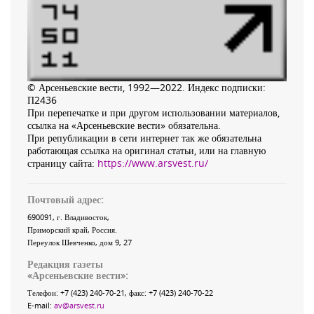
© Арсеньевские вести, 1992—2022. Индекс подписки:
П2436
При перепечатке и при другом использовании материалов,
ссылка на «Арсеньевские вести» обязательна.
При републикации в сети интернет так же обязательна
работающая ссылка на оригинал статьи, или на главную
страницу сайта:
https://www.arsvest.ru/
Почтовый адрес:
690091
, г.
Владивосток
,
Приморский край
,
Россия
.
Переулок Шевченко
, дом 9, 27
Редакция газеты
«
Арсеньевские вести
»:
Телефон:
+7 (423) 240-70-21
, факс:
+7 (423) 240-70-22
E-mail:
av@arsvest.ru