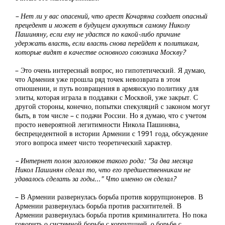
– Нет ли у вас опасений, что арест Кочаряна создает опасный
прецедент и может в будущем аукнуться самому Николу
Пашиняну, если ему не удастся по какой-либо причине
удержать власть, если власть снова перейдет к политикам,
которые видят в качестве основного союзника Москву?
– Это очень интересный вопрос, но гипотетический. Я думаю,
что Армения уже прошла ряд точек невозврата в этом
отношении, и путь возвращения в армянскую политику для
элиты, которая играла в поддавки с Москвой, уже закрыт. С
другой стороны, конечно, попытки спекуляций с законом могут
быть, в том числе – с подачи России. Но я думаю, что с учетом
просто невероятной легитимности Никола Пашиняна,
беспрецедентной в истории Армении с 1991 года, обсуждение
этого вопроса имеет чисто теоретический характер.
– Интернет полон заголовков такого рода: "За два месяца
Никол Пашинян сделал то, что его предшественникам не
удавалось сделать за годы..." Что именно он сделал?
– В Армении развернулась борьба против коррупционеров. В
Армении развернулась борьба против расхитителей. В
Армении развернулась борьба против криминалитета. Но пока
говорить о системной борьбе с коррупцией, о борьбе с