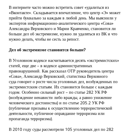
В интернете часто можно встретить совет «удалиться из
«Вконтакте». Складывается впечатление, что центр «Э» может
прийти буквально за каждым в любой день. Мы выяснили у
экспертов информационно-аналитического центра «Сова»
Александра Верховского и Марии Кравченко, становится ли
больше дел об экстремизме, нужно ли удаляться из ВК и что
нужно делать, чтобы не сесть за репост.
Дел об экстремизме становится больше?
В Уголовном кодексе насчитывается десять «экстремистских»
статей, еще две – в кодексе административных
правонарушений. Как рассказал ОТР руководитель центра
«Сова», Александр Верховский, статистика Верховного
суда говорит о росте числа уголовных дел, возбужденных по
экстремистским статьям. Их становится больше с каждым
годом. Особенно сильный рост – по статье 282 УК РФ
(возбуждение ненависти либо вражды, а равно унижение
человеческого достоинства) и по статье 205.2 УК РФ
(публичные призывы к осуществлению террористической
деятельности, публичное оправдание терроризма или
пропаганда терроризма).
В 2010 году суды рассмотрели 105 уголовных дел по 282