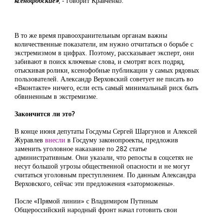
ксенофобские»
, - говорит Кравченко.
В то же время правоохранительным органам важны
количественные показатели, им нужно отчитаться о борьбе с
экстремизмом в цифрах. Поэтому, рассказывает эксперт, они
забивают в поиск ключевые слова, и смотрят всех подряд,
отыскивая ролики, ксенофобные публикации у самых рядовых
пользователей. Александр Верховский советует не писать во
«Вконтакте» ничего, если есть самый минимальный риск быть
обвиненным в экстремизме.
Закончится ли это?
В конце июня депутаты Госдумы Сергей Шаргунов и Алексей
Журавлев
внесли
в Госдуму законопроекты, предложив
заменить уголовное наказание по 282 статье
административным. Они указали, что репосты в соцсетях не
несут большой угрозы общественной опасности и не могут
считаться уголовным преступлением. По данным Александра
Верховского, сейчас эти предложения «заторможены».
После «Прямой линии» с Владимиром Путиным
Общероссийский народный фронт начал готовить свои