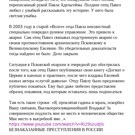
переписанный рукой Павла Адельгейма. Позднее отец Павел
любил с улыбкой рассказывать эту историю. У него была
светлая улыбка.
В 2003 году в старой «Волге» отца Павла неизвестный
специально повредил рулевое управление. Это привело к
аварии. Сам отец Павел связывал подстроенную аварию со
своим противостоянием архиепископу Псковскому и
Великолукскому Евсевию. Но убедительных доказательств
тогда найдено не было. Дело закрыли.
Ситуация в Псковской епархии в очередной раз обострилась
после того, как отец Павел опубликовал свою книгу «Догмат о
Церкви в канонах и практике», после чего владыка Евсевий
назвал автора «слугой дьявола». Отцу Павлу было предложено
публично покаяться. Ему был даже любезно предоставлен
образец покаяния, под которым оставалось лишь подписаться.
Там есть такие строки: «Я, проклятая гадина и мразь, оскорбил
Вашу святыню, Высокопреосвященнейший Владыка! За
совершенную подлость мне не место в человеческом обществе.
Мне место в выгребной яме…».
https://www.youtube.com/watch?v=Ri29szudJIs
БЕЗНАКАЗАННЫЕ ПРЕСТУПЛЕНИЯ В РОССИИ