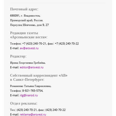
Почтовый адрес:
690091
, г.
Владивосток
,
Приморский край
,
Россия
.
Переулок Шевченко
, дом 9, 27
Редакция газеты
«
Арсеньевские вести
»:
Телефон:
+7 (423) 240-70-21
, факс:
+7 (423) 240-70-22
E-mail:
av@arsvest.ru
Редактор:
Ирина Георгиевна Гребнёва,
E-mail:
editor@arsvest.ru
Собственный корреспондент «АВ»
в Санкт-Петербурге:
Романенко Татьяна Гаврииловна,
Телефон: 8-921-765-5754,
E-mail:
rtg@narod.ru
Отдел рекламы:
Тел.: (423) 240-70-21, факс: (423) 240-70-22
E-mail:
reklama@arsvest.ru