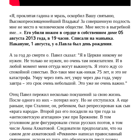
«Я, проклятая гадина и мразь, оскорбил Вашу святыню,
Высокопреосвященнейший Владыка! За совершенную подлость
мне не место в человеческом обществе. Мне место в выгребной
яме…».
Его убили ножом в сердце в собственном доме 05
августа 2013 года, в 19 часов. Списали на маньяка.
Накануне, 1 августа, у о.Павла был день рождения
.
А за год до смерти о. Павел сказал: "Я в Церкви никому не
нужен. Не только не нужен, но очень там нежелателен. И в
любой момент меня оттуда могут выкинуть. Я этого жду со
спокойной совестью. Все-таки мне как-никак 75 лет, и это не
катастрофа. Умру через пять лет, умру через два года, умру
завтра – это срок очень небольшой. Это уже не очень важно."
Отец Павел пережил несколько покушений за свою жизнь.
После одного из них – потерял ногу. Но не отступился. А еще
раньше, при Сталине, он, ребенком, был репрессирован как сын
«врага народа». Второй раз его посадили на три года за
«антисоветскую агитацию» уже при Брежневе. В том
уголовном деле фигурировали стихи русских поэтов, в том
числе Анны Ахматовой. Следователи предполагали, что на
самом деле ахматовский «Реквием» написал православный
священник, исходя из того, что обнаружили текст поэмы,