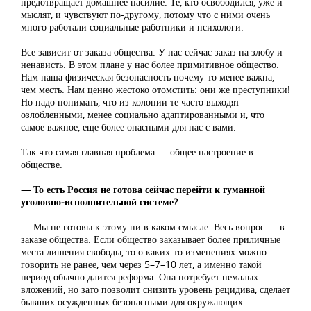
предотвращает домашнее насилие. Те, кто освободился, уже и
мыслят, и чувствуют по-другому, потому что с ними очень
много работали социальные работники и психологи.
Все зависит от заказа общества. У нас сейчас заказ на злобу и
ненависть. В этом плане у нас более примитивное общество.
Нам наша физическая безопасность почему-то менее важна,
чем месть. Нам ценно жестоко отомстить: они же преступники!
Но надо понимать, что из колонии те часто выходят
озлобленными, менее социально адаптированными и, что
самое важное, еще более опасными для нас с вами.
Так что самая главная проблема — общее настроение в
обществе.
— То есть Россия не готова сейчас перейти к гуманной
уголовно-исполнительной системе?
— Мы не готовы к этому ни в каком смысле. Весь вопрос — в
заказе общества. Если общество заказывает более приличные
места лишения свободы, то о каких-то изменениях можно
говорить не ранее, чем через 5–7–10 лет, а именно такой
период обычно длится реформа. Она потребует немалых
вложений, но зато позволит снизить уровень рецидива, сделает
бывших осужденных безопасными для окружающих.