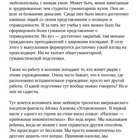
любознательны, с живым умом. Может быть, менее начитанные
и эрудированные, чем студенты гуманитарных вузов. Они не
шли за большими деньгами. Среди них было много достаточно
наивных людей со своим представлением о полиции и
справедливости. И за пять лет учебы у них можно было бы
сформировать более гуманное представление о
справедливости. Но вуз — достаточно закрытый, там меньше
гражданских преподавателей с широкими взглядами. В силу
этого у выпускников формируется достаточно узкий взгляд на
происходящее. Им не хватает общегуманитарной,
гуманистической подготовки.
Также на работу в колонии попадают те, кто живет рядом с
этими учреждениями. Очень часто бывает, что в поселке, где
расположено исправительное учреждение, просто нет другой
работы. О какой подготовке тут вообще можно говорить? Но и
они не садисты.
Тут хочется вспомнить мою любимую трилогию американского
писателя-фантаста Айзека Азимова «Установление». В первой
части у одного из героев на стене висел плакат: «Насилие —
прибежище некомпетентных». Все ведь верно. Мы наказываем
ребенка, когда не можем с ним справиться другим способом.
Это происходит от бессилия. Мы просто некомпетентны по-
другому решить этот вопрос. Применяя насилие, мы