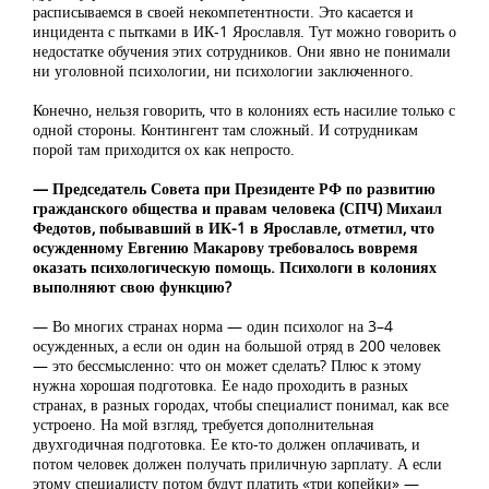
расписываемся в своей некомпетентности. Это касается и
инцидента с пытками в ИК-1 Ярославля. Тут можно говорить о
недостатке обучения этих сотрудников. Они явно не понимали
ни уголовной психологии, ни психологии заключенного.
Конечно, нельзя говорить, что в колониях есть насилие только с
одной стороны. Контингент там сложный. И сотрудникам
порой там приходится ох как непросто.
— Председатель Совета при Президенте РФ по развитию
гражданского общества и правам человека (СПЧ) Михаил
Федотов, побывавший в ИК-1 в Ярославле, отметил, что
осужденному Евгению Макарову требовалось вовремя
оказать психологическую помощь. Психологи в колониях
выполняют свою функцию?
— Во многих странах норма — один психолог на 3–4
осужденных, а если он один на большой отряд в 200 человек
— это бессмысленно: что он может сделать? Плюс к этому
нужна хорошая подготовка. Ее надо проходить в разных
странах, в разных городах, чтобы специалист понимал, как все
устроено. На мой взгляд, требуется дополнительная
двухгодичная подготовка. Ее кто-то должен оплачивать, и
потом человек должен получать приличную зарплату. А если
этому специалисту потом будут платить «три копейки» —