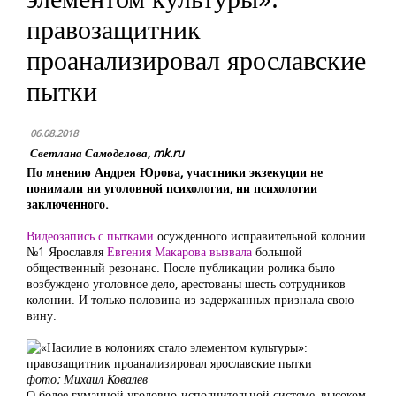
правозащитник
проанализировал ярославские
пытки
06.08.2018
Светлана Самоделова, mk.ru
По мнению Андрея Юрова, участники экзекуции не
понимали ни уголовной психологии, ни психологии
заключенного.
Видеозапись с пытками
осужденного исправительной колонии
№1 Ярославля
Евгения Макарова вызвала
большой
общественный резонанс. После публикации ролика было
возбуждено уголовное дело, арестованы шесть сотрудников
колонии. И только половина из задержанных признала свою
вину.
фото: Михаил Ковалев
О более гуманной уголовно-исполнительной системе, высоком