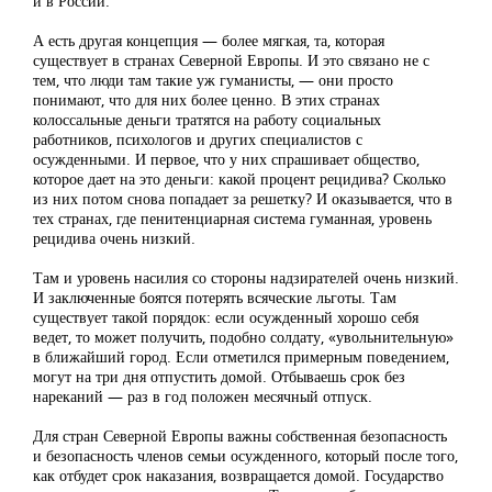
и в России.
А есть другая концепция — более мягкая, та, которая
существует в странах Северной Европы. И это связано не с
тем, что люди там такие уж гуманисты, — они просто
понимают, что для них более ценно. В этих странах
колоссальные деньги тратятся на работу социальных
работников, психологов и других специалистов с
осужденными. И первое, что у них спрашивает общество,
которое дает на это деньги: какой процент рецидива? Сколько
из них потом снова попадает за решетку? И оказывается, что в
тех странах, где пенитенциарная система гуманная, уровень
рецидива очень низкий.
Там и уровень насилия со стороны надзирателей очень низкий.
И заключенные боятся потерять всяческие льготы. Там
существует такой порядок: если осужденный хорошо себя
ведет, то может получить, подобно солдату, «увольнительную»
в ближайший город. Если отметился примерным поведением,
могут на три дня отпустить домой. Отбываешь срок без
нареканий — раз в год положен месячный отпуск.
Для стран Северной Европы важны собственная безопасность
и безопасность членов семьи осужденного, который после того,
как отбудет срок наказания, возвращается домой. Государство