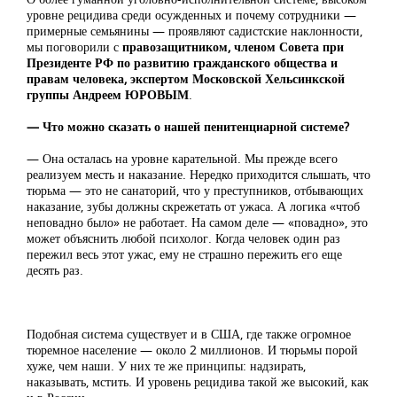
уровне рецидива среди осужденных и почему сотрудники —
примерные семьянины — проявляют садистские наклонности,
мы поговорили с
правозащитником, членом Совета при
Президенте РФ по развитию гражданского общества и
правам человека, экспертом Московской Хельсинкской
группы Андреем ЮРОВЫМ
.
— Что можно сказать о нашей пенитенциарной системе?
— Она осталась на уровне карательной. Мы прежде всего
реализуем месть и наказание. Нередко приходится слышать, что
тюрьма — это не санаторий, что у преступников, отбывающих
наказание, зубы должны скрежетать от ужаса. А логика «чтоб
неповадно было» не работает. На самом деле — «повадно», это
может объяснить любой психолог. Когда человек один раз
пережил весь этот ужас, ему не страшно пережить его еще
десять раз.
Подобная система существует и в США, где также огромное
тюремное население — около 2 миллионов. И тюрьмы порой
хуже, чем наши. У них те же принципы: надзирать,
наказывать, мстить. И уровень рецидива такой же высокий, как