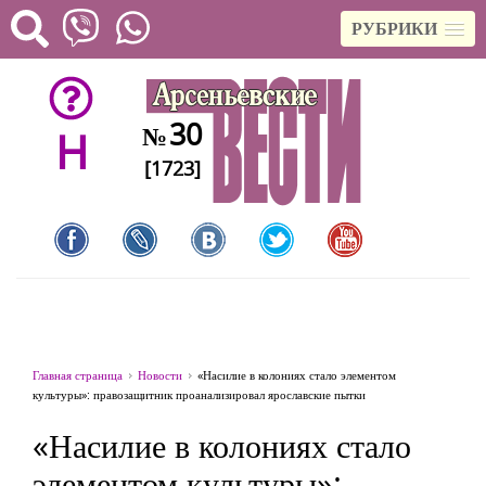
РУБРИКИ
30
№
H
[1723]
Главная страница
Новости
«Насилие в колониях стало элементом
культуры»: правозащитник проанализировал ярославские пытки
«Насилие в колониях стало
элементом культуры»: