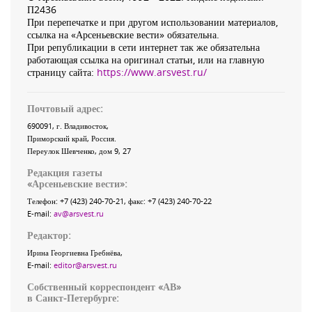
П2436
При перепечатке и при другом использовании материалов,
ссылка на «Арсеньевские вести» обязательна.
При републикации в сети интернет так же обязательна
работающая ссылка на оригинал статьи, или на главную
страницу сайта:
https://www.arsvest.ru/
Почтовый адрес:
690091
, г.
Владивосток
,
Приморский край
,
Россия
.
Переулок Шевченко
, дом 9, 27
Редакция газеты
«
Арсеньевские вести
»:
Телефон:
+7 (423) 240-70-21
, факс:
+7 (423) 240-70-22
E-mail:
av@arsvest.ru
Редактор:
Ирина Георгиевна Гребнёва,
E-mail:
editor@arsvest.ru
Собственный корреспондент «АВ»
в Санкт-Петербурге: