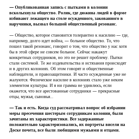
— Опубликованная запись с пытками в колонии
всколыхнула общество. Ролик, где дюжина людей в форме
избивают лежащего на столе осужденного, закованного в
наручники, вызвал большой общественный резонанс.
— Общество, которое становится толерантно к насилию — где,
например, долго идет война, — больное общество. То, что
пошел такой резонанс, говорит о том, что общество у нас хотя
бы в этой сфере не совсем больное. Сейчас накажут
конкретных сотрудников, но это не решит проблему. Пытки
стали системой. Те же издевательства и истязания происходят
и в других колониях. Об этом говорят и общественные
наблюдатели, и правозащитники. И часто осужденные уже не
жалуются. Физическое насилие в колониях стало уже неким
элементом культуры. И я ни грамма не удивлюсь, если
окажется, что все арестованные сотрудники — прекрасные
отцы, мужья, сыновья…
— Так и есть. Когда суд рассматривал вопрос об избрании
меры пресечения шестерым сотрудникам колонии, были
зачитаны их характеристики. Все задержанные
положительно характеризовались, их портреты висели на
Доске почета, все были любящими мужьями и отцами.