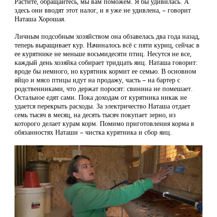
Растите, обращайтесь, мы вам поможем. Я бы удивилась. А
здесь они вводят этот налог, и я уже не удивлена, – говорит
Наташа Хорошая.
Личным подсобным хозяйством она обзавелась два года назад,
теперь выращивает кур. Начиналось всё с пяти куриц, сейчас в
ее курятнике не меньше восьмидесяти птиц. Несутся не все,
каждый день хозяйка собирает тридцать яиц. Наташа говорит:
вроде бы немного, но курятник кормит ее семью. В основном
яйцо и мясо птицы идут на продажу, часть – на бартер с
родственниками, что держат поросят: свинина не помешает.
Остальное едят сами. Пока доходам от курятника никак не
удается перекрыть расходы. За электричество Наташа отдает
семь тысяч в месяц, на десять тысяч покупает зерно, из
которого делает курам корм. Помимо приготовления корма в
обязанностях Наташи – чистка курятника и сбор яиц.