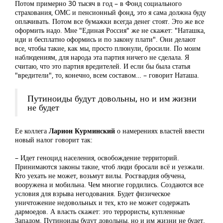
Потом примерно 30 тысяч в год – в Фонд социального
страхования, ОМС и пенсионный фонд, это я сама должна буду
оплачивать. Потом все бумажки всегда денег стоят. Это же все
оформить надо. Мне "Единая Россия" же не скажет: "Наташка,
иди и бесплатно оформись и по закону плати". Они делают
все, чтобы такие, как мы, просто плюнули, бросили. По моим
наблюдениям, для народа эта партия ничего не сделала. Я
считаю, что это партия вредителей. И если бы была статья
"вредители", то, конечно, всем составом… – говорит Наташа.
Путиноиды будут довольны, но и им жизни
не будет
Ее коллега
Ларион Курминский
о намерениях властей ввести
новый налог говорит так:
– Идет геноцид населения, освобождение территорий.
Принимаются законы такие, чтоб люди бросали всё и уезжали.
Кто уехать не может, возьмут вилы. Росгвардия обучена,
вооружена и мобильна. Чем многие гордились. Создаются все
условия для взрыва негодования. Будет физическое
уничтожение недовольных и тех, кто не может содержать
дармоедов. А власть скажет: это террористы, купленные
Западом. Путиноиды будут довольны, но и им жизни не будет.