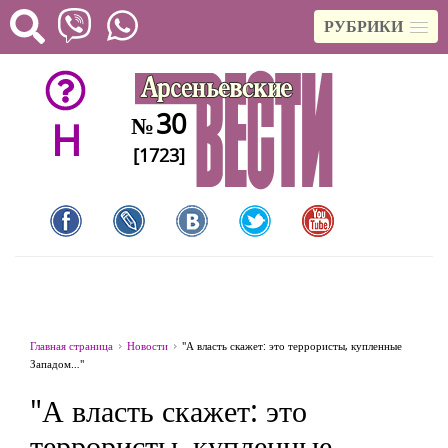
РУБРИКИ
30
№
H
[1723]
Главная страница
Новости
"А власть скажет: это террористы, купленные
Западом…"
"А власть скажет: это
террористы, купленные