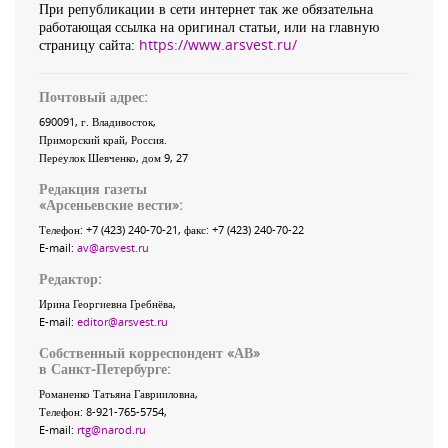
При републикации в сети интернет так же обязательна
работающая ссылка на оригинал статьи, или на главную
страницу сайта:
https://www.arsvest.ru/
Почтовый адрес:
690091
, г.
Владивосток
,
Приморский край
,
Россия
.
Переулок Шевченко
, дом 9, 27
Редакция газеты
«
Арсеньевские вести
»:
Телефон:
+7 (423) 240-70-21
, факс:
+7 (423) 240-70-22
E-mail:
av@arsvest.ru
Редактор:
Ирина Георгиевна Гребнёва,
E-mail:
editor@arsvest.ru
Собственный корреспондент «АВ»
в Санкт-Петербурге:
Романенко Татьяна Гаврииловна,
Телефон: 8-921-765-5754,
E-mail:
rtg@narod.ru