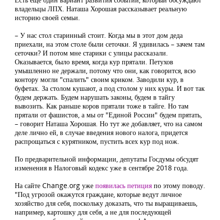
владельцы ЛПХ. Наташа Хорошая рассказывает реальную
историю своей семьи.
– У нас стол старинный стоит. Когда мы в этот дом деда
приехали, на этом столе были сеточки. Я удивилась – зачем там
сеточки? И потом мне старики с улицы рассказали.
Оказывается, было время, когда кур прятали. Петухов
умышленно не держали, потому что они, как говорится, всю
контору могли "спалить" своим криком. Заводили кур, в
буфетах. За столом кушают, а под столом у них куры. И вот так
будем держать. Будем нарушать законы, будем в тайгу
вывозить. Как раньше коров прятали тоже в тайге. Но там
прятали от фашистов, а мы от "Единой России" будем прятать,
– говорит Наташа Хорошая. Но тут же добавляет, что на самом
деле лично ей, в случае введения нового налога, придется
распрощаться с курятником, пустить всех кур под нож.
По предварительной информации, депутаты Госдумы обсудят
изменения в Налоговый кодекс уже в сентябре 2018 года.
На сайте Change.org уже
появилась петиция
по этому поводу.
"Под угрозой окажутся граждане, которые ведут личное
хозяйство для себя, поскольку доказать, что ты выращиваешь,
например, картошку для себя, а не для последующей