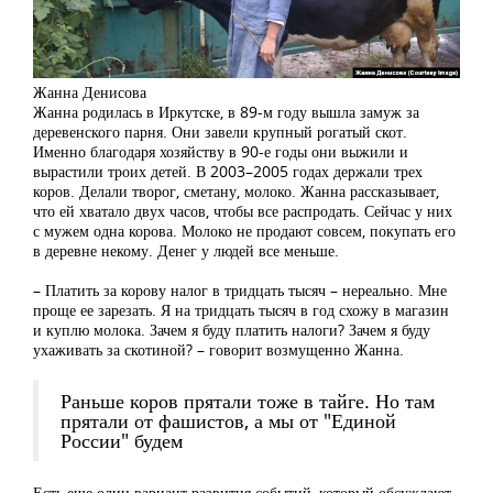
Жанна Денисова
Жанна родилась в Иркутске, в 89-м году вышла замуж за
деревенского парня. Они завели крупный рогатый скот.
Именно благодаря хозяйству в 90-е годы они выжили и
вырастили троих детей. В 2003–2005 годах держали трех
коров. Делали творог, сметану, молоко. Жанна рассказывает,
что ей хватало двух часов, чтобы все распродать. Сейчас у них
с мужем одна корова. Молоко не продают совсем, покупать его
в деревне некому. Денег у людей все меньше.
– Платить за корову налог в тридцать тысяч – нереально. Мне
проще ее зарезать. Я на тридцать тысяч в год схожу в магазин
и куплю молока. Зачем я буду платить налоги? Зачем я буду
ухаживать за скотиной? – говорит возмущенно Жанна.
Раньше коров прятали тоже в тайге. Но там
прятали от фашистов, а мы от "Единой
России" будем
Есть еще один вариант развития событий, который обсуждают