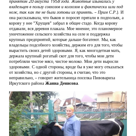
принятом 20 августа 1958 года
.
Животные изымались у
владельцев в пользу совхозов и колхозов и фактически шли под
нож, так как те не были готовы их принять.
–
Прим С.Р.
). И
она рассказывала, что быков и поросят прятали в подпольях, а
корову у нее "Хрущев" забрал в общее стадо. Когда корову
отдавали, вся деревня плакала. Мое мнение, это планомерное
уничтожение сельского хозяйства на селе и поддержка
крупных предприятий, которые дальше богатеют. Мы, как
владельцы подсобного хозяйства, держим его для того, чтобы
вырастить своих детей здоровыми. Я, как многодетная мать,
держала крупный рогатый скот для того, чтобы мои дети
потребляли чистое мясо, чистое молоко. Мои дети выросли
здоровыми. С одной стороны, вроде бы я уже могу отказаться
от хозяйства, но с другой стороны, я считаю, что это
неправильно, – говорит жительница поселка Пивовариха
Иркутского района
Жанна Денисова
.