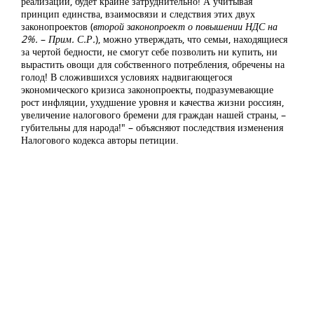
реализации, будет крайне затруднительно! А учитывая
принцип единства, взаимосвязи и следствия этих двух
законопроектов (
второй законопроект о повышении НДС на
2%.
–
Прим. С.Р.
), можно утверждать, что семьи, находящиеся
за чертой бедности, не смогут себе позволить ни купить, ни
вырастить овощи для собственного потребления, обречены на
голод! В сложившихся условиях надвигающегося
экономического кризиса законопроекты, подразумевающие
рост инфляции, ухудшение уровня и качества жизни россиян,
увеличение налогового бремени для граждан нашей страны, –
губительны для народа!" – объясняют последствия изменения
Налогового кодекса авторы петиции.