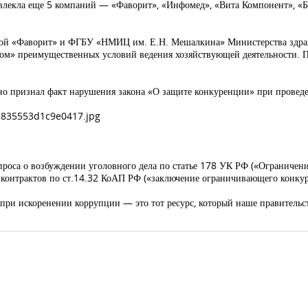
ивлекла еще 5 компаний — «Фаворит», «Инфомед», «Вита Компонент», «
рмой «Фаворит» и ФГБУ «НМИЦ им. Е.Н. Мешалкина» Министерства здра
том» преимущественных условий ведения хозяйствующей деятельности. 
о признал факт нарушения закона «О защите конкуренции» при провед
оса о возбуждении уголовного дела по статье 178 УК РФ («Ограничени
контрактов по ст.14.32 КоАП РФ («заключение ограничивающего конку
 при искоренении коррупции — это тот ресурс, который наше правительс