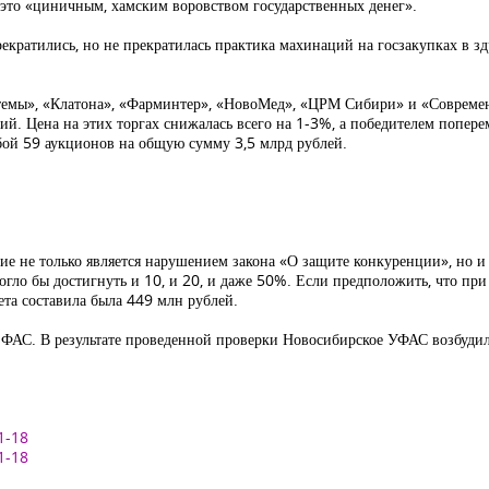
это «циничным, хамским воровством государственных денег».
кратились, но не прекратилась практика махинаций на госзакупках в з
емы», «Клатона», «Фарминтер», «НовоМед», «ЦРМ Сибири» и «Совреме
й. Цена на этих торгах снижалась всего на 1-3%, а победителем попере
бой 59 аукционов на общую сумму 3,5 млрд рублей.
ие не только является нарушением закона «О защите конкуренции», но и
гло бы достигнуть и 10, и 20, и даже 50%. Если предположить, что при
ета составила была 449 млн рублей.
ФАС. В результате проведенной проверки Новосибирское УФАС возбудило
1-18
1-18