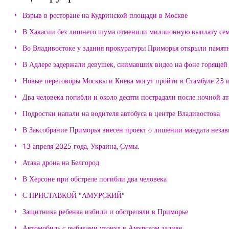
Взрыв в ресторане на Кудринской площади в Москве
В Хакасии без лишнего шума отменили миллионную выплату се
Во Владивостоке у здания прокуратуры Приморья открыли памя
В Адлере задержали девушек, снимавших видео на фоне горящей
Новые переговоры Москвы и Киева могут пройти в Стамбуле 23 
Два человека погибли и около десяти пострадали после ночной а
Подростки напали на водителя автобуса в центре Владивостока
В Заксобрание Приморья внесен проект о лишении мандата неза
13 апреля 2025 года, Украина, Сумы.
Атака дрона на Белгород
В Херсоне при обстреле погибли два человека
С ПРИСТАВКОЙ "АМУРСКИЙ"
Защитника ребенка избили и обстреляли в Приморье
Автомобиль с рыбаками утонул в Амурском заливе