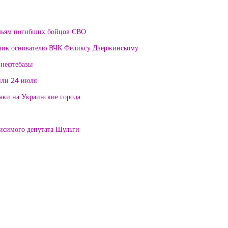
мьям погибших бойцов СВО
тник основателю ВЧК Феликсу Дзержинскому
 нефтебазы
или 24 июля
таки на Украинские города
висимого депутата Шульги