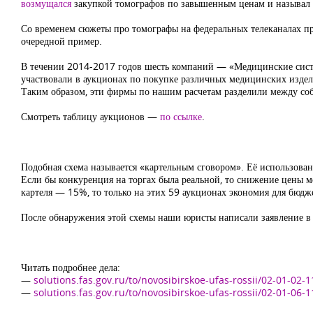
возмущался
закупкой томографов по завышенным ценам и называл 
Со временем сюжеты про томографы на федеральных телеканалах пре
очередной пример.
В течении 2014-2017 годов шесть компаний — «Медицинские сист
участвовали в аукционах по покупке различных медицинских издели
Таким образом, эти фирмы по нашим расчетам разделили между со
Смотреть таблицу аукционов —
по ссылке
.
Подобная схема называется «картельным сговором». Её использован
Если бы конкуренция на торгах была реальной, то снижение цены мо
картеля — 15%, то только на этих 59 аукционах экономия для бюдж
После обнаружения этой схемы наши юристы написали заявление в 
Читать подробнее дела:
—
solutions.fas.gov.ru/to/novosibirskoe-ufas-rossii/02-01-02-1
—
solutions.fas.gov.ru/to/novosibirskoe-ufas-rossii/02-01-06-1