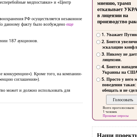
Бесперебойные медпоставки» и «Центр
мнению, трамп
отказывает УКР
в лицензии на
воохранения РФ осуществляется незаконное
производство рак
По данному факту было возбуждено
еще
1. Уважает Путин
ении 187 аукционов.
2. Боится увелич
эскалацию конфл
3. Никому не дает
лицензии.
4. Боится нападе
Украины на СШ
е конкуренции»). Кроме того, на компании-
ренцию соглашения»).
5. Просто у него 
поведения такая:
тво может и должно использовать для
обещать и не сдел
Всего проголосовало
1 человек
Прошлые опросы
Наши проект