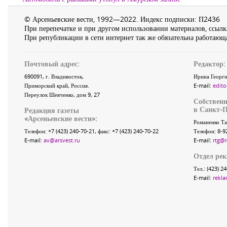
© Арсеньевские вести, 1992—2022. Индекс подписки: П2436
При перепечатке и при другом использовании материалов, ссылка
При републикации в сети интернет так же обязательна работающа
Почтовый адрес:
Редактор:
690091
, г.
Владивосток
,
Ирина Георги
Приморский край
,
Россия
.
E-mail:
edito
Переулок Шевченко
, дом 9, 27
Собственн
в Санкт-П
Редакция газеты
«
Арсеньевские вести
»:
Романенко Та
Телефон:
+7 (423) 240-70-21
, факс:
+7 (423) 240-70-22
Телефон: 8-9
E-mail:
av@arsvest.ru
E-mail:
rtg@
Отдел ре
Тел.: (423) 2
E-mail:
rekla