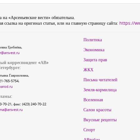
 на «Арсеньевские вести» обязательна.
я ссылка на оригинал статьи, или на главную страницу сайта:
https://w
Политика
евна Гребнёва,
Экономика
r@arsvest.ru
Защита прав
ый корреспондент «АВ»
етербурге:
ЖКХ
тьяна Гаврииловна,
Письма читателей
21-765-5754,
narod.ru
Земля-кормилица
кламы:
Вселенная
40-70-21, факс: (423) 240-70-22
Салон красоты
ma@arsvest.ru
Вкусные рецепты
Спорт
АВтобан