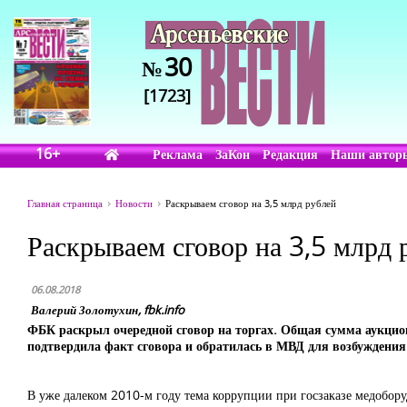
30
№
[1723]
16+
Реклама
ЗаКон
Редакция
Наши автор
Главная страница
Новости
Раскрываем сговор на 3,5 млрд рублей
Раскрываем сговор на 3,5 млрд 
06.08.2018
Валерий Золотухин, fbk.info
ФБК раскрыл очередной сговор на торгах. Общая сумма аукцио
подтвердила факт сговора и обратилась в МВД для возбуждения 
В уже далеком 2010-м году тема коррупции при госзаказе медобору