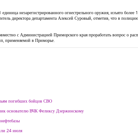
1 единица незарегистрированного огнестрельного оружия, изъято более
итель директора департамента Алексей Суровый, отметив, что в полицию
местно с Администрацией Приморского края проработать вопрос о расп
пп, применяемой в Приморье.
мьям погибших бойцов СВО
тник основателю ВЧК Феликсу Дзержинскому
 нефтебазы
или 24 июля