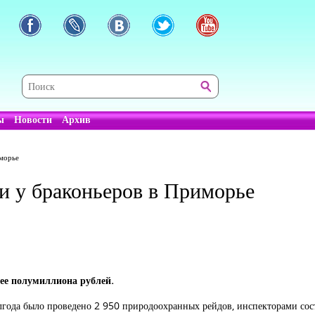
ы
Новости
Архив
иморье
и у браконьеров в Приморье
ее полумиллиона рублей.
олгода было проведено 2 950 природоохранных рейдов, инспекторами со