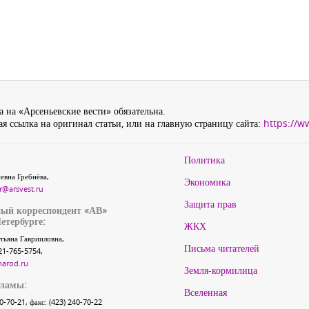
 на «Арсеньевские вести» обязательна.
я ссылка на оригинал статьи, или на главную страницу сайта:
https://w
Политика
евна Гребнёва,
Экономика
r@arsvest.ru
Защита прав
ый корреспондент «АВ»
етербурге:
ЖКХ
тьяна Гаврииловна,
Письма читателей
21-765-5754,
narod.ru
Земля-кормилица
кламы:
Вселенная
40-70-21, факс: (423) 240-70-22