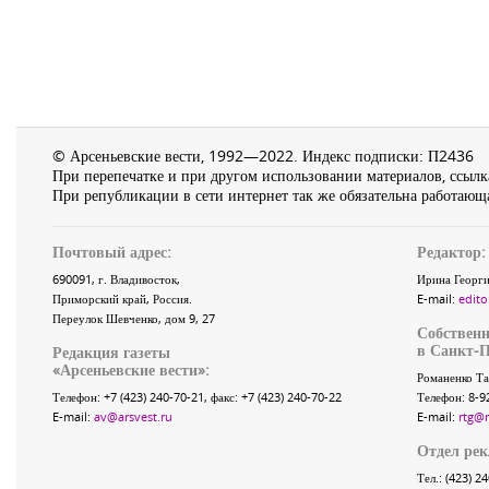
© Арсеньевские вести, 1992—2022. Индекс подписки: П2436
При перепечатке и при другом использовании материалов, ссылка
При републикации в сети интернет так же обязательна работающа
Почтовый адрес:
Редактор:
690091
, г.
Владивосток
,
Ирина Георги
Приморский край
,
Россия
.
E-mail:
edito
Переулок Шевченко
, дом 9, 27
Собственн
в Санкт-П
Редакция газеты
«
Арсеньевские вести
»:
Романенко Та
Телефон:
+7 (423) 240-70-21
, факс:
+7 (423) 240-70-22
Телефон: 8-9
E-mail:
av@arsvest.ru
E-mail:
rtg@
Отдел ре
Тел.: (423) 2