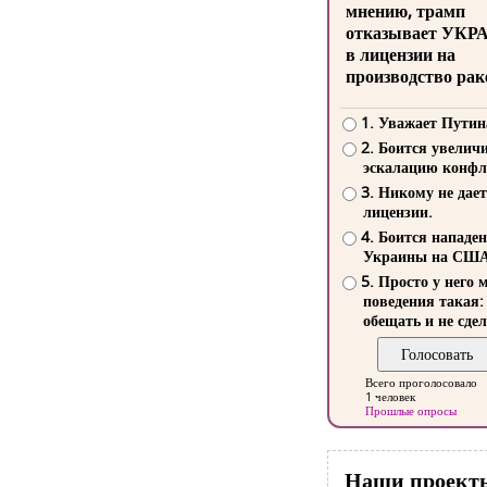
мнению, трамп
отказывает УКР
в лицензии на
производство рак
1. Уважает Путин
2. Боится увелич
эскалацию конфл
3. Никому не дает
лицензии.
4. Боится нападе
Украины на СШ
5. Просто у него 
поведения такая:
обещать и не сдел
Всего проголосовало
1 человек
Прошлые опросы
Наши проект