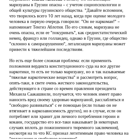
марихуаны в Грузии опасна – с учетом социопсихологии и
общей культуры грузинского общества. "Давайте вспомним,
что творилось всего 10 лет назад, когда при оценке молодого
человека в первую очередь говорили: "Он не наркоман!" –
напоминает Тенгиз Аблотия. По его словам, марихуана не
очень опасна, если ее "покуривать", как среднестатистический
немец, француз или голландец, однако в Грузии, где общество
"склонно к саморазрушению", легализация марихуаны может
привести к тяжелейшим последствиям.
Но есть еще более сложная проблема: если применить
положения вердикта конституционного суда на все другие
наркотики, то есть не только марихуану, но и так называемые
"тяжелые наркотические вещества" и рассмотреть вопрос,
опять-таки, в свете очень жесткого законодательства,
действующего в стране со времен правления президента
Михаила Саакашвили, получается, что человек имеет право
наносить вред своему здоровью марихуаной, расслабляться и
"свободно развиваться" с ее помощью (если только он не
втягивает в наркозависимость других), но в случае, если он
потребляет или хранит для личного потребления героин и
кокаин, государство его все-таки наказывает (в некоторых
случаях вплоть до пожизненного тюремного заключения),
несмотря на то что КС признал легитимным право человека на
"релаксацию и свободное развитие".