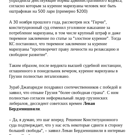
упразднила действующие нормы административного кодекса,
согласно которым за курение марихуаны человек мог быть
оштрафован на 500 лари (примерно $200)
А 30 ноября прошлого года, рассмотрев иск "Гирчи",
конституционный суд отменил уголовное наказание за
потребление марихуаны, в том числе крупный штраф и даже
тюремное заключение по статье за "злостное курение". Тогда
КС постановил, что тюремное заключение за курение
марихуаны "противоречит праву личности на релаксацию и
свободное развитие".
Таким образом, после вердикта высшей судебной инстанции,
оглашенного в понедельник вечером, курение марихуаны в
Грузии полностью легализовано.
Зураб Джапаридзе поздравил соотечественников с победой и
заявил, что отныне Грузия "более свободная страна". С ним
полностью согласен неформальный лидер грузинских
либералов, диссидент советских времен
Леван
Бердзенишвили
.
– Да, я думаю, это шаг вперед. Решение Конституционного
суда подтверждает, что у нас есть некоторые сдвиги в сторону
большей свободы", – заявил Леван Бердзенишвили в интервью