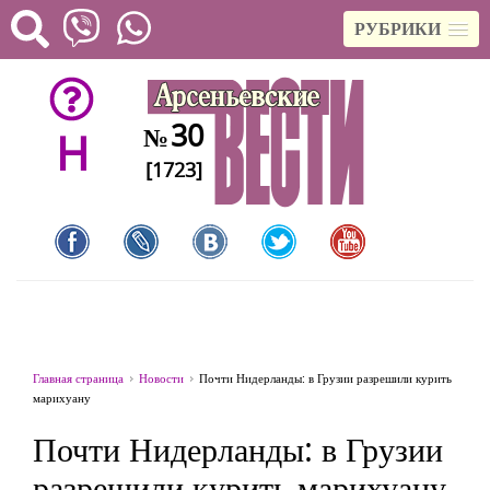
РУБРИКИ
30
№
H
[1723]
Главная страница
Новости
Почти Нидерланды: в Грузии разрешили курить
марихуану
Почти Нидерланды: в Грузии
разрешили курить марихуану