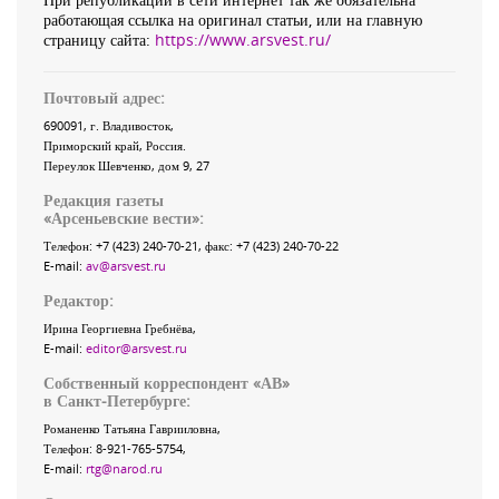
работающая ссылка на оригинал статьи, или на главную
страницу сайта:
https://www.arsvest.ru/
Почтовый адрес:
690091
, г.
Владивосток
,
Приморский край
,
Россия
.
Переулок Шевченко
, дом 9, 27
Редакция газеты
«
Арсеньевские вести
»:
Телефон:
+7 (423) 240-70-21
, факс:
+7 (423) 240-70-22
E-mail:
av@arsvest.ru
Редактор:
Ирина Георгиевна Гребнёва,
E-mail:
editor@arsvest.ru
Собственный корреспондент «АВ»
в Санкт-Петербурге:
Романенко Татьяна Гаврииловна,
Телефон: 8-921-765-5754,
E-mail:
rtg@narod.ru