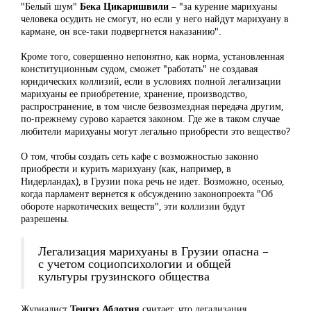
"Белый шум"
Бека Цикаришвили
– "за курение марихуаны
человека осудить не смогут, но если у него найдут марихуану в
кармане, он все-таки подвергнется наказанию".
Кроме того, совершенно непонятно, как норма, установленная
конституционным судом, сможет "работать" не создавая
юридических коллизий, если в условиях полной легализации
марихуаны ее приобретение, хранение, производство,
распространение, в том числе безвозмездная передача другим,
по-прежнему сурово карается законом. Где же в таком случае
любители марихуаны могут легально приобрести это вещество?
О том, чтобы создать сеть кафе с возможностью законно
приобрести и курить марихуану (как, например, в
Нидерландах), в Грузии пока речь не идет. Возможно, осенью,
когда парламент вернется к обсуждению законопроекта "Об
обороте наркотических веществ", эти коллизии будут
разрешены.
Легализация марихуаны в Грузии опасна –
с учетом социопсихологии и общей
культуры грузинского общества
Журналист
Тенгиз Аблотия
считает, что легализация