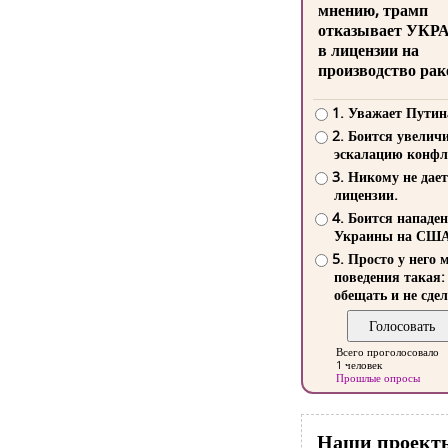
мнению, трамп
отказывает УКР
в лицензии на
производство рак
1. Уважает Путин
2. Боится увелич
эскалацию конфл
3. Никому не дает
лицензии.
4. Боится нападе
Украины на СШ
5. Просто у него 
поведения такая:
обещать и не сдел
Всего проголосовало
1 человек
Прошлые опросы
Наши проект