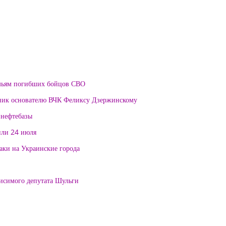
мьям погибших бойцов СВО
тник основателю ВЧК Феликсу Дзержинскому
 нефтебазы
или 24 июля
таки на Украинские города
висимого депутата Шульги