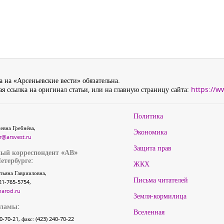
 на «Арсеньевские вести» обязательна.
я ссылка на оригинал статьи, или на главную страницу сайта:
https://w
Политика
евна Гребнёва,
Экономика
r@arsvest.ru
Защита прав
ый корреспондент «АВ»
етербурге:
ЖКХ
тьяна Гаврииловна,
Письма читателей
21-765-5754,
narod.ru
Земля-кормилица
кламы:
Вселенная
40-70-21, факс: (423) 240-70-22