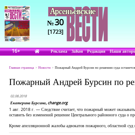
30
№
[1723]
16+
Реклама
ЗаКон
Редакция
Наши автор
Главная страница
Новости
Пожарный Андрей Бурсин по решению суда останется
Пожарный Андрей Бурсин по реш
02.08.2018
Екатерина Бурсина, change.org
1 авг. 2018 г. —
Следствие считает, что пожарный может оказывать
оставить без изменений решение Центрального районного суда о пр
Кроме апелляционной жалобы адвокатов пожарного, областной суд 