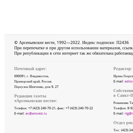
© Арсеньевские вести, 1992—2022. Индекс подписки: П2436
При перепечатке и при другом использовании материалов, ссылка
При републикации в сети интернет так же обязательна работающа
Почтовый адрес:
Редактор:
690091
, г.
Владивосток
,
Ирина Георги
Приморский край
,
Россия
.
E-mail:
edito
Переулок Шевченко
, дом 9, 27
Собственн
в Санкт-П
Редакция газеты
«
Арсеньевские вести
»:
Романенко Та
Телефон:
+7 (423) 240-70-21
, факс:
+7 (423) 240-70-22
Телефон: 8-9
E-mail:
av@arsvest.ru
E-mail:
rtg@
Отдел ре
Тел.: (423) 2