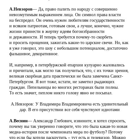
А.Невзоров
― Да, право палить по народу с совершенно
невозмутимым выражением лица. Он символ права власти
на беспредел. Он очень нужен любителям государственности
и всяким патриотам, готовым свои, а лучше, конечно, чужие
жизни принести в жертву идеям богоизбранности
и державности. И теперь требуется почему-то скорбеть
и просить прощения, зажигать какие-то царские свечи. Но, как
я уже говорил, это шоу с небольшим потенциалом, достаточно
фальшивое, декоративное.
И, например, в петербуржской епархии кулуарно жаловались
и причитали, как могло так получиться, что, с их точки зрения,
великая скорбная дата практически не была замечена Санкт-
Петербургом. Я вот тоже, кстати, не заметил рыдающих
граждан. Пепельницы во многих ресторанах были полны.
То есть значит, пеплом никто голову явно не посыпал.
А.Невзоров: У Владимира Владимировича есть удивительный
дар. В его присутствии все себя чувствуют идиотами
А.Веснин
― Александр Глебович, извините, я хотел спросить,
почему вы так уверенно говорите, что это была какая-то новая
медиа-история после чемпионата мира по футболу? Потому
что если бы хотели раскрутить – тут есть и телевизор. Можно