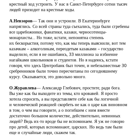
крестный ход устроить. У нас в Санкт-Петербурге сотни тысяч
людей приходит на крестные ходы.
А.Невзоров
― Так они и устроили. В Екатеринбурге
напряглись. Со всей страны туда съехались, туда были сгребены
все царебожники, фанатики, казаки, черносотенцы-
монархисты… Но тоже, кстати, непонятна степень
их бескорыстия, потому что, как мы теперь выяснили, вот тем
казачкам – алкоголикам, переодетым казаками – государство
выделило, если я не ошибаюсь, 33 миллиона за избиение
нагайками школьников и студентов. Но я надеюсь, кстати
говоря, что здесь Центробанк был точен, и небезызвестные 30
сребренников были точно пересчитаны по сегодняшнему
курсу. Оказывается, это довольно много.
О.Журавлева
― Александр Глебович, простите, ради бога.
Вы уже как бы выходите из темы, кто кровавей. Я просто
хотела спросить, а вы представляете себе как бы логичной
и человеческой реакцией скорбеть не как о царе как виновном
в том, о чем вы говорите, а о погибшем с ним вместе
достаточно большом количестве, действительно, невинных
людей? Ведь их-то вроде бы не вспоминаем. Я уж не говорю
про детей, которых вспоминают, царских. Но ведь там были
еще и случайные люди, скажем так.