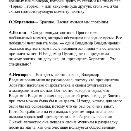
военных пенсионеров, который долго со слезами на глазах пел:
«Горько… горько…» или какую-нибудь другую, столь же, я бы
сказал соответствующую моменту песенку.
О.Журавлева
― Красиво. Насчет музыки мы спокойны.
А.Веснин
― Оля упомянула зонтики. Просто тоже
любопытный момент, который обсуждали последнее время. Все
победили чемпионата мира — один Владимир Владимирович
оказался под зонтиком после начавшегося ливня – а остальные
президенты нет. И Владимир Путин даже не предложил
никому зонтик: ни девушке, ни президента Хорватии… Это
специально?
А.Невзоров
― Вот здесь, честно говоря, Владимир
Владимирович меня не разочаровал, потому что президентша
Хорватии настолько очаровательна и своим хулиганством
и манерами и легкостью. Вот честно говоря, я ждал, что
Владимир Владимирович предложит ей руку и сердце. Зонтик
при этом можно было бы и не давать. И тогда, кстати, для этого
были бы все основания, потому что он был бы очень занят.
И это бы сработало на его имидж с учетом поразительного
имиджа хорватской президентши и ее общего очарования.
С какой легкостью она пошла к своим мужикам в раздевалку
после их матча, как она блестяще пользуется общественным