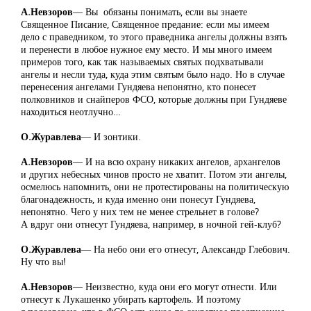
А.Невзоров
― Вы обязаны понимать, если вы знаете
Священное Писание, Священное предание: если мы имеем
дело с праведником, то этого праведника ангелы должны взять
и перенести в любое нужное ему место. И мы много имеем
примеров того, как так называемых святых подхватывали
ангелы и несли туда, куда этим святым было надо. Но в случае
перенесения ангелами Гундяева непонятно, кто понесет
полковников и снайперов ФСО, которые должны при Гундяеве
находиться неотлучно…
О.Журавлева
― И зонтики.
А.Невзоров
― И на всю охрану никаких ангелов, архангелов
и других небесных чинов просто не хватит. Потом эти ангелы,
осмелюсь напомнить, они не протестированы на политическую
благонадежность, и куда именно они понесут Гундяева,
непонятно. Чего у них тем не менее стрельнет в голове?
А вдруг они отнесут Гундяева, например, в ночной гей-клуб?
О.Журавлева
― На небо они его отнесут, Александр Глебович.
Ну что вы!
А.Невзоров
― Неизвестно, куда они его могут отнести. Или
отнесут к Лукашенко убирать картофель. И поэтому