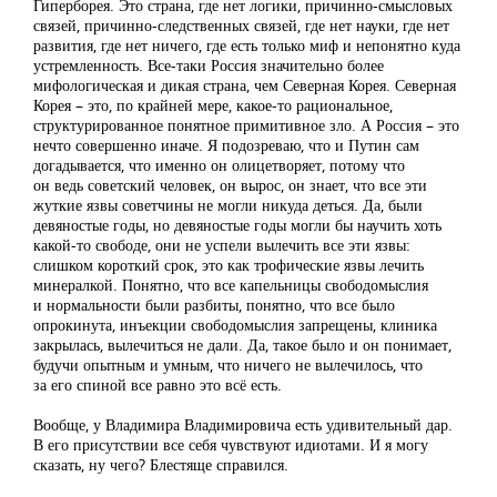
Гиперборея. Это страна, где нет логики, причинно-смысловых
связей, причинно-следственных связей, где нет науки, где нет
развития, где нет ничего, где есть только миф и непонятно куда
устремленность. Все-таки Россия значительно более
мифологическая и дикая страна, чем Северная Корея. Северная
Корея – это, по крайней мере, какое-то рациональное,
структурированное понятное примитивное зло. А Россия – это
нечто совершенно иначе. Я подозреваю, что и Путин сам
догадывается, что именно он олицетворяет, потому что
он ведь советский человек, он вырос, он знает, что все эти
жуткие язвы советчины не могли никуда деться. Да, были
девяностые годы, но девяностые годы могли бы научить хоть
какой-то свободе, они не успели вылечить все эти язвы:
слишком короткий срок, это как трофические язвы лечить
минералкой. Понятно, что все капельницы свободомыслия
и нормальности были разбиты, понятно, что все было
опрокинута, инъекции свободомыслия запрещены, клиника
закрылась, вылечиться не дали. Да, такое было и он понимает,
будучи опытным и умным, что ничего не вылечилось, что
за его спиной все равно это всё есть.
Вообще, у Владимира Владимировича есть удивительный дар.
В его присутствии все себя чувствуют идиотами. И я могу
сказать, ну чего? Блестяще справился.