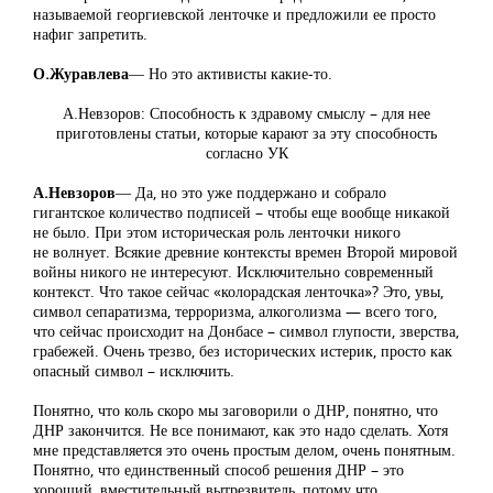
называемой георгиевской ленточке и предложили ее просто
нафиг запретить.
О.Журавлева
― Но это активисты какие-то.
А.Невзоров: Способность к здравому смыслу – для нее
приготовлены статьи, которые карают за эту способность
согласно УК
А.Невзоров
― Да, но это уже поддержано и собрало
гигантское количество подписей – чтобы еще вообще никакой
не было. При этом историческая роль ленточки никого
не волнует. Всякие древние контексты времен Второй мировой
войны никого не интересуют. Исключительно современный
контекст. Что такое сейчас «колорадская ленточка»? Это, увы,
символ сепаратизма, терроризма, алкоголизма — всего того,
что сейчас происходит на Донбасе – символ глупости, зверства,
грабежей. Очень трезво, без исторических истерик, просто как
опасный символ – исключить.
Понятно, что коль скоро мы заговорили о ДНР, понятно, что
ДНР закончится. Не все понимают, как это надо сделать. Хотя
мне представляется это очень простым делом, очень понятным.
Понятно, что единственный способ решения ДНР – это
хороший, вместительный вытрезвитель, потому что