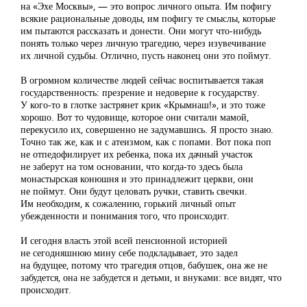
на «Эхе Москвы», — это вопрос личного опыта. Им пофигу
всякие рациональные доводы, им пофигу те смыслы, которые
им пытаются рассказать и донести. Они могут что-нибудь
понять только через личную трагедию, через изувечивание
их личной судьбы. Отлично, пусть наконец они это поймут.
В огромном количестве людей сейчас воспитывается такая
государственность: презрение и недоверие к государству.
У кого-то в глотке застрянет крик «Крымнаш!», и это тоже
хорошо. Вот то чудовище, которое они считали мамой,
перекусило их, совершенно не задумавшись. Я просто знаю.
Точно так же, как и с атеизмом, как с попами. Вот пока поп
не отпедофилирует их ребенка, пока их дачный участок
не заберут на том основании, что когда-то здесь была
монастырская конюшня и это принадлежит церкви, они
не поймут. Они будут целовать ручки, ставить свечки.
Им необходим, к сожалению, горький личный опыт
убежденности и понимания того, что происходит.
И сегодня власть этой всей пенсионной историей
не сегодняшнюю мину себе подкладывает, это задел
на будущее, потому что трагедия отцов, бабушек, она же не
забудется, она не забудется и детьми, и внуками: все видят, что
происходит.