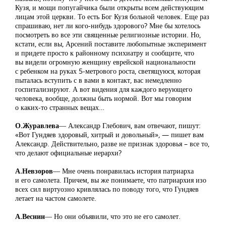
Кузя, и мощи попугайчика были открыты всем действующим
лицам этой церкви. То есть Бог Кузя больной человек. Еще раз
спрашиваю, нет ли кого-нибудь здорового? Мне бы хотелось
посмотреть во все эти священные религиозные истории. Но,
кстати, если вы, Арсений поставите любопытные эксперимент
и придете просто к районному психиатру и сообщите, что
вы видели огромную женщину еврейской национальности
с ребенком на руках 5-метрового роста, светящуюся, которая
пыталась вступить с в вами в контакт, вас немедленно
госпитализируют. А вот видения для каждого верующего
человека, вообще, должны быть нормой. Вот мы говорим
о каких-то странных вещах…
О.Журавлева
― Александр Глебович, вам отвечают, пишут:
«Вот Гундяев здоровый, хитрый и довольный», — пишет вам
Александр. Действительно, разве не признак здоровья – все то,
что делают официальные иерархи?
А.Невзоров
― Мне очень понравилась история патриарха
и его самолета. Причем, вы же понимаете, что патриархия изо
всех сил виртуозно кривлялась по поводу того, что Гундяев
летает на частом самолете.
А.Веснин
― Но они объявили, что это не его самолет.