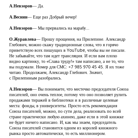
А.Невзоров
― Да.
А.Веснин
― Еще раз Добрый вечер!
А.Невзоров
― Мы прервались на марабу…
О.Журавлева
― Прошу прощения, на Прилепине. Александр
Глебович, можно скажу традиционные слова, что я горячо
приветствую всех пишущих в YouTube, чтобы вы не писали.
Не забывайте, что там идет трансляция. И если вам плохо
видно картинку, то «Слава труду!» там написано, а не то, что
вы подумали. Номер для СМС: +7 985 970 45 45. Я их тоже
читаю. Продолжаем, Александр Глебович. Значит,
с Прилепиным разобрались.
А.Невзоров
― Вы понимаете, что местечко председателя Союза
писателей, оно очень теплое, потому что оно позволяет рулить
продажами тиражей в библиотеки и в различные целевые
места: фонды, в университеты. Просто есть рекомендация
Союза писателей, можно, по сути дела, реализовать по всей
стране практически любую ахинею, даже если в этой книжке
не будет ничего написано. И, как мы знаем, председатель
Союза писателей становится одним из королей книжного
рынка просто автоматически, то есть миллионером.