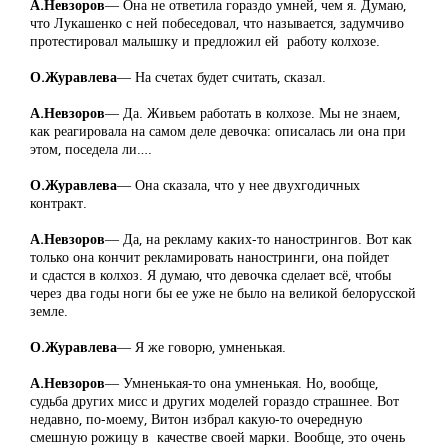
А.Невзоров
― Она не ответила гораздо умней, чем я. Думаю,
что Лукашенко с ней побеседовал, что называется, задумчиво
протестировал малышку и предложил ей работу колхозе.
О.Журавлева
― На счетах будет считать, сказал.
А.Невзоров
― Да. Живьем работать в колхозе. Мы не знаем,
как реагировала на самом деле девочка: описалась ли она при
этом, поседела ли….
О.Журавлева
― Она сказала, что у нее двухгодичных
контракт.
А.Невзоров
― Да, на рекламу каких-то нанострингов. Вот как
только она кончит рекламировать наностринги, она пойдет
и сдастся в колхоз. Я думаю, что девочка сделает всё, чтобы
через два годы ноги бы ее уже не было на великой белорусской
земле.
О.Журавлева
― Я же говорю, умненькая.
А.Невзоров
― Умненькая-то она умненькая. Но, вообще,
судьба других мисс и других моделей гораздо страшнее. Вот
недавно, по-моему, Витон избрал какую-то очередную
смешную рожицу в качестве своей марки. Вообще, это очень