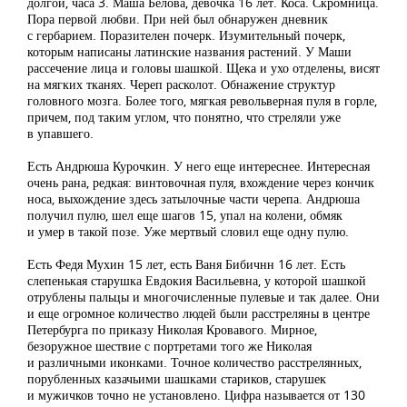
долгой, часа 3. Маша Белова, девочка 16 лет. Коса. Скромница.
Пора первой любви. При ней был обнаружен дневник
с гербарием. Поразителен почерк. Изумительный почерк,
которым написаны латинские названия растений. У Маши
рассечение лица и головы шашкой. Щека и ухо отделены, висят
на мягких тканях. Череп расколот. Обнажение структур
головного мозга. Более того, мягкая револьверная пуля в горле,
причем, под таким углом, что понятно, что стреляли уже
в упавшего.
Есть Андрюша Курочкин. У него еще интереснее. Интересная
очень рана, редкая: винтовочная пуля, вхождение через кончик
носа, выхождение здесь затылочные части черепа. Андрюша
получил пулю, шел еще шагов 15, упал на колени, обмяк
и умер в такой позе. Уже мертвый словил еще одну пулю.
Есть Федя Мухин 15 лет, есть Ваня Бибичнн 16 лет. Есть
слепенькая старушка Евдокия Васильевна, у которой шашкой
отрублены пальцы и многочисленные пулевые и так далее. Они
и еще огромное количество людей были расстреляны в центре
Петербурга по приказу Николая Кровавого. Мирное,
безоружное шествие с портретами того же Николая
и различными иконками. Точное количество расстрелянных,
порубленных казачьими шашками стариков, старушек
и мужичков точно не установлено. Цифра называется от 130