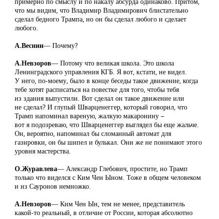
примерно по смыслу и по накалу абсурда одинаково. Притом,
что мы видим, что Владимир Владимирович блистательно
сделал бедного Трампа, но он бы сделал любого и сделает
любого.
А.Веснин
― Почему?
А.Невзоров
― Потому что великая школа. Это школа
Ленинградского управления КГБ. Я вот, кстати, не видел.
У него, по-моему, было в конце беседы такое движение, когда
тебе хотят расписаться на повестке для того, чтобы тебя
из здания выпустили. Вот сделал он такое движение или
не сделал? И глупый Шварценеггер, который говорил, что
Трамп напоминал вареную, жалкую макаронину –
вот я подозреваю, что Шварценеггер выглядел бы еще жальче.
Он, вероятно, напоминал бы сломанный автомат для
газировки, он бы шипел и булькал. Они же не понимают этого
уровня мастерства.
О.Журавлева
― Александр Глебович, простите, но Трамп
только что виделся с Ким Чен Ыном. Тоже в общем человеком
и из Сауронов немножко.
А.Невзоров
― Ким Чен Ын, тем не менее, представитель
какой-то реальный, в отличие от России, которая абсолютно