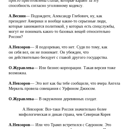
просто приготовлены статьи, которые карают за эту
способность согласно уголовному кодексу.
А.Веснин
― Подождите, Александр Глебович, ну, как
президент Америки и вообще какие-то серьезные люди,
которые занимаются политикой, у которых есть спецслужбы,
могут не понимать каких-то базовых вещей относительно
России?
А.Невзоров
― Я подозреваю, что нет. Судя по тому, как
он себя вел, он не понимает. Он убежден, что
он действительно беседует с главой другого государства.
О.Журавлева
― Или бизнес-корпорации. Такая версия тоже
возможна.
А.Невзоров
― Это вот как бы тебе сообщили, что вчера Ангела
Меркель провела совещания с Урфином Джюсом.
О.Журавлева
― В окружении деревянных солдат.
А.Невзоров: Все-таки Россия значительно более
мифологическая и дикая страна, чем Северная Корея
А.Невзоров
― Или что Трамп встретился с Сауроном. Это