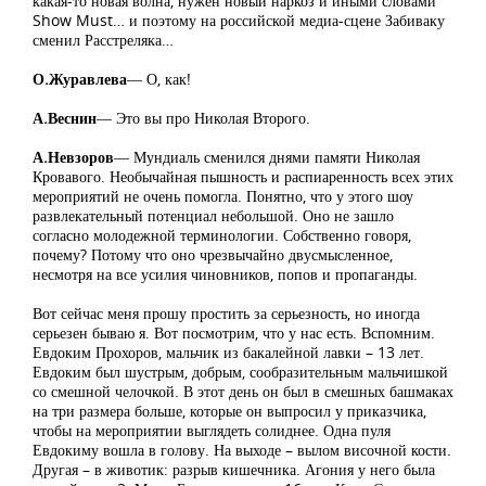
какая-то новая волна, нужен новый наркоз и иными словами
Show Must… и поэтому на российской медиа-сцене Забиваку
сменил Расстреляка…
О.Журавлева
― О, как!
А.Веснин
― Это вы про Николая Второго.
А.Невзоров
― Мундиаль сменился днями памяти Николая
Кровавого. Необычайная пышность и распиаренность всех этих
мероприятий не очень помогла. Понятно, что у этого шоу
развлекательный потенциал небольшой. Оно не зашло
согласно молодежной терминологии. Собственно говоря,
почему? Потому что оно чрезвычайно двусмысленное,
несмотря на все усилия чиновников, попов и пропаганды.
Вот сейчас меня прошу простить за серьезность, но иногда
серьезен бываю я. Вот посмотрим, что у нас есть. Вспомним.
Евдоким Прохоров, мальчик из бакалейной лавки – 13 лет.
Евдоким был шустрым, добрым, сообразительным мальчишкой
со смешной челочкой. В этот день он был в смешных башмаках
на три размера больше, которые он выпросил у приказчика,
чтобы на мероприятии выглядеть солиднее. Одна пуля
Евдокиму вошла в голову. На выходе – вылом височной кости.
Другая – в животик: разрыв кишечника. Агония у него была