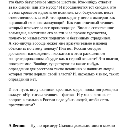
это было безупречное мирное шествие. Кто-нибудь ответит
за их смерти или это мусор? И прославляется тот сегодня, кто
в этом кровавом идиотизме повинен, кто, безусловно, несет
ответственность за всё, что происходит у него в империи как
верховный главнокомандующий. Как единственный человек,
который отвечает за все происходящее. Вполне естественное
возмездие, настигшее его за эти и за прочие художества,
почему-то называются подвигом и безвинным страданием.
А кто-нибудь вообще может мне вразумительно наконец
объяснить по этому поводу? Или вот России сегодня
доставляет наслаждение плескаться в этом раскаленном
концентрированном абсурде как в серной кислоте? Это опасно,
поверьте мне. Вообще, существуют ли какие-нибудь
оправдания для расстрела тысяч невинных и наивных людей,
которые глупо верили своей власти? И, насколько я знаю, таких
оправданий нет.
И вот пусть все участники крестных ходов, попы, погромщики
скажут: «Ну, тысяча человек – фигня». И у меня возникает
вопрос: а сколько в России надо убить людей, чтобы стать
преступником?
А.Веснин
― Ну, по примеру Сталина довольно много можно