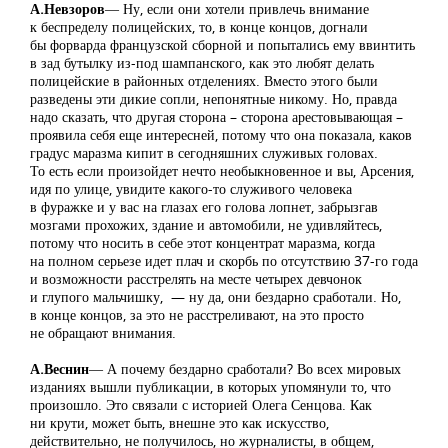
А.Невзоров
― Ну, если они хотели привлечь внимание
к беспределу полицейских, то, в конце концов, догнали
бы форварда французской сборной и попытались ему ввинтить
в зад бутылку из-под шампанского, как это любят делать
полицейские в районных отделениях. Вместо этого были
разведены эти дикие сопли, непонятные никому. Но, правда
надо сказать, что другая сторона – сторона арестовывающая –
проявила себя еще интересней, потому что она показала, каков
градус маразма кипит в сегодняшних служивых головах.
То есть если произойдет нечто необыкновенное и вы, Арсения,
идя по улице, увидите какого-то служивого человека
в фуражке и у вас на глазах его голова лопнет, забрызгав
мозгами прохожих, здание и автомобили, не удивляйтесь,
потому что носить в себе этот концентрат маразма, когда
на полном серьезе идет плач и скорбь по отсутствию 37-го года
и возможности расстрелять на месте четырех девчонок
и глупого мальчишку, — ну да, они бездарно сработали. Но,
в конце концов, за это не расстреливают, на это просто
не обращают внимания.
А.Веснин
― А почему бездарно сработали? Во всех мировых
изданиях вышли публикации, в которых упомянули то, что
произошло. Это связали с историей Олега Сенцова. Как
ни крути, может быть, внешне это как искусство,
действительно, не получилось, но журналисты, в общем,