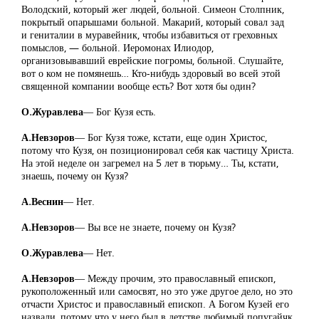
Володский, который жег людей, больной. Симеон Столпник,
покрытый опарышами больной. Макарий, который совал зад
и гениталии в муравейник, чтобы избавиться от греховных
помыслов, — больной. Иеромонах Илиодор,
организовывавший еврейские погромы, больной. Слушайте,
вот о ком не помянешь… Кто-нибудь здоровый во всей этой
священной компании вообще есть? Вот хотя бы один?
О.Журавлева
― Бог Кузя есть.
А.Невзоров
― Бог Кузя тоже, кстати, еще один Христос,
потому что Кузя, он позиционировал себя как частицу Христа.
На этой неделе он загремел на 5 лет в тюрьму… Ты, кстати,
знаешь, почему он Кузя?
А.Веснин
― Нет.
А.Невзоров
― Вы все не знаете, почему он Кузя?
О.Журавлева
― Нет.
А.Невзоров
― Между прочим, это православный епископ,
рукоположенный или самосвят, но это уже другое дело, но это
отчасти Христос и православный епископ. А Богом Кузей его
назвали, потому что у него был в детстве любимый попугайчк