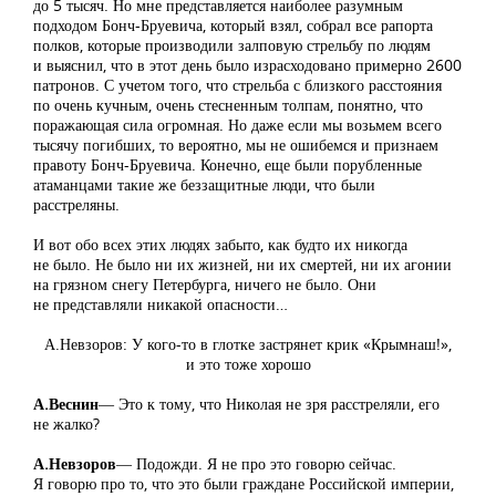
до 5 тысяч. Но мне представляется наиболее разумным
подходом Бонч-Бруевича, который взял, собрал все рапорта
полков, которые производили залповую стрельбу по людям
и выяснил, что в этот день было израсходовано примерно 2600
патронов. С учетом того, что стрельба с близкого расстояния
по очень кучным, очень стесненным толпам, понятно, что
поражающая сила огромная. Но даже если мы возьмем всего
тысячу погибших, то вероятно, мы не ошибемся и признаем
правоту Бонч-Бруевича. Конечно, еще были порубленные
атаманцами такие же беззащитные люди, что были
расстреляны.
И вот обо всех этих людях забыто, как будто их никогда
не было. Не было ни их жизней, ни их смертей, ни их агонии
на грязном снегу Петербурга, ничего не было. Они
не представляли никакой опасности…
А.Невзоров: У кого-то в глотке застрянет крик «Крымнаш!»,
и это тоже хорошо
А.Веснин
― Это к тому, что Николая не зря расстреляли, его
не жалко?
А.Невзоров
― Подожди. Я не про это говорю сейчас.
Я говорю про то, что это были граждане Российской империи,