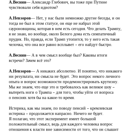
А.Веснин
― Александр Глебович, вы тоже при Путине
чувствовали себя идиотом?
А.Невзоров
― Нет, у нас были немножко другие беседы, и он
тогда не был в этом статусе, он еще не набрал этой
сауроновщины, которая в нем есть сегодня. Что делать Трампу,
я не знаю, но вообще, около Белого дома есть симпатичный
прудик. Но, правда, если Трамп утопится, то у него есть такая
челочка, что она все равно всплывет – его найдут быстро.
А.Веснин
― А в чем смысл вообще был? Каковы итоги
встречи? Зачем всё это?
А.Невзоров
― А никаких абсолютно. И понятно, что никакого
ни результата, ни смысла не будет. Это вопрос некого личного
опыта и вопрос возможности продемонстрировать крутизну.
Мы же знаем, что еще это и требовалось как великое шоу –
вытереть ноги о Трампа – для того, чтобы уйти от вопроса
о пенсиях хотя бы на какое-то время.
Истерика, как мы знаем, по поводу пенсий – кремлевская
истерика – продолжается напрасно. Ничего не будет.
Я полагаю, что этот эксперимент имеет большой
положительный смысл, ведь для каждого человека вопрос
отношения к власти вне зависимости от того, что он слышит