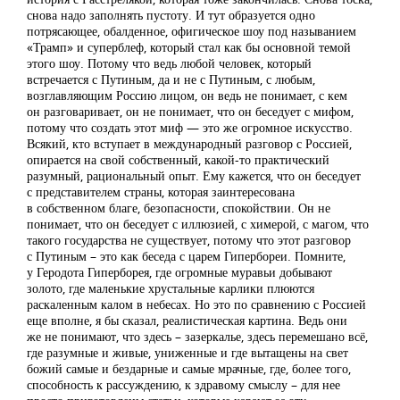
снова надо заполнять пустоту. И тут образуется одно
потрясающее, обалденное, офигическое шоу под называнием
«Трамп» и суперблеф, который стал как бы основной темой
этого шоу. Потому что ведь любой человек, который
встречается с Путиным, да и не с Путиным, с любым,
возглавляющим Россию лицом, он ведь не понимает, с кем
он разговаривает, он не понимает, что он беседует с мифом,
потому что создать этот миф — это же огромное искусство.
Всякий, кто вступает в международный разговор с Россией,
опирается на свой собственный, какой-то практический
разумный, рациональный опыт. Ему кажется, что он беседует
с представителем страны, которая заинтересована
в собственном благе, безопасности, спокойствии. Он не
понимает, что он беседует с иллюзией, с химерой, с магом, что
такого государства не существует, потому что этот разговор
с Путиным – это как беседа с царем Гипербореи. Помните,
у Геродота Гиперборея, где огромные муравьи добывают
золото, где маленькие хрустальные карлики плюются
раскаленным калом в небесах. Но это по сравнению с Россией
еще вполне, я бы сказал, реалистическая картина. Ведь они
же не понимают, что здесь – зазеркалье, здесь перемешано всё,
где разумные и живые, униженные и где вытащены на свет
божий самые и бездарные и самые мрачные, где, более того,
способность к рассуждению, к здравому смыслу – для нее