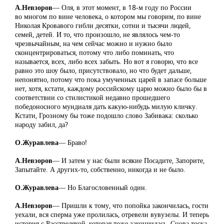
А.Невзоров
― Оля, в этот момент, в 18-м году по России
во многом по вине человека, о котором мы говорим, по вине
Николая Кровавого гибли десятки, сотни и тысячи людей,
семей, детей. И то, что произошло, не являлось чем-то
чрезвычайным, на чем сейчас можно и нужно было
сконцентрироваться, потому что либо поминать, что
называется, всех, либо всех забыть. Но вот я говорю, что все
равно это шоу было, присутствовало, но что будет дальше,
непонятно, потому что пока умученных царей в запасе больше
нет, хотя, кстати, каждому российскому царю можно было бы в
соответствии со стилистикой недавно прошедшего
победоносного мундиаля дать какую-нибудь милую кличку.
Кстати, Грозному бы тоже подошло слово Забивака: сколько
народу забил, да?
О.Журавлева
― Браво!
А.Невзоров
― И затем у нас были всякие Посадите, Запорите,
Запытайте. А других-то, собственно, никогда и не было.
О.Журавлева
― Но Благословенный один.
А.Невзоров
― Пришли к тому, что попойка закончилась, гости
уехали, вся сперма уже пролилась, отревели вувузелы. И теперь
история с Расстрелякой, которая тоже закончилась. Снова тоска,