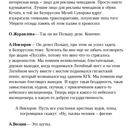
интересная вещь – лицо для рекламы чемоданов. Просто никто
вдумывается. Лучшее лицо для рекламы чемоданов и обуви.
Кстати, в той же Белоруссии Музей Суворова вдруг
изукрасили гневными транспарантами, лозунгами типа того:
Уберите отсюда память об этом палаче и кровососе.
О.Журавлева
― Так он же Польшу дели. Конечно.
А.Невзоров
― Он делил Польшу, при этом он успел задеть
и Белоруссию тоже. Хотелось бы мне еще не забыть поговорить
про акцию «Пуссей», потому что явно что-то стрясалось
у акционистов. Мы помним великолепные, блистательные,
дерзкие выходки, когда поднимался Литейный мост и на этом
Литейном мосту вместе с мостом поднимался гигантский
пенис, который возвышался над зданием КГБ. Мы помним еще
несколько блестящих выходок. И вдруг такая бездарность, такая
замысловатая, нудная, скучная, с привлечением какого-то
небесного милиционера. Теперь вера в какого-то небесного
милиционера, в какую-то добрую государственность.
А.Невзоров: Пусть все участники крестных ходов, попы,
погромщики скажут: «Ну, тысяча человек – фигня»
А.Веснин
― Это шутка.