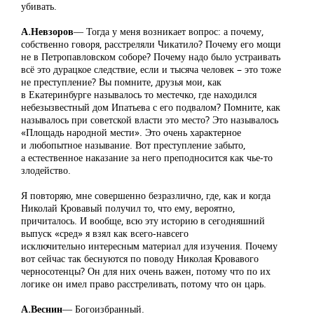
убивать.
А.Невзоров
― Тогда у меня возникает вопрос: а почему,
собственно говоря, расстреляли Чикатило? Почему его мощи
не в Петропавловском соборе? Почему надо было устраивать
всё это дурацкое следствие, если и тысяча человек – это тоже
не преступление? Вы помните, друзья мои, как
в Екатеринбурге называлось то местечко, где находился
небезызвестный дом Ипатьева с его подвалом? Помните, как
называлось при советской власти это место? Это называлось
«Площадь народной мести». Это очень характерное
и любопытное называние. Вот преступление забыто,
а естественное наказание за него преподносится как чье-то
злодейство.
Я повторяю, мне совершенно безразлично, где, как и когда
Николай Кровавый получил то, что ему, вероятно,
причиталось. И вообще, всю эту историю в сегодняшний
выпуск «сред» я взял как всего-навсего
исключительно интересным материал для изучения. Почему
вот сейчас так беснуются по поводу Николая Кровавого
черносотенцы? Он для них очень важен, потому что по их
логике он имел право расстреливать, потому что он царь.
А.Веснин
― Богоизбранный.