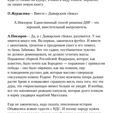
он пишет новую книгу.
О.Журавлева
― Вместе с Дымарским сбежал.
А.Невзоров: Единственный способ решения ДНР – это
хороший, вместительный вытрезвитель
А.Невзоров
― Да, и с Дымарским сбежал, разумеется. У нас
имеется много тем. Во-первых, закончился футбол. И вместе
с ажиотажем, грохотом и праздником ушел и его символ,
то бишь Забивака. Вот это гадкое, постбанкетное чувство
не должно доминировать, не должно угнетать массы.
Поражение сборной Российской Федерации, которое, как
известно, было почти как Бородино — поражение с привкусом
победы – оно было омрачено, как мы помним, еще
и поведением русских дам, которые массово совершили
сексуальную измену Родине. Русские мужчины теперь дальше
растят брюхо и измышляют страшную месть типа того, что эти
дуры, эти «чернильницы» мимоз больше не увидят. И вообще,
все это напоминает реакцию папуасов, которые долго плевали
в корму уходящих кораблей Магеллана.
Еще не закончилась, надо сказать, пенсионная история.
Объявились всякие гадости с НДС. И посему народу нужна