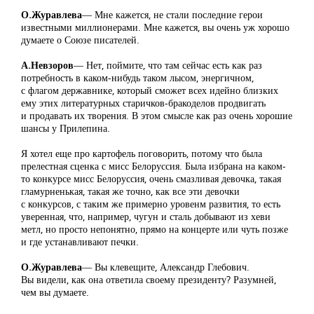
О.Журавлева
― Мне кажется, не стали последние герои
известными миллионерами. Мне кажется, вы очень уж хорошо
думаете о Союзе писателей.
А.Невзоров
― Нет, поймите, что там сейчас есть как раз
потребность в каком-нибудь таком лысом, энергичном,
с флагом державнике, который сможет всех идейно близких
ему этих литературных старичков-бракоделов продвигать
и продавать их творения. В этом смысле как раз очень хорошие
шансы у Прилепина.
Я хотел еще про картофель поговорить, потому что была
прелестная сценка с мисс Белоруссия. Была избрана на каком-
то конкурсе мисс Белоруссия, очень смазливая девочка, такая
гламурненькая, такая же точно, как все эти девочки
с конкурсов, с таким же примерно уровенм развития, то есть
уверенная, что, например, чугун и сталь добывают из хеви
метл, но просто непонятно, прямо на концерте или чуть позже
и где устанавливают печки.
О.Журавлева
― Вы клевещите, Александр Глебович.
Вы видели, как она ответила своему президенту? Разумней,
чем вы думаете.