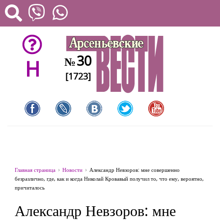
30
№
H
[1723]
Главная страница
Новости
Александр Невзоров: мне совершенно
безразлично, где, как и когда Николай Кровавый получил то, что ему, вероятно,
причиталось
Александр Невзоров: мне