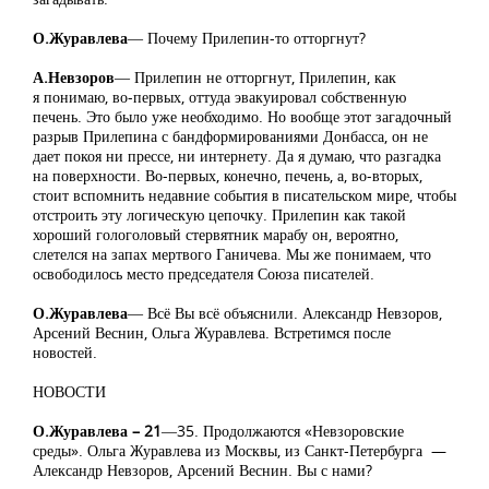
О.Журавлева
― Почему Прилепин-то отторгнут?
А.Невзоров
― Прилепин не отторгнут, Прилепин, как
я понимаю, во-первых, оттуда эвакуировал собственную
печень. Это было уже необходимо. Но вообще этот загадочный
разрыв Прилепина с бандформированиями Донбасса, он не
дает покоя ни прессе, ни интернету. Да я думаю, что разгадка
на поверхности. Во-первых, конечно, печень, а, во-вторых,
стоит вспомнить недавние события в писательском мире, чтобы
отстроить эту логическую цепочку. Прилепин как такой
хороший гологоловый стервятник марабу он, вероятно,
слетелся на запах мертвого Ганичева. Мы же понимаем, что
освободилось место председателя Союза писателей.
О.Журавлева
― Всё Вы всё объяснили. Александр Невзоров,
Арсений Веснин, Ольга Журавлева. Встретимся после
новостей.
НОВОСТИ
О.Журавлева – 21
―35. Продолжаются «Невзоровские
среды». Ольга Журавлева из Москвы, из Санкт-Петербурга —
Александр Невзоров, Арсений Веснин. Вы с нами?