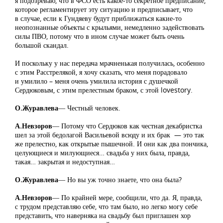
я подозреваю, что в ФСО есть какое-то секретное предписание,
которое регламентирует эту ситуацию и предписывает, что
в случае, если к Гундяеву будут приближаться какие-то
неопознанные объекты с крыльями, немедленно задействовать
силы ПВО, потому что в ином случае может быть очень
большой скандал.
И поскольку у нас передача мрачненькая получилась, особенно
с этим Расстрелякой, я хочу сказать, что меня порадовало
и умилило – меня очень умилила история с душечкой
Сердюковым, с этим прелестным браком, с этой lovestory.
О.Журавлева
― Честный человек.
А.Невзоров
― Потому что Сердюков как честная декабристка
шел за этой бедолагой Васильевой всюду и их брак — это так
же прелестно, как открытые пышечной. И они как два пончика,
целующиеся и милующиеся… свадьба у них была, правда,
такая… закрытая и недоступная…
О.Журавлева
― Но вы уж точно знаете, что она была?
А.Невзоров
― По крайней мере, сообщили, что да. Я, правда,
с трудом представляю себе, что там было, но легко могу себе
представить, что наверняка на свадьбу был приглашен хор