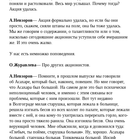
поняли и растолковали. Весь мир услышал. Почему тогда?
Акция удалась.
А.Невзоров
― Акция формально удалась, но если бы они
просто, скажем, сняли штаны на поле, она бы тоже удалась.
Мы же говорим о содержании, о талантливости или о том,
насколько сегодняшние акционисты уступили себе вчерашним
же. И это очень жалко.
У нас есть немножко поповедения.
О.Журавлева
― Про других акционистов.
А.Невзоров
― Помните, в прошлом выпуске мы говорили
об Асахаре, который был, наконец, повешен. Но мне говорят,
что Асахара был большой. На самом деле это был психически
неполноценный человек, и именно с этим связаны все
проблемы, которые с ним произошли. Вот тут недавно
в Волгограде милая старушка, которая лежала в больнице,
решила изгнать бесов из всех коллег по палате, которые лежали
вместе с ней, и она кому-то ухитрилась перерезать горло, кого-
то она просто тяжело ранила. Она изгоняла бесов. Она очень
верующий человек. Мне объяснили, когда я дозвонился туда:
«Глебыч, ты пойми, старушка больная». Ну, хорошо. Асахара
больной, старушка больная, Торквемада больной. Иосиф