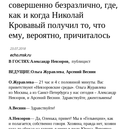
совершенно безразлично, где,
как и когда Николай
Кровавый получил то, что
ему, вероятно, причиталось
23.07.2018
echo.msk.ru
В ГОСТЯХ:
Александр Невзоров
,
публицист
ВЕДУЩИЕ:
Ольга Журавлева
,
Арсений Веснин
О.Журавлева
― 21 час и 4 с половиной минуты. Вас
приветствуют «Невзоровские среды». Ольга Журавлева
из Москвы, а из Санкт-Петербурга у нас сегодня – Александр
Невзоров, и Арсений Веснин. Здравствуйте, джентльмены!
А.Веснин
― Здравствуйте!
А.Невзоров
― Да, Оленька, привет! Мы в «Гельвеции», как
и полагается, собственно говоря. Хозяина, правда нет, хозяин
куда-то сбежал на курорт, я имею в виду Юниса. Вероятно,