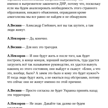
именно в вытрезвителе закончится ДНР, потому что, поскольку
если мы будем анализировать необходимость этого странного
образования, никакого объяснения, оправдания кроме
алкоголизма мы все равно не найдем и не обнаружим.
А.Веснин
― Александр Глебович, вот вы так шутите, а там
люди живут.
А.Невзоров
― Да, конечно.
А.Веснин
― Для них это трагедия.
А.Невзоров
― И они будут жить и после того, как будет
построен, в конце концов, хороший вытрезвитель, туда удастся
загрузить всё так называемое руководство, их удастся вынуть
наконец из этого состояния, они выйдут и скажут: «Блин, а что
это, вообще, было? А зачем это было и кому это будет нужно?»
И тогда люди будут жить, а не ежиться под обстрелами, потому
что сейчас они не живут именно по этой причине.
А.Веснин
― Просто согласна ли будет Украина принять назад
эти территории.
А.Невзоров
― Не знаю. Давайте так далеко не будем
загадывать.