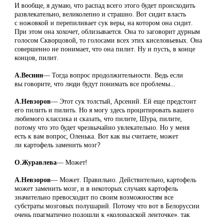
И вообще, я думаю, что распад всего этого будет происходить
развлекательно, великолепно и страшно. Вот сидит власть
с ножовкой и перепиливает сук веры, на котором она сидит.
При этом она хохочет, облизывается. Она то заговорит дурным
голосом Скворцовой, то голосами всех этих киселовьевых. Она
совершенно не понимает, что она пилит. Ну и пусть, в конце
концов, пилит.
А.Веснин
― Тогда вопрос продолжительности. Ведь если
вы говорите, что люди будут понимать все проблемы…
А.Невзоров
― Этот сук толстый, Арсений. Ей еще предстоит
его пилить и пилить. Но я могу здесь процитировать вашего
любимого классика и сказать, что пилите, Шура, пилите,
потому что это будет чрезвычайно увлекательно. Но у меня
есть к вам вопрос, Оленька. Вот как вы считаете, может
ли картофель заменить мозг?
О.Журавлева
― Может!
А.Невзоров
― Может. Правильно. Действительно, картофель
может заменить мозг, и в некоторых случаях картофель
значительно превосходит по своим возможностям все
субстраты мозговых полушарий. Потому что вот в Белоруссии
очень прагматично подошли к «колорадской ленточке», так