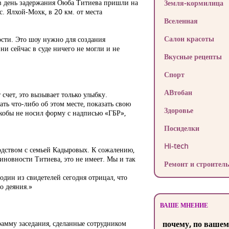
е в день задержания Оюба Титиева пришли на
Земля-кормилица
с. Ялхой-Мохк, в 20 км. от места
Вселенная
Салон красоты
ости. Это шоу нужно для создания
и сейчас в суде ничего не могли и не
Вкусные рецепты
Спорт
АВтобан
счет, это вызывает только улыбку.
ать что-либо об этом месте, показать свою
Здоровье
 якобы не носил форму с надписью «ГБР»,
Посиделки
Hi-tech
одством с семьей Кадыровых. К сожалению,
виновности Титиева, это не имеет. Мы и так
Ремонт и строитель
дин из свидетелей сегодня отрицал, что
о деяния.»
ВАШЕ МНЕНИЕ
рамму заседания, сделанные сотрудником
почему, по вашем