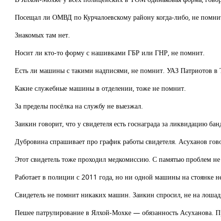
Посещал ли ОМВД по Курчалоевскому району когда-либо, не помни
Знакомых там нет.
Носит ли кто-то форму с нашивками ГБР или ГНР, не помнит.
Есть ли машины с такими надписями, не помнит. УАЗ Патриотов в
Какие служебные машины в отделении, тоже не помнит.
За пределы посёлка на службу не выезжал.
Заикин говорит, что у свидетеля есть госнаграда за ликвидацию ба
Дубровина спрашивает про график работы свидетеля. Асуханов говор
Этот свидетель тоже проходил медкомиссию. С памятью проблем не
Работает в полиции с 2011 года, но ни одной машины на стоянке н
Свидетель не помнит никаких машин. Заикин спросил, не на лошад
Пешее патрулирование в Ялхой-Мохке — обязанность Асуханова. Про