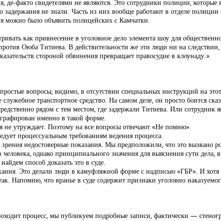
ия, де-факто свидетелями не являются. Это сотрудники полиции, которы
о задержания не знали. Часть из них вообще работают в отделе полиции 
ия можно было объявить полицейских с Камчатки.
тривать как привнесение в уголовное дело элемента шоу для общественн
ротив Оюба Титиева. В действительности же эти люди ни на следствии, н
оказательств стороной обвинения превращает правосудие в клоунаду.»
простые вопросы, видимо, в отсутствии специальных инструкций на этот 
 служебное транспортное средство. На самом деле, он просто боится сказ
осредственно рядом с тем местом, где задержали Титиева. Или сотрудник
тографирован именно в такой форме.
бя не утруждает. Поэтому на все вопросы отвечают «Не помню».
ледует процессуальным требованиям ведения процесса.
и зрения недостоверные показания. Мы предположили, что это вызвано р
в человека, однако принципиального значения для выяснения сути дела, 
найдем способ доказать это в суде.
ания. Это делали люди в камуфляжной форме с надписью «ГБР». И хотя о
е так. Напомню, что вранье в суде содержит признаки уголовно наказуемог
роходит процесс, мы публикуем подробные записи, фактически — стеног