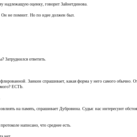
ому надлежащую оценку, говорит Зайнетдинова.
. Он не помнит. Но по идее должен был.
? Затруднился ответить.
уфлированной. Заикин спрашивает, какая форма у него самого обычно. О
амого? ЕСТЬ.
.
овлиять на память, спрашивает Дубровина. Судья: нас интересуют обстоят
протоколе написано, что среднее есть.
а нет.