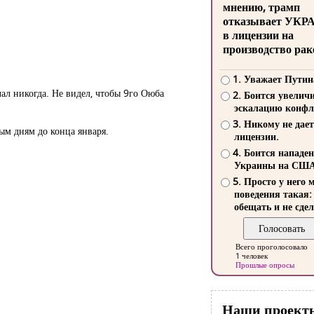
мнению, трамп
отказывает УКР
в лицензии на
производство рак
1. Уважает Путин
чал никогда. Не видел, чтобы 9го Оюба
2. Боится увелич
эскалацию конфл
3. Никому не дает
ым дням до конца января.
лицензии.
4. Боится нападе
Украины на СШ
5. Просто у него 
поведения такая:
обещать и не сдел
Всего проголосовало
1 человек
Прошлые опросы
Наши проект