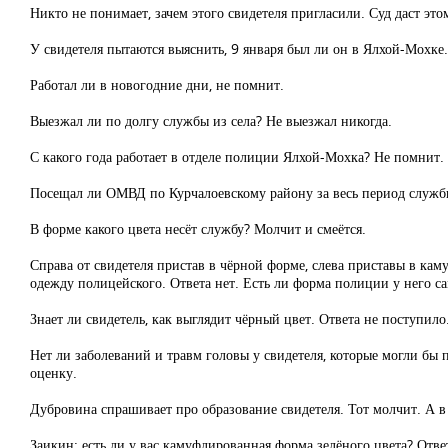
Никто не понимает, зачем этого свидетеля пригласили. Суд даст эт
У свидетеля пытаются выяснить, 9 января был ли он в Ялхой-Мохке
Работал ли в новогодние дни, не помнит.
Выезжал ли по долгу службы из села? Не выезжал никогда.
С какого года работает в отделе полиции Ялхой-Мохка? Не помнит.
Посещал ли ОМВД по Курчалоевскому району за весь период службы
В форме какого цвета несёт службу? Молчит и смеётся.
Справа от свидетеля пристав в чёрной форме, слева приставы в кам
одежду полицейского. Ответа нет. Есть ли форма полиции у него с
Знает ли свидетель, как выглядит чёрный цвет. Ответа не поступило
Нет ли заболеваний и травм головы у свидетеля, которые могли бы п
оценку.
Дубровина спрашивает про образование свидетеля. Тот молчит. А в 
Заикин: есть ли у вас камуфлированная форма зелёного цвета? Ответ