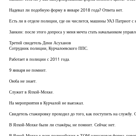
Надевал ли подобную форму в январе 2018 года? Ответа нет.
Есть ли в отделе полиции, где он числится, машины УАЗ Патриот 
Заикин: после этого допроса у меня мечта стать начальником управ
Третий свидетель Дени Асуханов
Сотрудник полиции, Курчалоевского ППС.
Работает в полиции с 2011 года.
9 января не помнит.
Оюба не знает.
Служит в Ялхой-Мохке.
На мероприятия в Курчалой не выезжал.
Свидетель стажировку проходил до того, как поступить на службу. 
В Ялхой-Мохке были ли стажёры, не помнит. Сейчас нет.
В Ялхой-Мохке у всех полицейских в ТОМ одинаковая форма, говори