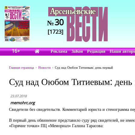
30
№
[1723]
16+
Реклама
ЗаКон
Редакция
Наши автор
Главная страница
Новости
Суд над Оюбом Титиевым: день первый
Суд над Оюбом Титиевым: день
23.07.2018
memohrc.org
Свидетели без свидетельств. Комментарий юриста и стенограмма пер
В первый день обвинение представило суду ряд свидетелей, не име
«Горячие точки» ПЦ «Мемориал» Галина Тарасова: