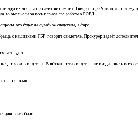
ий других дней, а про девятое помнит. Говорит, про 9 помнит, потому 
да-то выезжали за весь период его работы в РОВД.
опросы, это будет не судебное следствие, а фарс.
разца с нашивками ГБР, говорит свидетель. Прокурор задаёт дополнит
чняет судья.
ет, говорит свидетель. В обязанности свидетеля не входит знать всех с
чает — не помню.
т, давно это было.