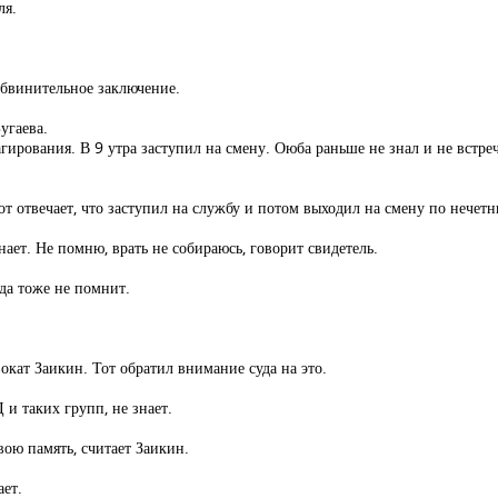
ля.
обвинительное заключение.
угаева.
агирования. В 9 утра заступил на смену. Оюба раньше не знал и не встре
от отвечает, что заступил на службу и потом выходил на смену по нечетн
нает. Не помню, врать не собираюсь, говорит свидетель.
яда тоже не помнит.
окат Заикин. Тот обратил внимание суда на это.
 и таких групп, не знает.
вою память, считает Заикин.
ает.