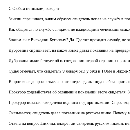
С Оюбом не знаком, говорит.
Заикин спрашивает, каким образом свидетель попал на службу в пол
Как общается по службе с лицами, не владеющими чеченским языко
Знаком ли с Висхаджи Бугаевым? Да. Где тот проходит службу, не зн
Дубровина спрашивает, на каком языке давал показания на предвар
Дубровина ходатайствует об исследовании первой страницы проток
Судья отмечает, что свидетель 9 января был у себя в ТОМе в Ялхой-
В протоколе допроса отмечено, что переводчик тогда не был пригла
Прокурор ходатайствует об оглашении показаний этого свидетеля. З
Прокурор показала свидетелю подписи под протоколами. Спросила, с
Оказывается, свидетель давал показания на русском языке. Почему те
Ответа на вопрос Заикина, владеет ли свидетель русским языком, не