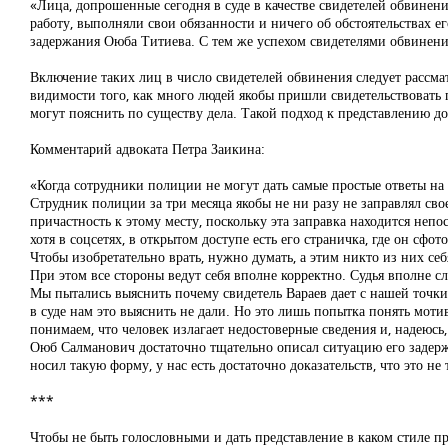
«Лица, допрошенные сегодня в суде в качестве свидетелей обвинен
работу, выполняли свои обязанности и ничего об обстоятельствах ег
задержания Оюба Титиева. С тем же успехом свидетелями обвинен
Включение таких лиц в число свидетелей обвинения следует рассма
видимости того, как много людей якобы пришли свидетельствовать п
могут пояснить по существу дела. Такой подход к представлению д
Комментарий адвоката Петра Заикина:
«Когда сотрудники полиции не могут дать самые простые ответы на 
Струдник полиции за три месяца якобы не ни разу не заправлял свое
причастность к этому месту, поскольку эта заправка находится неп
хотя в соцсетях, в открытом доступе есть его страничка, где он сфо
Чтобы изобретательно врать, нужно думать, а этим никто из них се
При этом все стороны ведут себя вполне корректно. Судья вполне с
Мы пытались выяснить почему свидетель Вараев дает с нашей точк
в суде нам это выяснить не дали. Но это лишь попытка понять моти
понимаем, что человек излагает недостоверные сведения и, надеюсь, 
Оюб Салманович достаточно тщательно описал ситуацию его задерж
носил такую форму, у нас есть достаточно доказательств, что это н
***
Чтобы не быть голословными и дать представление в каком стиле п