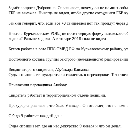
Задаёт вопросы Дубровина. Спрашивает, почему он не помнит событ
ГБР не выезжал. Никогда не видел, чтобы другие сотрудники ГБР ку
Заикин говорит, что, если все 70 свидетелей вот так пройдут через д
Никто в Курчалоевском РОВД не носит черную форму натовского об
ходили? Раньше ходили. А в январе 2018 года не видел.
Бугаев работал в роте ППС ОМВД РФ по Курчалоевскому району, уто
Постоянного состава группы быстрого (немедленного) реагирования н
Вводят второго свидетеля, Абубакара Каимова.
Судья спрашивает, нуждается ли свидетель в переводчике. Тот отве
Пригласили переводчика Аюбову.
Свидетель работает в территориальном отделе полиции.
Прокурор спрашивает, что было 9 января. Он отвечает, что не помни
С 9 до 9 работает каждый день.
Судья спрашивает, где он нёс дежурство 9 января и что он делал.