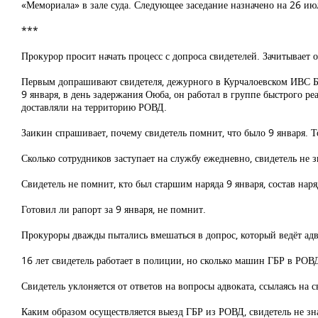
«Мемориала» в зале суда. Следующее заседание назначено на 26 ию
***
Прокурор просит начать процесс с допроса свидетелей. Зачитывает 
Первым допрашивают свидетеля, дежурного в Курчалоевском ИВС Б
9 января, в день задержания Оюба, он работал в группе быстрого ре
доставляли на территорию РОВД.
Заикин спрашивает, почему свидетель помнит, что было 9 января. Т
Сколько сотрудников заступает на службу ежедневно, свидетель не з
Свидетель не помнит, кто был старшим наряда 9 января, состав нар
Готовил ли рапорт за 9 января, не помнит.
Прокуроры дважды пытались вмешаться в допрос, который ведёт адв
16 лет свидетель работает в полиции, но сколько машин ГБР в РОВД
Свидетель уклоняется от ответов на вопросы адвоката, ссылаясь на с
Каким образом осуществляется выезд ГБР из РОВД, свидетель не зн