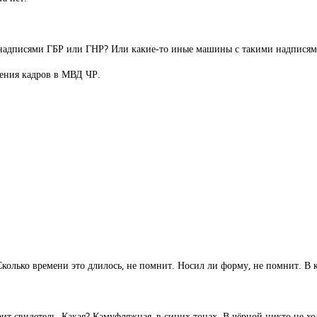
с надписями ГБР или ГНР? Или какие-то иные машины с такими надпися
ления кадров в МВД ЧР.
Сколько времени это длилось, не помнит. Носил ли форму, не помнит. В 
т свидетель. Какая? Камуфляжная, в синих тонах. В чёрной никто не хо