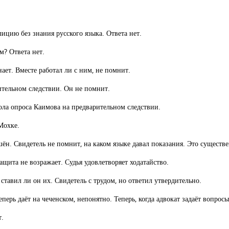
ицию без знания русского языка. Ответа нет.
м? Ответа нет.
ает. Вместе работал ли с ним, не помнит.
ительном следствии. Он не помнит.
ола опроса Каимова на предварительном следствии.
Мохке.
шён. Свидетель не помнит, на каком языке давал показания. Это существ
ащита не возражает. Судья удовлетворяет ходатайство.
тавил ли он их. Свидетель с трудом, но ответил утвердительно.
перь даёт на чеченском, непонятно. Теперь, когда адвокат задаёт вопросы
т.