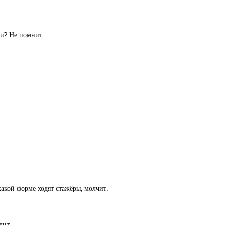
ми? Не помнит.
какой форме ходят стажёры, молчит.
дит.