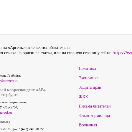
 на «Арсеньевские вести» обязательна.
я ссылка на оригинал статьи, или на главную страницу сайта:
https://w
Политика
евна Гребнёва,
Экономика
r@arsvest.ru
Защита прав
ый корреспондент «АВ»
етербурге:
ЖКХ
тьяна Гаврииловна,
Письма читателей
21-765-5754,
narod.ru
Земля-кормилица
кламы:
Вселенная
40-70-21, факс: (423) 240-70-22