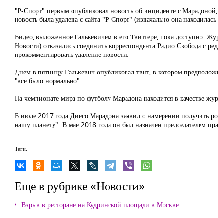
"Р-Спорт" первым опубликовал новость об инциденте с Марадоной, 
новость была удалена с сайта "Р-Спорт" (изначально она находилас
Видео, выложенное Галькевичем в его Твиттере, пока доступно. Жу
Новости) отказались соединить корреспондента Радио Свобода с ре
прокомментировать удаление новости.
Днем в пятницу Галькевич опубликовал твит, в котором предполо
"все было нормально".
На чемпионате мира по футболу Марадона находится в качестве жур
В июле 2017 года Диего Марадона заявил о намерении получить ро
нашу планету". В мае 2018 года он был назначен председателем пр
Теги:
Еще в рубрике «Новости»
Взрыв в ресторане на Кудринской площади в Москве