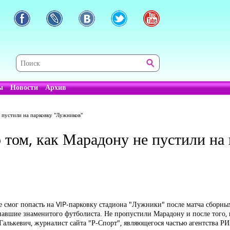
ы
Новости
Архив
 пустили на парковку "Лужников"
 том, как Марадону не пустили на
 смог попасть на VIP-парковку стадиона "Лужники" после матча сборны
авшие знаменитого футболиста. Не пропустили Марадону и после того,
алькевич, журналист сайта "Р-Спорт", являющегося частью агентства Р