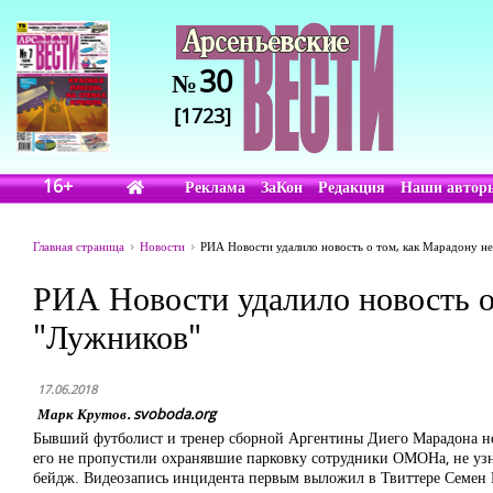
30
№
[1723]
16+
Реклама
ЗаКон
Редакция
Наши автор
Главная страница
Новости
РИА Новости удалило новость о том, как Марадону не
РИА Новости удалило новость о
"Лужников"
17.06.2018
Марк Крутов. svoboda.org
Бывший футболист и тренер сборной Аргентины Диего Марадона не
его не пропустили охранявшие парковку сотрудники ОМОНа, не узн
бейдж. Видеозапись инцидента первым выложил в Твиттере Семен Г