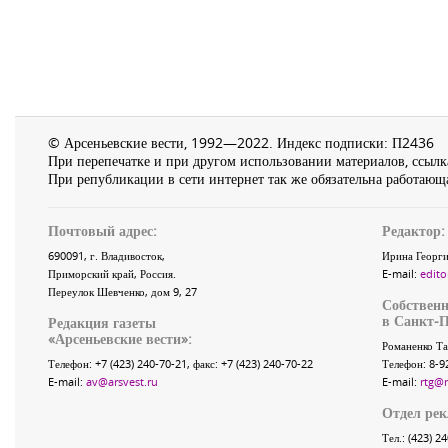
© Арсеньевские вести, 1992—2022. Индекс подписки: П2436
При перепечатке и при другом использовании материалов, ссылка
При републикации в сети интернет так же обязательна работающа
Почтовый адрес:
Редактор:
690091
, г.
Владивосток
,
Ирина Георги
Приморский край
,
Россия
.
E-mail:
edito
Переулок Шевченко
, дом 9, 27
Собственн
в Санкт-П
Редакция газеты
«
Арсеньевские вести
»:
Романенко Та
Телефон:
+7 (423) 240-70-21
, факс:
+7 (423) 240-70-22
Телефон: 8-9
E-mail:
av@arsvest.ru
E-mail:
rtg@
Отдел ре
Тел.: (423) 2