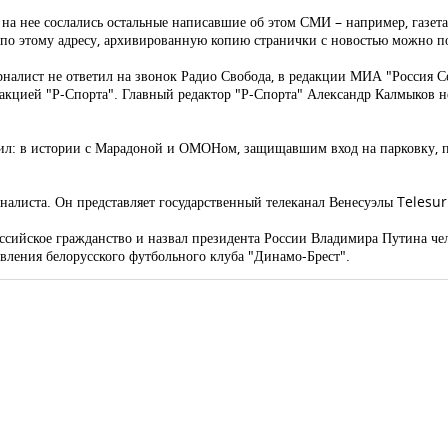
на нее сослались остальные написавшие об этом СМИ – например, газета
ь по этому адресу, архивированную копию странички с новостью можно по
рналист не ответил на звонок Радио Свобода, в редакции МИА "Россия С
дакцией "Р-Спорта". Главный редактор "Р-Спорта" Александр Калмыков н
жил: в истории с Марадоной и ОМОНом, защищавшим вход на парковку, 
налиста. Он представляет государственный телеканал Венесуэлы Telesur
ссийское гражданство и назвал президента России Владимира Путина че
авления белорусского футбольного клуба "Динамо-Брест".