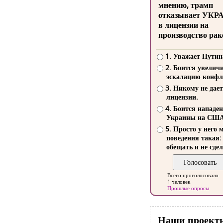
мнению, трамп
отказывает УКР
в лицензии на
производство рак
1. Уважает Путин
2. Боится увелич
эскалацию конфл
3. Никому не дает
лицензии.
4. Боится нападе
Украины на СШ
5. Просто у него 
поведения такая:
обещать и не сдел
Всего проголосовало
1 человек
Прошлые опросы
Наши проект