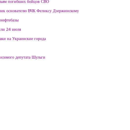
мьям погибших бойцов СВО
тник основателю ВЧК Феликсу Дзержинскому
 нефтебазы
или 24 июля
таки на Украинские города
висимого депутата Шульги